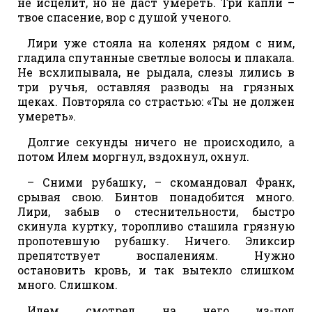
не исцелит, но не даст умереть. Три капли –
твое спасение, вор с душой ученого.
Лири уже стояла на коленях рядом с ним,
гладила спутанные светлые волосы и плакала.
Не всхлипывала, не рыдала, слезы лились в
три ручья, оставляя разводы на грязных
щеках. Повторяла со страстью: «Ты не должен
умереть».
Долгие секунды ничего не происходило, а
потом Илем моргнул, вздохнул, охнул.
– Сними рубашку, – скомандовал Франк,
срывая свою. Бинтов понадобится много.
Лири, забыв о стеснительности, быстро
скинула куртку, торопливо сташила грязную
пропотевшую рубашку. Ничего. Эликсир
препятствует воспалениям. Нужно
остановить кровь, и так вытекло слишком
много. Слишком.
Илем смотрел на него из-под