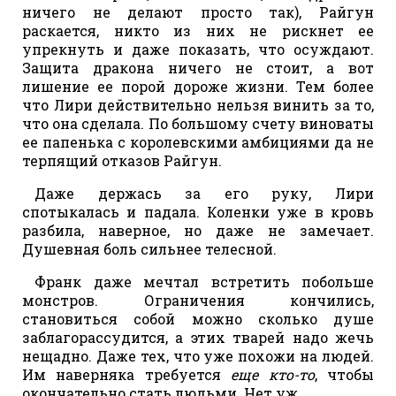
ничего не делают просто так), Райгун
раскается, никто из них не рискнет ее
упрекнуть и даже показать, что осуждают.
Защита дракона ничего не стоит, а вот
лишение ее порой дороже жизни. Тем более
что Лири действительно нельзя винить за то,
что она сделала. По большому счету виноваты
ее папенька с королевскими амбициями да не
терпящий отказов Райгун.
Даже держась за его руку, Лири
спотыкалась и падала. Коленки уже в кровь
разбила, наверное, но даже не замечает.
Душевная боль сильнее телесной.
Франк даже мечтал встретить побольше
монстров. Ограничения кончились,
становиться собой можно сколько душе
заблагорассудится, а этих тварей надо жечь
нещадно. Даже тех, что уже похожи на людей.
Им наверняка требуется
еще кто-то
, чтобы
окончательно стать людьми. Нет уж.