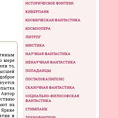
ИСТОРИЧЕСКОЕ ФЭНТЕЗИ
КИБЕРПАНК
КОСМИЧЕСКАЯ ФАНТАСТИКА
КОСМООПЕРА
ЛИТРПГ
МИСТИКА
НАУЧНАЯ ФАНТАСТИКА
стяным
о мере
НЕНАУЧНАЯ ФАНТАСТИКА
ели то,
ПОПАДАНЦЫ
высшей
доброе
ПОСТАПОКАЛИПСИС
вуется
опытка
СКАЗОЧНАЯ ФАНТАСТИКА
 Автор
СОЦИАЛЬНО-ФИЛОСОФСКАЯ
утствию
ФАНТАСТИКА
ают на
СТИМПАНК
 Яркие
ятия и
ТЕХНОФЭНТЕЗИ