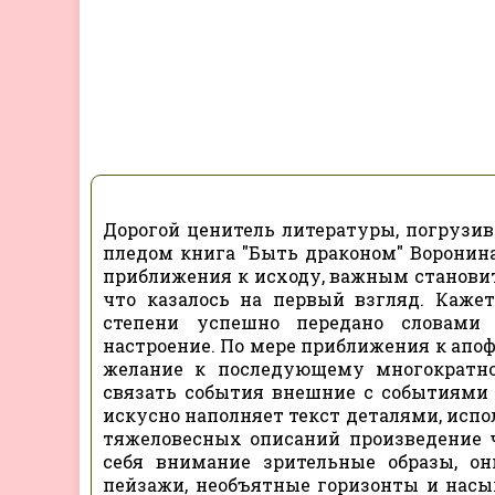
Дорогой ценитель литературы, погруз
пледом книга "Быть драконом" Воронина
приближения к исходу, важным становитс
что казалось на первый взгляд. Каже
степени успешно передано словами 
настроение. По мере приближения к апоф
желание к последующему многократн
связать события внешние с событиями 
искусно наполняет текст деталями, испо
тяжеловесных описаний произведение 
себя внимание зрительные образы, о
пейзажи, необъятные горизонты и насы