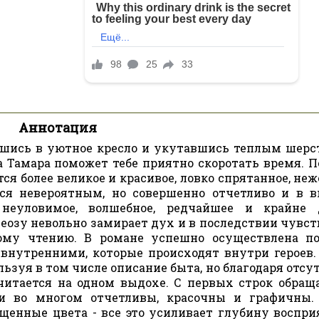
Аннотация
ившись в уютное кресло и укутавшись теплым шер
 Тамара поможет тебе приятно скоротать время. П
я более великое и красивое, ловко спрятанное, неж
тся невероятным, но совершенно отчетливо и в 
неуловимое, волшебное, редчайшее и крайне 
еозу невольно замирает дух и в последствии чувст
ому чтению. В романе успешно осуществлена п
внутренними, которые происходят внутри героев.
льзуя в том числе описание быта, но благодаря отс
читается на одном выдохе. С первых строк обращ
ни во многом отчетливы, красочны и графичны.
щенные цвета - все это усиливает глубину воспри