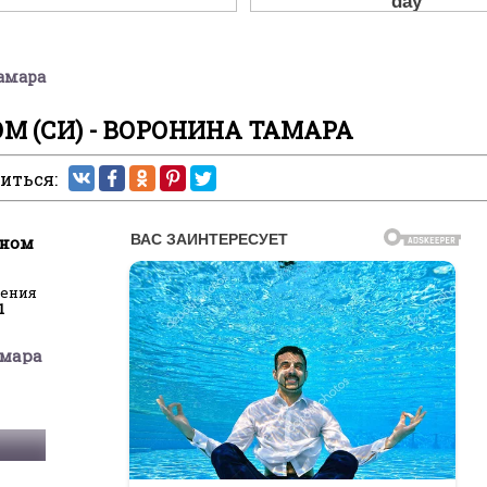
Тамара
М (СИ) - ВОРОНИНА ТАМАРА
иться:
оном
ления
1
амара