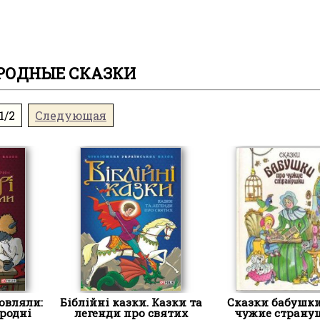
РОДНЫЕ СКАЗКИ
1/2
Следующая
овляли:
Біблійні казки. Казки та
Сказки бабушки
родні
легенди про святих
чужие страну