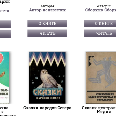
варин
Авторы:
Авторы:
Автор неизвестен
Сборник Сбор
естен
О КНИГЕ
О КНИГЕ
ЧИТАТЬ
ЧИТАТЬ
чка.
Сказки народов Севера
Сказки центра
 и
Индии
ародные