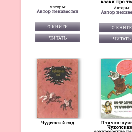
казки про т
Авторы:
Авторы:
Автор неизвестен
Автор неизв
О КНИГЕ
О КНИГЕ
ЧИТАТЬ
ЧИТАТЬ
Чудесный сад
Птичка-пуно
Чукотские
эскимосские н