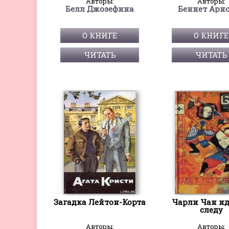
Авторы:
Авторы:
Белл Джозефина
Беннет Арн
О КНИГЕ
О КНИГЕ
ЧИТАТЬ
ЧИТАТЬ
Загадка Лейтон-Корта
Чарли Чан ид
следу
Авторы:
Авторы: