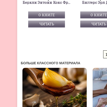
Беркли Энтони Кокс Френсис Айлс
Биггерс Эрл 
О КНИГЕ
О КНИГЕ
ЧИТАТЬ
ЧИТАТЬ