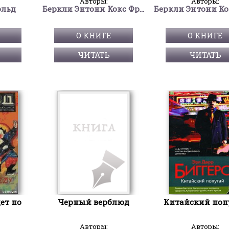
Авторы:
Авторы:
ольд
Беркли Энтони Кокс Френсис Айлс
О КНИГЕ
О КНИГЕ
ЧИТАТЬ
ЧИТАТЬ
ет по
Черный верблюд
Китайский поп
Авторы:
Авторы: