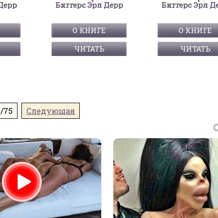
Дерр
Биггерс Эрл Дерр
Биггерс Эрл Д
О КНИГЕ
О КНИГЕ
ЧИТАТЬ
ЧИТАТЬ
1/75
Следующая