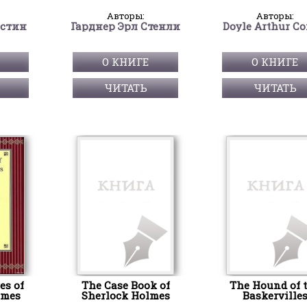
Авторы:
Авторы:
стин
Гарднер Эрл Стенли
Doyle Arthur C
О КНИГЕ
О КНИГЕ
ЧИТАТЬ
ЧИТАТЬ
es of
The Case Book of
The Hound of 
lmes
Sherlock Holmes
Baskerville