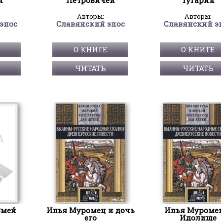
Авторы:
Авторы:
эпос
Славянский эпос
Славянский э
О КНИГЕ
О КНИГЕ
ЧИТАТЬ
ЧИТАТЬ
Змей
Илья Муромец и дочь
Илья Муроме
его
Идолище