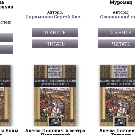
на
Муромец
 внука
Авторы:
Авторы:
Парамонов Сергей Яковлевич
Славянский э
естен
О КНИГЕ
О КНИГЕ
ЧИТАТЬ
ЧИТАТЬ
 и Еким
Алёша Попович и сестра
Алёша Попови
ч
Петровичей
Тугарин