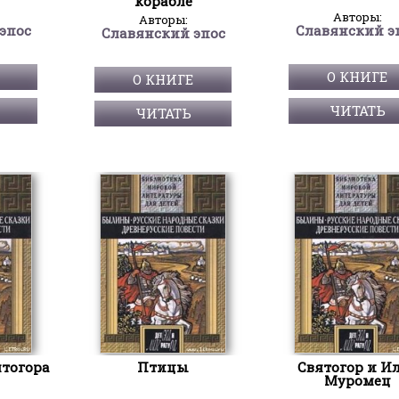
корабле
Авторы:
Авторы:
эпос
Славянский э
Славянский эпос
О КНИГЕ
О КНИГЕ
ЧИТАТЬ
ЧИТАТЬ
ятогора
Птицы
Святогор и И
Муромец