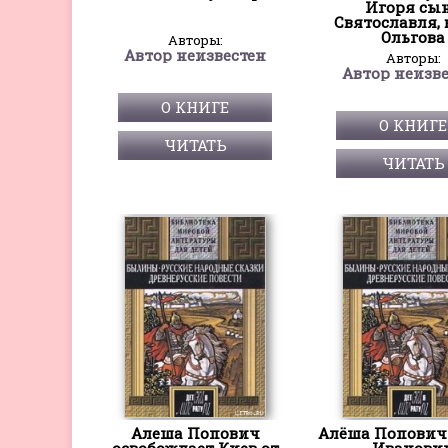
Игоря сы
Святославля,
Ольгова
Авторы:
Автор неизвестен
Авторы:
Автор неизв
О КНИГЕ
О КНИГЕ
ЧИТАТЬ
ЧИТАТЬ
Алеша Попович
Алёша Попович
освобождает Киев от
Иванови