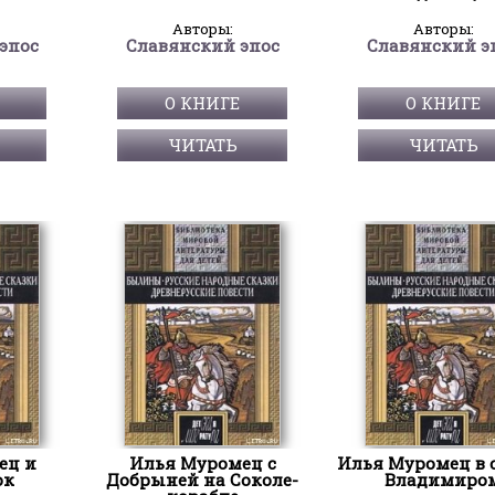
Авторы:
Авторы:
эпос
Славянский эпос
Славянский э
О КНИГЕ
О КНИГЕ
ЧИТАТЬ
ЧИТАТЬ
ец и
Илья Муромец с
Илья Муромец в с
ок
Добрыней на Соколе-
Владимиро