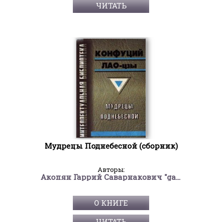
ЧИТАТЬ
Мудрецы Поднебесной (сборник)
Авторы:
Акопян Гаррий Саварнакович "garri190263/Гарыныч"
О КНИГЕ
ЧИТАТЬ