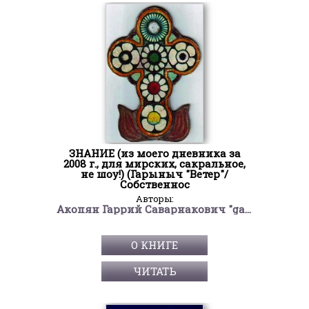
ЗНАНИЕ (из моего дневника за
2008 г., для мирских, сакральное,
не шоу!) (Гарыныч "Ветер"/
Собственнос
Авторы:
Акопян Гаррий Саварнакович "garri190263/Гарыныч"
О КНИГЕ
ЧИТАТЬ