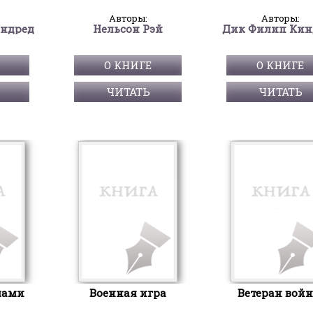
Авторы:
Авторы:
ндред
Нельсон Рэй
Дик Филип Кин
О КНИГЕ
О КНИГЕ
ЧИТАТЬ
ЧИТАТЬ
лами
Военная игра
Ветеран вой