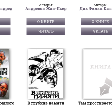
Авторы:
Авторы:
ндред
Андревон Жан-Пьер
Дик Филип Кин
О КНИГЕ
О КНИГЕ
ЧИТАТЬ
ЧИТАТЬ
ошлого
В глубине памяти
Там простираетс