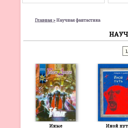
Главная
Научная фантастика
НАУЧ
1
Иные
Иной пут