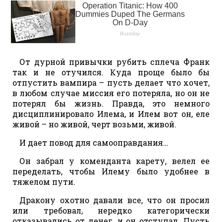
От дурной привычки рубить сплеча Франк
так и не отучился. Куда проще было бы
отпустить вампира – пусть делает что хочет,
в любом случае миссия его потеряла, но он не
потерял бы жизнь. Правда, это немного
дисциплинировало Илема, и Илем вот он, еле
живой – но живой, черт возьми, живой.
И дает повод для самооправдания…
Он забрал у коменданта карету, велел ее
переделать, чтобы Илему было удобнее в
тяжелом пути.
Дракону охотно давали все, что он просил
или требовал, нередко категорически
отказывались от денег, и он отступал. Пусть