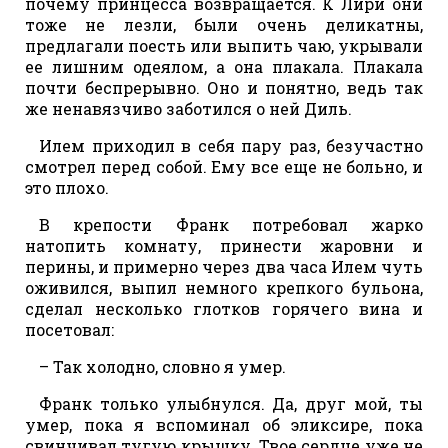
почему принцесса возвращается. К Лири они
тоже не лезли, были очень деликатны,
предлагали поесть или выпить чаю, укрывали
ее лишним одеялом, а она плакала. Плакала
почти беспрерывно. Оно и понятно, ведь так
же ненавязчиво заботился о ней Диль.
Илем приходил в себя пару раз, безучастно
смотрел перед собой. Ему все еще не больно, и
это плохо.
В крепости Франк потребовал жарко
натопить комнату, принести жаровни и
перины, и примерно через два часа Илем чуть
оживился, выпил немного крепкого бульона,
сделал несколько глотков горячего вина и
посетовал:
– Так холодно, словно я умер.
Франк только улыбнулся. Да, друг мой, ты
умер, пока я вспоминал об эликсире, пока
свинчивал тугую крышку. Твое сердце уже не