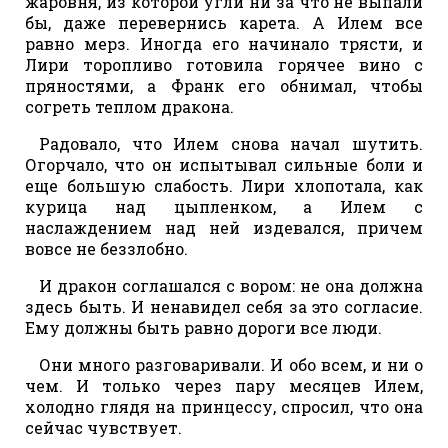
жаровня, из которой угли ни за что не выпали
бы, даже перевернись карета. А Илем все
равно мерз. Иногда его начинало трясти, и
Лири торопливо готовила горячее вино с
пряностями, а Франк его обнимал, чтобы
согреть теплом дракона.
Радовало, что Илем снова начал шутить.
Огорчало, что он испытывал сильные боли и
еще большую слабость. Лири хлопотала, как
курица над цыпленком, а Илем с
наслаждением над ней издевался, причем
вовсе не беззлобно.
И дракон соглашался с вором: не она должна
здесь быть. И ненавидел себя за это согласие.
Ему должны быть равно дороги все люди.
Они много разговаривали. И обо всем, и ни о
чем. И только через пару месяцев Илем,
холодно глядя на принцессу, спросил, что она
сейчас чувствует.