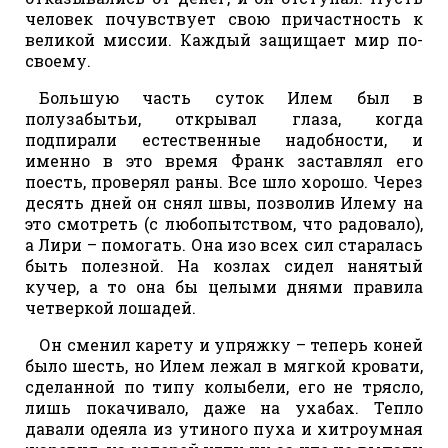
человек почувствует свою причастность к
великой миссии. Каждый защищает мир по-
своему.
Большую часть суток Илем был в
полузабытьи, открывал глаза, когда
подпирали естественные надобности, и
именно в это время Франк заставлял его
поесть, проверял раны. Все шло хорошо. Через
десять дней он снял швы, позволив Илему на
это смотреть (с любопытством, что радовало),
а Лири – помогать. Она изо всех сил старалась
быть полезной. На козлах сидел нанятый
кучер, а то она бы целыми днями правила
четверкой лошадей.
Он сменил карету и упряжку – теперь коней
было шесть, но Илем лежал в мягкой кровати,
сделанной по типу колыбели, его не трясло,
лишь покачивало, даже на ухабах. Тепло
давали одеяла из утиного пуха и хитроумная