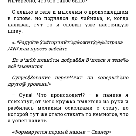
Интересно, что это такое было?
С ленью в теле и мыслями о произошедшем
в голове, но поднялся до чайника, и, когда
наливал, тут то и словил уже настоящую
шизу.
«..*Радуйте.$%#горчяйт:%д&ожит$@@!!страха
/#№ или просто забейте
До в*ш$й план$ты добра&&я В*плеск и тепе%ь
всё *зменится
Сущес$$ование перех^^#ит на соверш%%но
друго@ уровень!»
– Сука! Что происходит!? – в панике я
психанул, от чего кружка вылетела из руки и
разбилась мелкими осколками о стену, по
которой тут же стало стекать то немногое, что
я успел налить.
«Формируется первый навык – Сканер»