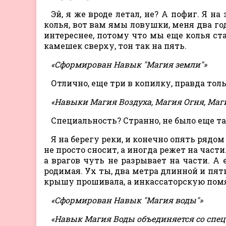
Эй, я же вроде летал, не? А пофиг. Я н
колья, вот вам ямы ловушки, меня два го
интереснее, потому что мы еще колья ста
камешек сверху, тон так на пять.
«Сформирован Навык "Магия земли"»
Отлично, еще три в копилку, правда тол
«Навыки Магия Воздуха, Магия Огня, Маг
Специальность? Странно, не было еще та
Я на берегу реки, и конечно опять рядом
не просто сносит, а иногда режет на част
а врагов чуть не разрывает на части. А
родимая. Ух ты, два метра длинной и п
крышу прошивала, а инкассаторскую помя
«Сформирован Навык "Магия воды"»
«Навык Магия Воды объединяется со спец