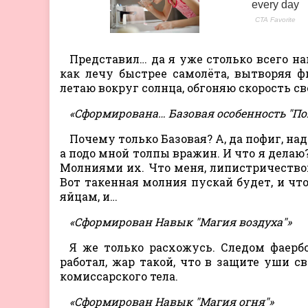
Представил… да я уже столько всего на
как лечу быстрее самолёта, вытворяя 
летаю вокруг солнца, обгоняю скорость с
«Сформирована… Базовая особенность "По
Почему только Базовая? А, да пофиг, на
а подо мной толпы вражин. И что я делаю?
Молниями их. Что меня, липистричеством
Вот такенная молния пускай будет, и чт
яйцам, и…
«Сформирован Навык "Магия воздуха"»
Я же только расхожусь. Следом фаербо
работал, жар такой, что в защите уши с
комиссарского тела.
«Сформирован Навык "Магия огня"»