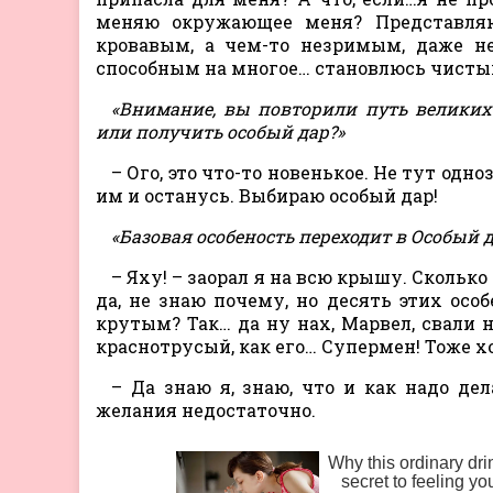
меняю окружающее меня? Представляю
кровавым, а чем-то незримым, даже не
способным на многое… становлюсь чист
«Внимание, вы повторили путь великих
или получить особый дар?»
– Ого, это что-то новенькое. Не тут одно
им и останусь. Выбираю особый дар!
«Базовая особеность переходит в Особый 
– Яху! – заорал я на всю крышу. Сколь
да, не знаю почему, но десять этих осо
крутым? Так… да ну нах, Марвел, свали н
краснотрусый, как его… Супермен! Тоже х
– Да знаю я, знаю, что и как надо дел
желания недостаточно.