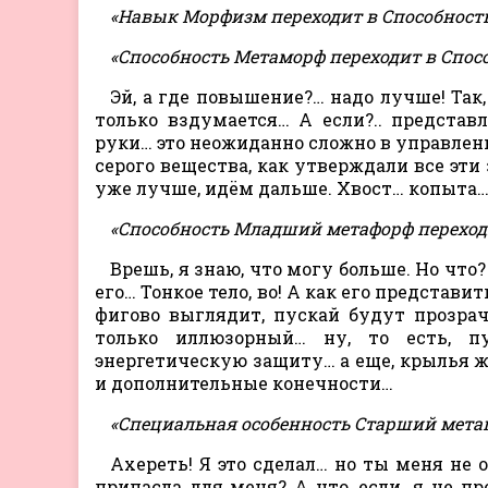
«Навык Морфизм переходит в Способност
«Способность Метаморф переходит в Спо
Эй, а где повышение?… надо лучше! Так
только вздумается… А если?.. предста
руки… это неожиданно сложно в управлении.
серого вещества, как утверждали все эти
уже лучше, идём дальше. Хвост… копыта…
«Способность Младший метафорф переход
Врешь, я знаю, что могу больше. Но что? 
его… Тонкое тело, во! А как его представи
фигово выглядит, пускай будут прозрач
только иллюзорный… ну, то есть, пу
энергетическую защиту… а еще, крылья же
и дополнительные конечности…
«Специальная особенность Старший мета
Ахереть! Я это сделал… но ты меня не 
припасла для меня? А что, если…я не пр