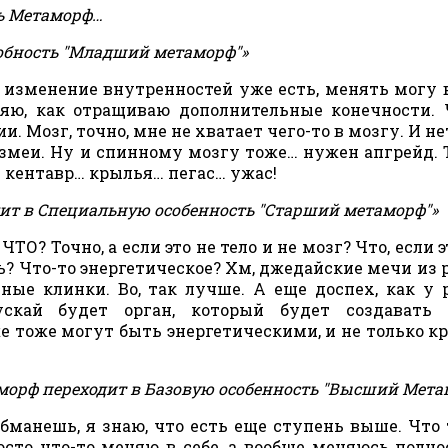
ь Метаморф…
собность "Младший метаморф"»
, изменение внутренностей уже есть, менять могу в
вляю, как отращиваю дополнительные конечности.
 Мозг, точно, мне не хватает чего-то в мозгу. И нет
 змеи. Ну и спинному мозгу тоже… нужен апгрейд. Т
 кентавр… крылья… пегас… ужас!
ит в Специальную особенность "Старший метаморф"»
ЧТО? Точно, а если это не тело и не мозг? Что, если 
ть? Что-то энергетическое? Хм, джедайские мечи из р
ные клинки. Во, так лучше. А еще доспех, как у 
скай будет орган, который будет создавать 
 тоже могут быть энергетическими, и не только кр
морф переходит в Базовую особенность "Высший Мета
обманешь, я знаю, что есть еще ступень выше. Что
осто что-то меняю в себе, а вообще меняюсь полно