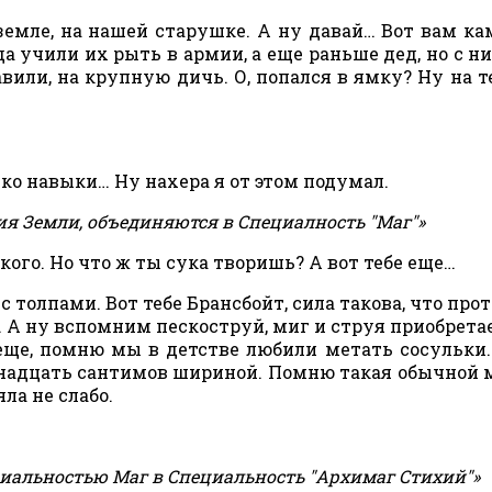
а земле, на нашей старушке. А ну давай… Вот вам к
да учили их рыть в армии, а еще раньше дед, но с н
вили, на крупную дичь. О, попался в ямку? Ну на т
ько навыки… Ну нахера я от этом подумал.
ия Земли, объединяются в Специалность "Маг"»
кого. Но что ж ты сука творишь? А вот тебе еще…
 с толпами. Вот тебе Брансбойт, сила такова, что про
и. А ну вспомним пескоструй, миг и струя приобретае
 еще, помню мы в детстве любили метать сосульки
ятнадцать сантимов шириной. Помню такая обычной
ла не слабо.
иальностью Маг в Специальность "Архимаг Стихий"»