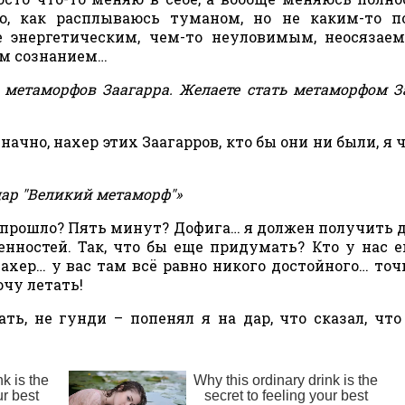
, как расплываюсь туманом, но не каким-то п
 энергетическим, чем-то неуловимым, неосязае
ым сознанием…
 метаморфов Заагарра. Желаете стать метаморфом З
значно, нахер этих Заагарров, кто бы они ни были, я 
дар "Великий метаморф"»
ко прошло? Пять минут? Дофига… я должен получить 
бенностей. Так, что бы еще придумать? Кто у нас 
ахер… у вас там всё равно никого достойного… точн
очу летать!
ать, не гунди – попенял я на дар, что сказал, что