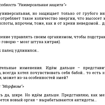
собность "Универсальная защита"»
а универсальная, но защищает только от грубого в
 потребляет такое количество энергии, что высосет 
ислоты, впрочем, тоже, как и от хрени неведомой… д
умение управлять своим организмом, чтобы подстра
 говорю – мозг штука хитрая).
к палец удлинился…
ительные изменения. Идём дальше – представит
 всегда хотел почувствовать себя бабой… то есть з
и, может из-за особенностей змей?
 "Морфизм"»
ть да, шире. Но идём дальше. Представляю, как м
яется новый орган – вырабатываются антидоты…