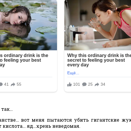
и так…
ранстве… вот меня пытаются убить гигантские жу
 кислота… яд…хрень неведомая.