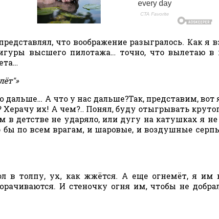
представлял, что воображение разыгралось. Как я в
фигуры высшего пилотажа… точно, что вылетаю в 
вета…
лёт"»
до дальше… А что у нас дальше?Так, представим, вот 
 Херачу их! А чем?.. Понял, буду отыгрывать крутог
 в детстве не ударяло, или дугу на катушках я не
о бы по всем врагам, и шаровые, и воздушные серп
л в толпу, ух, как жжётся. А еще огнемёт, я им 
ворачиваются. И стеночку огня им, чтобы не добра