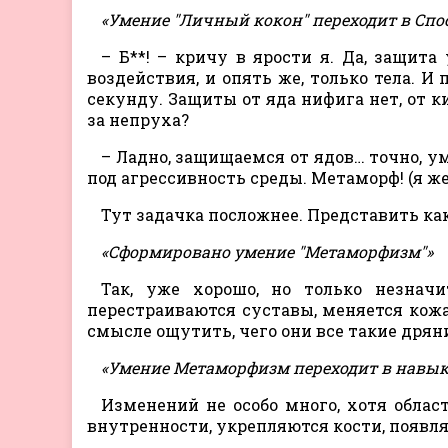
«Умение "Личный кокон" переходит в Спо
– Б**! – кричу в ярости я. Да, защит
воздействия, и опять же, только тела. И
секунду. Защиты от яда нифига нет, от к
за непруха?
– Ладно, защищаемся от ядов… точно, 
под агрессивность среды. Метаморф! (я же
Тут задачка посложнее. Представить ка
«Сформировано умение "Метаморфизм"»
Так, уже хорошо, но только незнач
перестраиваются суставы, меняется кожа,
смысле ощутить, чего они все такие дрян
«Умение Метаморфизм переходит в навык
Изменений не особо много, хотя облас
внутренности, укрепляются кости, появл