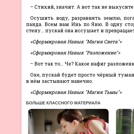
– Стихий, значит. А вот так не выкусите
Осушить воду, разравнять землю, пога
панда. Всем вам Инь по Яню. В одну сто
стену… пускай она иссушает и превращает
«Сформирован Навык "Магия Света"»
«Сформирован Навык "Разложение"»
– Вот так то… Че? Какое нафиг разложени
Оке, пускай будет просто чёрный туман
в нём застывают навечно.
«Сформирован Навык "Магия Тьмы"»