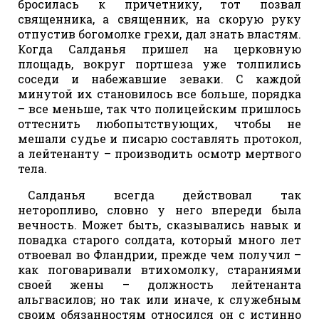
бросилась к причетнику, тот позвал
священника, а священник, на скорую руку
отпустив богомолке грехи, дал знать властям.
Когда Салданья пришел на церковную
площадь, вокруг портшеза уже толпились
соседи и набежавшие зеваки. С каждой
минутой их становилось все больше, порядка
– все меньше, так что полицейским пришлось
оттеснить любопытствующих, чтобы не
мешали судье и писарю составлять протокол,
а лейтенанту – производить осмотр мертвого
тела.
Салданья всегда действовал так
неторопливо, словно у него впереди была
вечность. Может быть, сказывались навык и
повадка старого солдата, который много лет
отвоевал во Фландрии, прежде чем получил –
как поговаривали втихомолку, стараниями
своей жены – должность лейтенанта
альгвасилов; но так или иначе, к служебным
своим обязанностям относился он с истинно