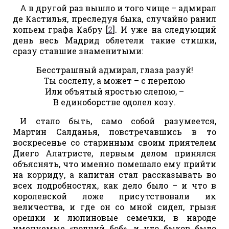
А в другой раз вышло и того чище – адмирал
де Кастилья, преследуя быка, случайно ранил
копьем графа Кабру [
2
]. И уже на следующий
день весь Мадрид облетели такие стишки,
сразу ставшие знаменитыми:
Бесстрашный адмирал, глаза разуй!
Ты сослепу, а может – с перепою
Или объятый яростью слепою, –
В единоборстве одолел козу.
И стало быть, само собой разумеется,
Мартин Салданья, повстречавшись в то
воскресенье со старинным своим приятелем
Диего Алатристе, первым делом принялся
объяснять, что именно помешало ему прийти
на корриду, а капитан стал рассказывать во
всех подробностях, как дело было – и что в
королевской ложе присутствовали их
величества, и где он со мной сидел, грызя
орешки и люпиновые семечки, в народе
именуемые «волчий боб», и что быков было