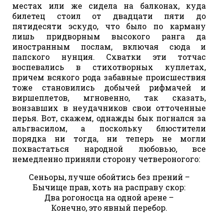
местах или же сидела на балконах, куда
билетец стоил от двадцати пяти до
пятидесяти эскудо, что было по карману
лишь придворным высокого ранга да
иностранным послам, включая сюда и
папского нунция. Схватки эти тотчас
воспевались в стихотворных куплетах,
причем всякого рода забавные происшествия
тоже становились добычей рифмачей и
виршеплетов, мгновенно, так сказать,
вонзавших в неудачников свои отточенные
перья. Вот, скажем, однажды бык погнался за
альгвасилом, а поскольку блюстители
порядка ни тогда, ни теперь не могли
похвастаться народной любовью, все
немедленно приняли сторону четвероногого:
Сеньоры, лучше обойтись без прений –
Бычище прав, хоть на расправу скор:
Два рогоносца на одной арене –
Конечно, это явный перебор.