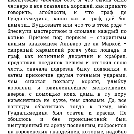
четверо и все оказались хорошей, как принято
говорить, злобности, и что граф де
Гуадальмедина, равно как и граф, дай бог
памяти… Будьтенате или что-то в этом роде –
блеснули мастерством и сломали каждый по
копью. Причем под первым – старинным
нашим знакомцем Альваро де ла Маркой –
свирепый харамский рогач убил лошадь, и
граф, как истинный дворянин и храбрец,
продолжил поединок пешим и отстоял свою
честь, сначала подрезав быку поджилки, а
затем прикончив двумя точными ударами,
чем снискал похвалу короля, улыбку
королевы и оживленнейшее мельтешение
вееров, с помощью коих дамы в ту пору
изъяснялись не хуже, чем словами. Да, все
взгляды обратились тогда к нему, ибо
Гуадальмедина был статен и красив. Не
обошлось и без происшествий: бык,
выпущенный на арену последним, набросился
на королевских гвардейцев, которые, надобно