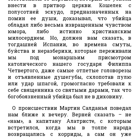
внести в притвор церкви. Кошелек с
полусотней эскудо, предназначенных на
помин ее души, доказывал, что убийца
обладал либо весьма извращенным чувством
юмора, либо истинно христианским
милосердием. Но, должен вам сказать, в
тогдашней Испании, во времена смуты,
буйства и неразберихи, которые переживали
мы под монаршьим присмотром
католического нашего государя Филиппа
Четвертого, даже самые отпетые головорезы
и отъявленные душегубы, схлопотав пулю
или удар шпагой, громогласно требовали к
себе священника со святыми дарами, так что
богобоязненный убийца был не в диковину.
О происшествии Мартин Салданья поведал
нам ближе к вечеру. Верней сказать – не
«нам», а капитану Алатристе, с которым
встретился, когда мы в толпе народа
возвращались с корриды, а сам он уже