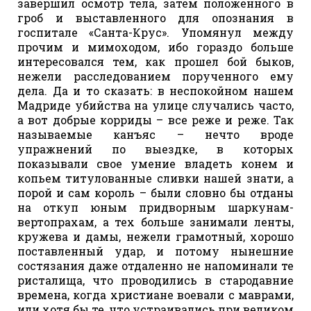
завершил осмотр тела, затем положенного в
гроб и выставленного для опознания в
госпитале «Санта-Крус». Упомянул между
прочим и мимоходом, ибо гораздо больше
интересовался тем, как прошел бой быков,
нежели расследованием порученного ему
дела. Да и то сказать: в неспокойном нашем
Мадриде убийства на улице случались часто,
а вот добрые корриды – все реже и реже. Так
называемые канъяс – нечто вроде
упражнений по выездке, в которых
показывали свое умение владеть конем и
копьем титулованные сливки нашей знати, а
порой и сам король – были словно бы отданы
на откуп юным придворным шаркунам-
вертопрахам, а тех больше занимали ленты,
кружева и дамы, нежели грамотный, хорошо
поставленный удар, и потому нынешние
состязания даже отдаленно не напоминали те
ристалища, что проводились в стародавние
времена, когда христиане воевали с маврами,
или хотя бы те, что устраивались при великом