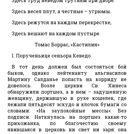
Здесь труд неведом трутням при дворе.
Здесь весел плут, а честные – угрюмы.
Здесь режутся на каждом перекрестке,
Здесь вешают на каждом пустыре.
Томас Боррас, «Кастилия»
I. Порученьице сеньора Кеведо
В тот день должен был состояться бой
быков, однако лейтенанту альгвасилов
Мартину Салданье попасть на корриду не
довелось. Возле церкви Св. Хинеса
обнаружили портшез, а в нем – задушенную
женщину, державшую в руке кошелек, где
лежали пятьдесят эскудо и клочок бумаги со
словами: «На заупокойные мессы». Без
подписи. Наткнулась на портшез какая-то
прихожанка, по благочестию своему
явившаяся в церковь ни свет ни заря: она