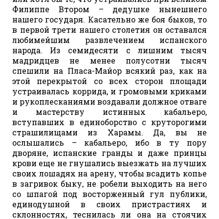
Филиппе Втором – дедушке нынешнего
нашего государя. Касательно же боя быков, то
в первой трети нашего столетия он оставался
любимейшим развлечением испанского
народа. Из семидесяти с лишним тысяч
мадридцев не менее полусотни тысяч
спешили на Пласа-Майор всякий раз, как на
этой перекрытой со всех сторон площади
устраивалась коррида, и громовыми криками
и рукоплесканиями воздавали должное отваге
и мастерству истинных кабальеро,
вступавших в единоборство с круторогими
страшилищами из Харамы. Да, вы не
ослышались – кабальеро, ибо в ту пору
дворяне, испанские гранды и даже принцы
крови еще не гнушались выезжать на лучших
своих лошадях на арену, чтобы всадить копье
в загривок быку, не робели выходить на него
со шпагой под восторженный гул публики,
единодушной в своих пристрастиях и
склонностях, теснилась ли она на стоячих