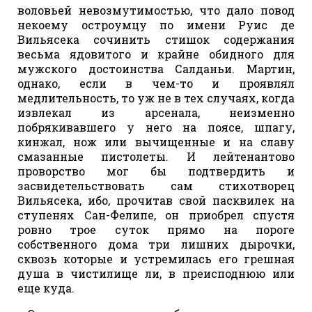
воловьей невозмутимостью, что дало повод
некоему остроумцу по имени Руис де
Вильясека сочинить стишок содержания
весьма ядовитого и крайне обидного для
мужского достоинства Салданьи. Мартин,
однако, если в чем-то и проявлял
медлительность, то уж не в тех случаях, когда
извлекал из арсенала, неизменно
побрякивавшего у него на поясе, шпагу,
кинжал, нож или вычищенные и на славу
смазанные пистолеты. И лейтенантово
проворство мог бы подтвердить и
засвидетельствовать сам стихотворец
Вильясека, ибо, прочитав свой пасквилек на
ступенях Сан-Фелипе, он приобрел спустя
ровно трое суток прямо на пороге
собственного дома три лишних дырочки,
сквозь которые и устремилась его грешная
душа в чистилище ли, в преисподнюю или
еще куда.