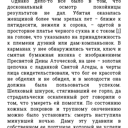
Однако дело-то все было в том, что
доскональный осмотр покойницы
результатов не дал. Убитая оказалась
женщиной более чем зрелых лет – ближе к
пятидесяти, нежели к сорока, – одетой в
просторное платье черного сукна и с током [
1
]
на голове, что указывало на принадлежность
к племени дуэний или дам-компаньонок. В
карманах у нее обнаружились четки, ключ и
смятая бумажная иконка с изображением
Пресвятой Девы Аточеской, на шее – золотая
цепочка с ладанкой Святой Агеды, а черты
лица свидетельствовали, что бог ее красотой
не обделил и не обидел, и в молодости она
должна была пользоваться успехом.
Шелковый шнурок, стягивавший ее горло, да
страдальчески оскаленный рот говорили о
том, что умереть ей помогли. По состоянию
кожных покровов и трупному окоченению
можно было установить: смерть наступила
минувшей ночью. Даму эту удавили в
собственном ее портшезе, который не успели