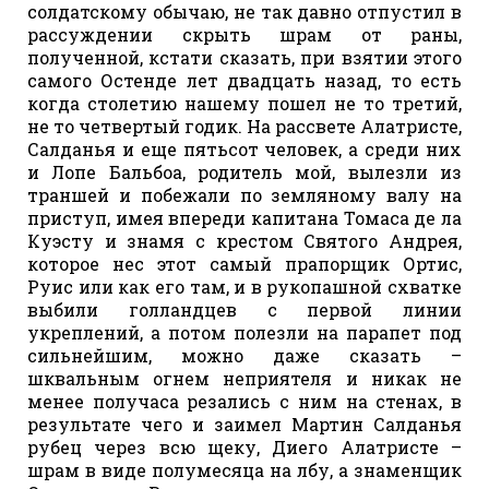
солдатскому обычаю, не так давно отпустил в
рассуждении скрыть шрам от раны,
полученной, кстати сказать, при взятии этого
самого Остенде лет двадцать назад, то есть
когда столетию нашему пошел не то третий,
не то четвертый годик. На рассвете Алатристе,
Салданья и еще пятьсот человек, а среди них
и Лопе Бальбоа, родитель мой, вылезли из
траншей и побежали по земляному валу на
приступ, имея впереди капитана Томаса де ла
Куэсту и знамя с крестом Святого Андрея,
которое нес этот самый прапорщик Ортис,
Руис или как его там, и в рукопашной схватке
выбили голландцев с первой линии
укреплений, а потом полезли на парапет под
сильнейшим, можно даже сказать –
шквальным огнем неприятеля и никак не
менее получаса резались с ним на стенах, в
результате чего и заимел Мартин Салданья
рубец через всю щеку, Диего Алатристе –
шрам в виде полумесяца на лбу, а знаменщик