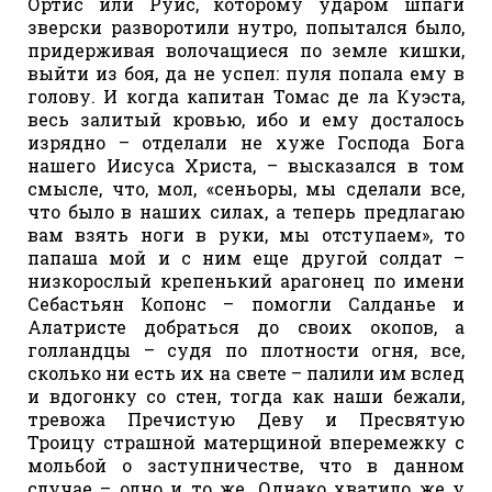
Ортис или Руис, которому ударом шпаги
зверски разворотили нутро, попытался было,
придерживая волочащиеся по земле кишки,
выйти из боя, да не успел: пуля попала ему в
голову. И когда капитан Томас де ла Куэста,
весь залитый кровью, ибо и ему досталось
изрядно – отделали не хуже Господа Бога
нашего Иисуса Христа, – высказался в том
смысле, что, мол, «сеньоры, мы сделали все,
что было в наших силах, а теперь предлагаю
вам взять ноги в руки, мы отступаем», то
папаша мой и с ним еще другой солдат –
низкорослый крепенький арагонец по имени
Себастьян Копонс – помогли Салданье и
Алатристе добраться до своих окопов, а
голландцы – судя по плотности огня, все,
сколько ни есть их на свете – палили им вслед
и вдогонку со стен, тогда как наши бежали,
тревожа Пречистую Деву и Пресвятую
Троицу страшной матерщиной вперемежку с
мольбой о заступничестве, что в данном
случае – одно и то же. Однако хватило же у