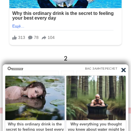
2
Предыдущая
2/41
Следующая
Перейти на страницу:
© https://vse-knigi.org