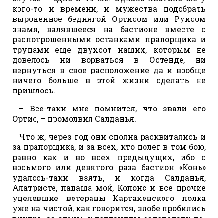
кого-то и времени, и мужества подобрать
выроненное беднягой Ортисом или Руисом
знамя, валявшееся на бастионе вместе с
распотрошенными останками прапорщика и
трупами еще двухсот наших, которым не
довелось ни ворваться в Остенде, ни
вернуться в свое расположение да и вообще
ничего больше в этой жизни сделать не
пришлось.
– Все-таки мне помнится, что звали его
Ортис, – промолвил Салданья.
Что ж, через год они сполна расквитались и
за прапорщика, и за всех, кто полег в том бою,
равно как и во всех предыдущих, ибо с
восьмого или девятого раза бастион «Конь»
удалось-таки взять, и когда Салданья,
Алатристе, папаша мой, Копонс и все прочие
уцелевшие ветераны Картахенского полка
уже на чистой, как говорится, злобе пробились