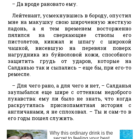
– Да вроде рановато ему.
Лейтенант, усмехнувшись в бороду, опустил
мне на макушку свою широченную жесткую
ладонь, а я тем временем восторженно
пялился на сверкающие стволы его
пистолетов, кинжал и шпагу с широкой
чашкой, висевшую на перевязи поверх
нагрудника из буйволовой кожи, способного
защитить грудь от ударов, которые на
Салданью так и сыпались – еще бы, при его-то
ремесле.
– Для чего рано, а для чего и нет, – Салданья
заулыбался еще шире с оттенком недоброго
лукавства: ему ли было не знать, что когда
раскрутилась приснопамятная история с
англичанами, я не сплоховал. – Ты и сам-то в
его годы пошел служить.