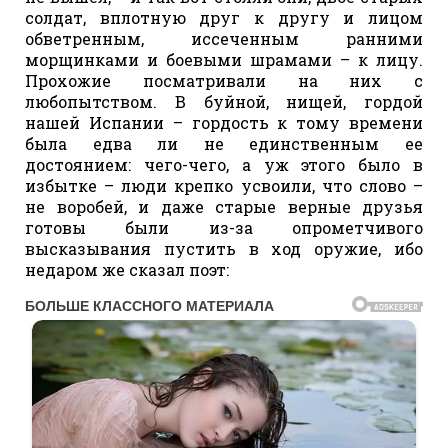
солдат, вплотную друг к другу и лицом
обветренным, иссеченным ранними
морщинками и боевыми шрамами – к лицу.
Прохожие посматривали на них с
любопытством. В буйной, нищей, гордой
нашей Испании – гордость к тому времени
была едва ли не единственным ее
достоянием: чего-чего, а уж этого было в
избытке – люди крепко усвоили, что слово –
не воробей, и даже старые верные друзья
готовы были из-за опрометчивого
высказывания пустить в ход оружие, ибо
недаром же сказал поэт: