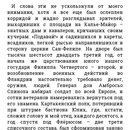
И слова эти не ускользнули от моего
внимания, хотя я все еще был ослеплен
корридой и жадно разглядывал зрителей,
выходивших с площади на Калье-Майор –
знатных дам и кавалеров, кричавших своим
кучерам: «Подавай!» и садившихся в кареты,
всадников, легкой рысью направлявшихся в
сторону церкви Сан-Фелипе. На дворе был
тысяча шестьсот двадцать третий год, от
начала же царствования юного нашего
государя Филиппа Четвертого – второй, и
возобновление военных действий во
Фландрии настоятельно требовало денег,
оружия, людей. Генерал дон Амбросьо
Спинола набирал солдат по всей Европе, и
сотни ветеранов намеревались вернуться под
его знамена. Картахенский полк, потерявший
при штурме бастиона Юлих, где, кстати,
сложил голову и мой отец, каждого десятого, а
год спустя под Флёрюсом – две трети
списочного состава, был сформирован заново