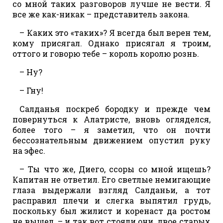
со мной таких разговоров лучше не вести. Я
все же как-никак – представитель закона.
– Каких это «таких»? Я всегда был верен тем,
кому присягал. Однако присягал я троим,
оттого и говорю тебе – король королю рознь.
– Ну?
– Гну!
Салданья поскреб бородку и прежде чем
повернуться к Алатристе, вновь огляделся,
более того – я заметил, что он почти
бессознательным движением опустил руку
на эфес.
– Ты что же, Диего, ссоры со мной ищешь?
Капитан не ответил. Его светлые немигающие
глаза выдержали взгляд Салданьи, а тот
расправил плечи и слегка выпятил грудь,
поскольку был жилист и коренаст да ростом
не вышел, – и так вот стояли они, двое старых