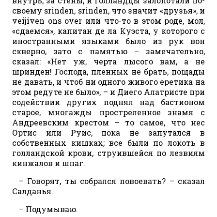
внутрь, за стены, и голландцы залопотали по-
своему srinden, srinden, что значит «друзья», и
veijiven ons over или что-то в этом роде, мол,
«сдаемся», капитан де ла Куэста, у которого с
иностранными языками было из рук вон
скверно, зато с памятью – замечательно,
сказал: «Нет уж, черта лысого вам, а не
шринден! Господа, пленных не брать, пощады
не давать, и чтоб ни одного живого еретика на
этом редуте не было», – и Диего Алатристе при
содействии других поднял над бастионом
старое, многажды простреленное знамя с
Андреевским крестом – то самое, что нес
Ортис или Руис, пока не запутался в
собственных кишках; все были по локоть в
голландской крови, струившейся по лезвиям
кинжалов и шпаг.
– Говорят, ты собрался повоевать? – сказал
Салданья.
– Подумываю.