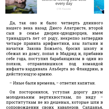
Да, так оно и было: четверть длинного
нашего века назад Диего Алатристе, второй
сын в семье дворян-однодворцев, имея
тринадцать лет от роду, некрепко затвердив
четыре правила арифметики, азы латыни и
начатки Закона Божьего, бросил школу и
сбежал из дому, попал в Мадрид и, прибавив
себе года, поступил барабанщиком в один из
полков, отправлявшихся под командой
инфанта-кардинала Альберта во Фландрию, в
действующую армию.
– Иные были времена, – ответил капитан.
Он посторонился, уступая дорогу двум
молоденьким вертихвосткам, по виду –
проституткам не из дешевых, которые шли в
сопровождении своих кавалеров. Салданья,