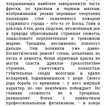
покрывающих наиболее завершенную часть
фрески, по красным и черным мазкам,
изображавшим резкие неровные очертания
пылающих стен охваченного пожаром
старинного города – что-то от Босха, Гойи и
доктора Атла; дела людские, неумолимый рок
и природа образовывали странные сюжеты,
замысловато переплетенные в тревожном
мареве. Трещины, несомненно, поползут
дальше. Они возникли уже давно.
Косметический ремонт стены, шпаклевка из
песка и цемента, белая акриловая краска не
могли спасти дряхлое трехсотлетнее
строение, уничтожить полностью
губительные следы непогоды и едких
испарений, поднимавшихся с моря. Своего
рода борьба со временем – у него мирный
характер, но оно неизбежно побеждает. Но
главная сложность не в трещинах,
размышлял Фольк с привычным
профессиональным фатализмом, – в конце