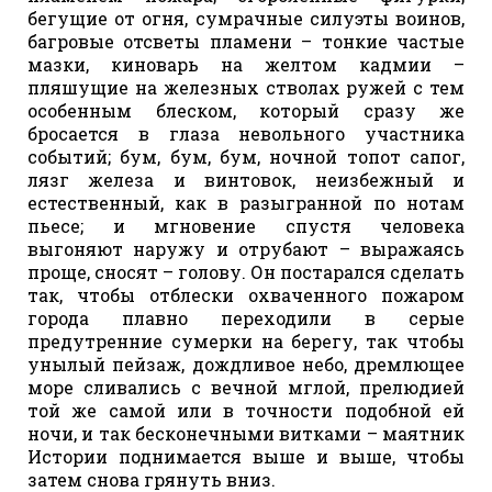
бегущие от огня, сумрачные силуэты воинов,
багровые отсветы пламени – тонкие частые
мазки, киноварь на желтом кадмии –
пляшущие на железных стволах ружей с тем
особенным блеском, который сразу же
бросается в глаза невольного участника
событий; бум, бум, бум, ночной топот сапог,
лязг железа и винтовок, неизбежный и
естественный, как в разыгранной по нотам
пьесе; и мгновение спустя человека
выгоняют наружу и отрубают – выражаясь
проще, сносят – голову. Он постарался сделать
так, чтобы отблески охваченного пожаром
города плавно переходили в серые
предутренние сумерки на берегу, так чтобы
унылый пейзаж, дождливое небо, дремлющее
море сливались с вечной мглой, прелюдией
той же самой или в точности подобной ей
ночи, и так бесконечными витками – маятник
Истории поднимается выше и выше, чтобы
затем снова грянуть вниз.