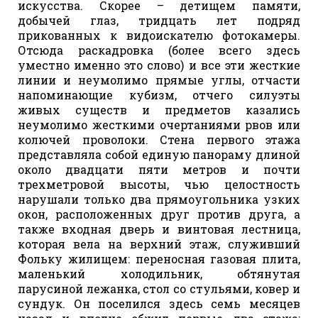
искусства. Скорее – детищем памяти,
добычей глаз, тридцать лет подряд
прикованных к видоискателю фотокамеры.
Отсюда раскадровка (более всего здесь
уместно именно это слово) и все эти жесткие
линии и неумолимо прямые углы, отчасти
напоминающие кубизм, отчего силуэты
живых существ и предметов казались
неумолимо жесткими очертаниями рвов или
колючей проволоки. Стена первого этажа
представляла собой единую панораму длиной
около двадцати пяти метров и почти
трехметровой высоты, чью целостность
нарушали только два прямоугольника узких
окон, расположенных друг против друга, а
также входная дверь и винтовая лестница,
которая вела на верхний этаж, служивший
Фольку жилищем: переносная газовая плита,
маленький холодильник, обтянутая
парусиной лежанка, стол со стульями, ковер и
сундук. Он поселился здесь семь месяцев