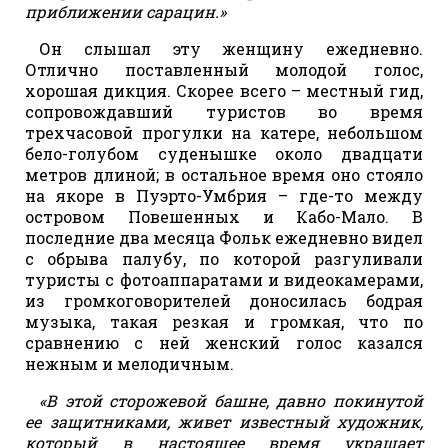
приближении сарацин.»
Он слышал эту женщину ежедневно.
Отлично поставленный молодой голос,
хорошая дикция. Скорее всего – местный гид,
сопровождавший туристов во время
трехчасовой прогулки на катере, небольшом
бело-голубом суденышке около двадцати
метров длиной; в остальное время оно стояло
на якоре в Пуэрто-Умбрия – где-то между
островом Повешенных и Кабо-Мало. В
последние два месяца Фольк ежедневно видел
с обрыва палубу, по которой разгуливали
туристы с фотоаппаратами и видеокамерами,
из громкоговорителей доносилась бодрая
музыка, такая резкая и громкая, что по
сравнению с ней женский голос казался
нежным и мелодичным.
«В этой сторожевой башне, давно покинутой
ее защитниками, живет известный художник,
который в настоящее время украшает