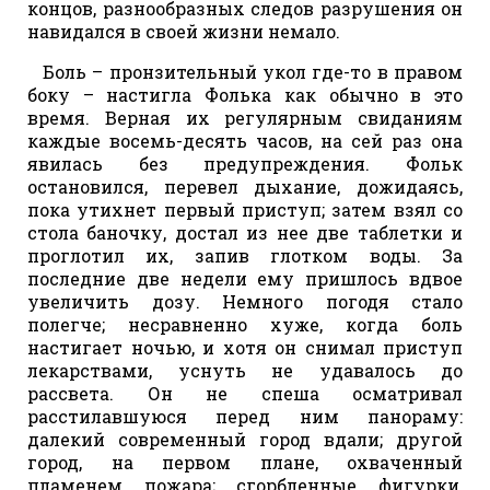
концов, разнообразных следов разрушения он
навидался в своей жизни немало.
Боль – пронзительный укол где-то в правом
боку – настигла Фолька как обычно в это
время. Верная их регулярным свиданиям
каждые восемь-десять часов, на сей раз она
явилась без предупреждения. Фольк
остановился, перевел дыхание, дожидаясь,
пока утихнет первый приступ; затем взял со
стола баночку, достал из нее две таблетки и
проглотил их, запив глотком воды. За
последние две недели ему пришлось вдвое
увеличить дозу. Немного погодя стало
полегче; несравненно хуже, когда боль
настигает ночью, и хотя он снимал приступ
лекарствами, уснуть не удавалось до
рассвета. Он не спеша осматривал
расстилавшуюся перед ним панораму:
далекий современный город вдали; другой
город, на первом плане, охваченный
пламенем пожара; сгорбленные фигурки,