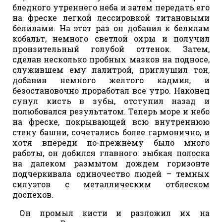
бледного утреннего неба и затем передать его
на фреске легкой лессировкой титановыми
белилами. На этот раз он добавил к белилам
кобальт, немного светлой охры и получил
пронзительный голубой оттенок. Затем,
сделав несколько пробных мазков на подносе,
служившем ему палитрой, приглушил тон,
добавив немного желтого кадмия, и
безостановочно проработал все утро. Наконец
сунул кисть в зубы, отступил назад и
полюбовался результатом. Теперь море и небо
на фреске, покрывающей всю внутреннюю
стену башни, сочетались более гармонично, и
хотя впереди по-прежнему было много
работы, он добился главного: зыбкая полоска
на далеком размытом дождем горизонте
подчеркивала одиночество людей – темных
силуэтов с металлическим отблеском
доспехов.
Он промыл кисти и разложил их на