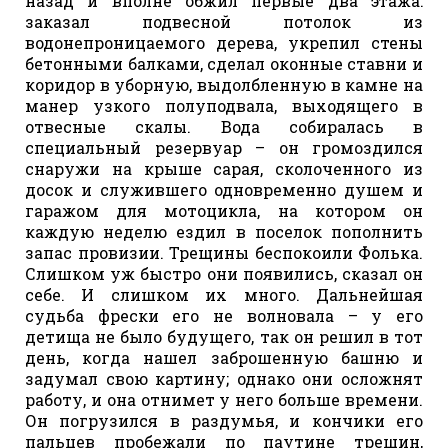
назад и вполне обжил первые два этажа:
заказал подвесной потолок из
водонепроницаемого дерева, укрепил стены
бетонными балками, сделал оконные ставни и
коридор в уборную, выдолбленную в камне на
манер узкого полуподвала, выходящего в
отвесные скалы. Вода собиралась в
специальный резервуар – он громоздился
снаружи на крыше сарая, сколоченного из
досок и служившего одновременно душем и
гаражом для мотоцикла, на котором он
каждую неделю ездил в поселок пополнить
запас провизии. Трещины беспокоили Фолька.
Слишком уж быстро они появились, сказал он
себе. И слишком их много. Дальнейшая
судьба фрески его не волновала – у его
детища не было будущего, так он решил в тот
день, когда нашел заброшенную башню и
задумал свою картину; однако они осложнят
работу, и она отнимет у него больше времени.
Он погрузился в раздумья, и кончики его
пальцев пробежали по паутине трещин,