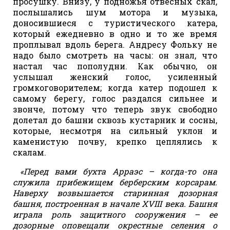
просушку. Внизу, у подножья отвесных скал,
послышались шум мотора и музыка,
доносившиеся с туристического катера,
который ежедневно в одно и то же время
проплывал вдоль берега. Андресу Фольку не
надо было смотреть на часы: он знал, что
настал час пополудни. Как обычно, он
услышал женский голос, усиленный
громкоговорителем; когда катер подошел к
самому берегу, голос раздался сильнее и
звонче, потому что теперь звук свободно
долетал до башни сквозь кустарник и сосны,
которые, несмотря на сильный уклон и
каменистую почву, крепко цеплялись к
скалам.
«Перед вами бухта Арраэс – когда-то она
служила прибежищем берберским корсарам.
Наверху возвышается старинная дозорная
башня, построенная в начале XVIII века. Башня
играла роль защитного сооружения – ее
дозорные оповещали окрестные селения о