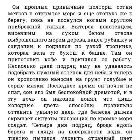
Он проплыл привычные полторы сотни
метров в открытое море и еще столько же к
берегу, пока не коснулся ногами круглой
прибрежной гальки. Вытерся полотенцем,
висевшим на сухом белом стволе
выброшенного морем дерева, надел рубашку и
сандалии и поднялся по узкой тропинке,
которая вела от бухты к башне. Там он
приготовил кофе и принялся за работу.
Несколько дней подряд ему не удавалось
подобрать нужный оттенок для неба, и теперь
он кропотливо наносил на грунт голубые и
серые мазки. Последнее время он почти не
спал, сон его был беспокойной дремотой, и в
эту ночь он наконец понял, что лишь
холодные цвета способны правильно
оттенить унылую даль, где белесая дымка
скрывает силуэты шагающих по кромке моря
солдат. Четыре дня подряд, бродя вдоль
берега и глядя на поверхность воды, он
тщетно пытался уловить странный цвет