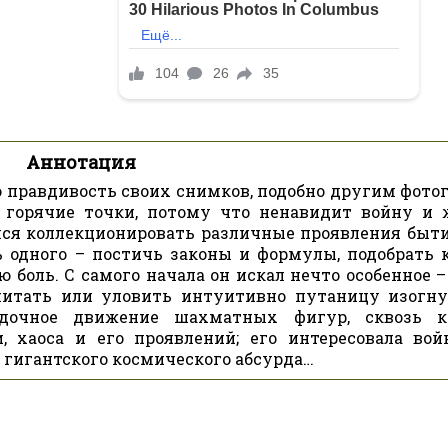
Аннотация
 правдивость своих снимков, подобно другим фото
в горячие точки, потому что ненавидит войну и 
ался коллекционировать различные проявления быти
ь одного – постичь законы и формулы, подобрать 
боль. С самого начала он искал нечто особенное –
считать или уловить интуитивно путаницу изогн
ядочное движение шахматных фигур, сквозь к
 хаоса и его проявлений; его интересовала вой
 гигантского космического абсурда…