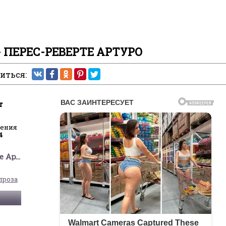
 ПЕРЕС-РЕВЕРТЕ АРТУРО
иться:
т
ления
4
Перес-Реверте Артуро
проза