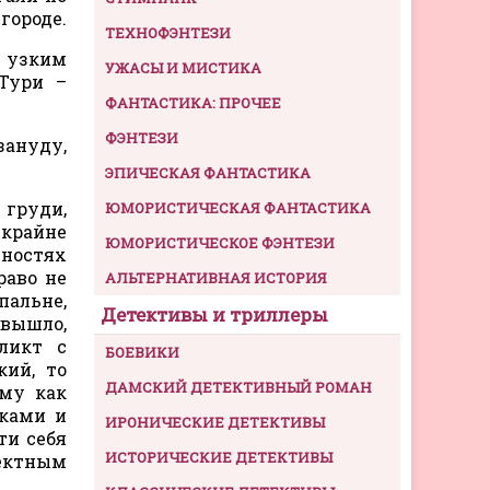
городе.
ТЕХНОФЭНТЕЗИ
о узким
УЖАСЫ И МИСТИКА
 Тури –
ФАНТАСТИКА: ПРОЧЕЕ
ФЭНТЕЗИ
зануду,
ЭПИЧЕСКАЯ ФАНТАСТИКА
 груди,
ЮМОРИСТИЧЕСКАЯ ФАНТАСТИКА
 крайне
ЮМОРИСТИЧЕСКОЕ ФЭНТЕЗИ
тностях
раво не
АЛЬТЕРНАТИВНАЯ ИСТОРИЯ
альне,
Детективы и триллеры
 вышло,
ликт с
БОЕВИКИ
кий, то
ДАМСКИЙ ДЕТЕКТИВНЫЙ РОМАН
ому как
аками и
ИРОНИЧЕСКИЕ ДЕТЕКТИВЫ
ти себя
ИСТОРИЧЕСКИЕ ДЕТЕКТИВЫ
ректным