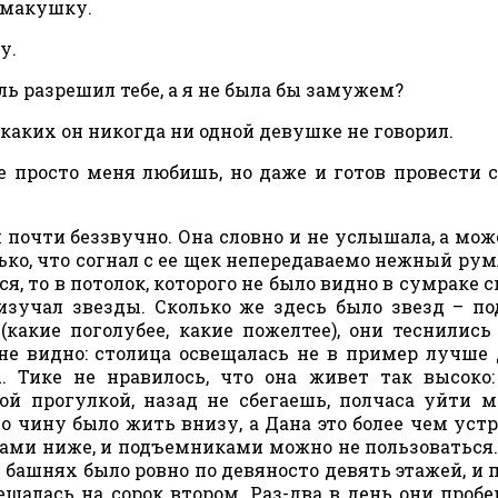
 макушку.
у.
ль разрешил тебе, а я не была бы замужем?
, каких он никогда ни одной девушке не говорил.
не просто меня любишь, но даже и готов провести 
н почти беззвучно. Она словно и не услышала, а може
ько, что согнал с ее щек непередаваемо нежный рум
ся, то в потолок, которого не было видно в сумраке 
 изучал звезды. Сколько же здесь было звезд – п
какие поголубее, какие пожелтее), они теснились 
 не видно: столица освещалась не в пример лучше
… Тике не нравилось, что она живет так высоко:
й прогулкой, назад не сбегаешь, полчаса уйти м
о чину было жить внизу, а Дана это более чем устр
ами ниже, и подъемниками можно не пользоваться.
 башнях было ровно по девяносто девять этажей, и 
щалась на сорок втором. Раз-два в день они пробе