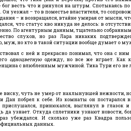
е бог весть что и ринулся на штурм. Спотыкаясь по 
. Он уезжал – то в поместье властителя, то сопровож
дания – и возвращался, втайне умирая от мысли, чт
ждался, что статус кво никуда не делось: в отсутств
енно. По агентурным данным, тщательно собранным
ество слухов, но раз Лара никаких подтвержде
о, муж, но кто в такой ситуации вообще думает о му
ствовал с ней и прекрасно понимал, что она с ним 
 его
одноцветную
одежду, но все же играет. Как 
женщина с влюбленным мужчиной. Тика Тури его не 
е виску, чуть не умер от нахлынувшей нежности, но
 и Дан побрел к себе. Из комнаты он постарался 
 прислушался, принюхался, выглянул в глазок и
ь да узнает. Откуда сплетники узнают новости, бог
 раз убеждался. И сколько уже раз Квадра польз
 официальных данных.