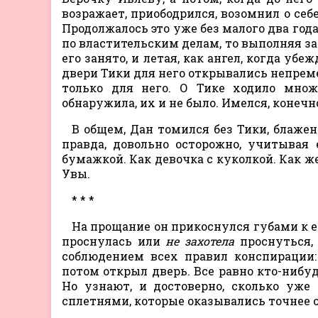
возражает, приободрился, возомнил о себ
Продолжалось это уже без малого два года
по властительским делам, то выполняя за
его занято, и летая, как ангел, когда убе
двери Тики для него открывались непрем
только для него. О Тике ходило множ
обнаружила, их и не было. Имелся, конечн
В общем, Дан томился без Тики, блажен
правда, довольно осторожно, учитывая
бумажкой. Как девочка с куколкой. Как 
Увы.
* * *
На прощание он прикоснулся губами к е
проснулась или
не захотела
проснуться,
соблюдением всех правил конспирации:
потом открыл дверь. Все равно кто-нибуд
Но узнают, и достоверно, сколько уже
сплетнями, которые оказывались точнее