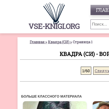
ГЛАВ
VSE-KNIGI.ORG
Главная
Квадра (СИ)
Страница 1
КВАДРА (СИ) - В
1/60
Следу