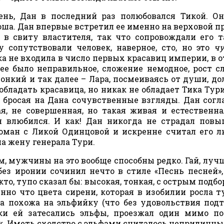
ень, Дан в последний раз полюбовался Тикой. О
оша. Дан впервые встретил ее именно на верховой п
 в свиту властителя, так что сопровождали его т
 сопутствовали человек, наверное, сто, но это
чу
ка не входила в число первых красавиц империи, в о
нее было неправильное, сложение немодное, рост 
нкий и так далее – Лара, посмеиваясь от души, до
бладать красавица, но никак не обладает Тика Тури
 бросая на Дана сочувственные взгляды. Дан согл
я, не совершенная, но такая живая и естественна
он влюбился. И как! Дан никогда не страдал пов
роман с Ликой Одинцовой и искренне считал его 
 на жену генерала Тури.
м, мужчины на это вообще способны редко. Гай, лучш
без иронии сочинил нечто в стиле «Песнь песней»,
кто, тупо сказал бы: высокая, тонкая, с острым подб
нно что цвета сирени, которая в изобилии росла т
а похожа на эльфийку (что без удовольствия под
дки ей затесались эльфы, проезжал один мимо п
ек. Иметь сходство с эльфами считалось неприличны