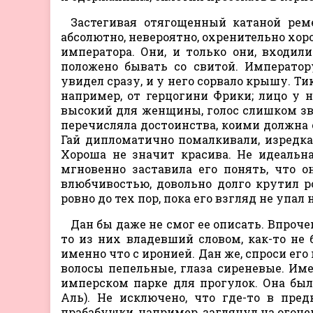
Застегивая отягощенный катаной рем
абсолютно, невероятно, охренительно хор
императора. Они, и только они, входили
положено бывать со свитой. Императору
увидел сразу, и у него сорвало крышу. Ти
например, от герцогини Фрики; лицо у 
высокий для женщины, голос слишком зво
перечисляла достоинства, коими должна о
Гай дипломатично помалкивали, изредка
Хороша не значит красива. Не идеальна
мгновенно заставила его понять, что 
влюбчивостью, довольно долго крутил 
ровно до тех пор, пока его взгляд не упал
Дан бы даже не смог ее описать. Впроче
то из них владевший словом, как-то не 
именно что с иронией. Дан же, спроси его 
волосы пепельные, глаза сиреневые. Име
имперском парке для прогулок. Она был
Аль). Не исключено, что где-то в пре
прабабушки, например, заглянул на огон