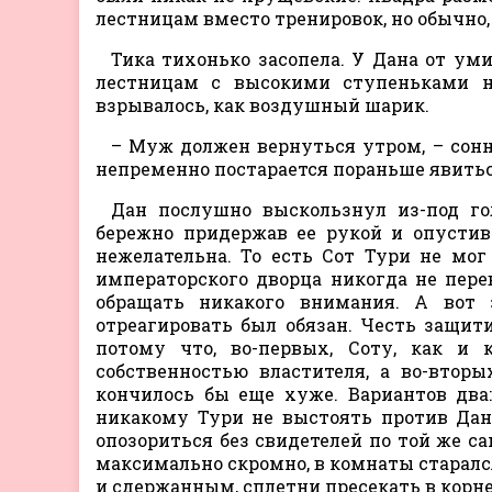
лестницам вместо тренировок, но обычно,
Тика тихонько засопела. У Дана от ум
лестницам с высокими ступеньками не
взрывалось, как воздушный шарик.
– Муж должен вернуться утром, – сонно 
непременно постарается пораньше явитьс
Дан послушно выскользнул из-под го
бережно придержав ее рукой и опустив
нежелательна. То есть Сот Тури не мог
императорского дворца никогда не пере
обращать никакого внимания. А вот 
отреагировать был обязан. Честь защити
потому что, во-первых, Соту, как и
собственностью властителя, а во-втор
кончилось бы еще хуже. Вариантов два
никакому Тури не выстоять против Дана
опозориться без свидетелей по той же са
максимально скромно, в комнаты старалс
и сдержанным, сплетни пресекать в корне