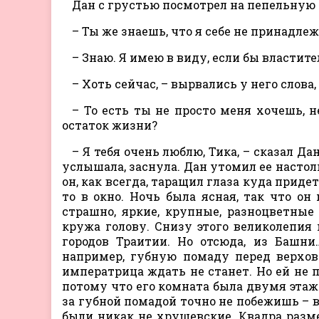
Дан с грустью посмотрел на пепельную
– Ты же знаешь, что я себе не принадлеж
– Знаю. Я имею в виду, если бы властите
– Хоть сейчас, – вырвались у него слова
– То есть ты не просто меня хочешь, 
остаток жизни?
– Я тебя очень люблю, Тика, – сказал Да
услышала, заснула. Дан утомил ее настол
он, как всегда, таращил глаза куда придет
то в окно. Ночь была ясная, так что он
страшно, яркие, крупные, разноцветные (
кружа голову. Снизу этого великолепия
городов Траитии. Но отсюда, из Башни
например, губную помаду перед верхово
императрица ждать не станет. Но ей не п
потому что его комната была двумя этаж
за губной помадой точно не побежишь – в
были никак не хрущевские. Квадра разме