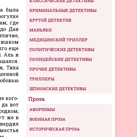
КЛАССИЧЕСКИЕ ДЕТЕКТИВЫ
на была
КРИМИНАЛЬНЫЕ ДЕТЕКТИВЫ
рогулке
КРУТОЙ ДЕТЕКТИВ
ам, где
до
Дан
МАНЬЯКИ
тличие,
МЕДИЦИНСКИЙ ТРИЛЛЕР
слишком
лго еще
ПОЛИТИЧЕСКИЕ ДЕТЕКТИВЫ
. Аль и
ПОЛИЦЕЙСКИЕ ДЕТЕКТИВЫ
ашался.
я, Тика
ПРОЧИЕ ДЕТЕКТИВЫ
ышенной
ТРИЛЛЕРЫ
любовью
ШПИОНСКИЕ ДЕТЕКТИВЫ
е кого-
Проза
 да вот
АФОРИЗМЫ
ородком,
ут же в
ВОЕННАЯ ПРОЗА
твердил
ИСТОРИЧЕСКАЯ ПРОЗА
оместья
м.