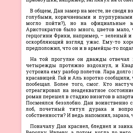
В общем, Дан замер на месте, не сводя 
голубыми, коричневыми и пурпурными в
могло пойти?), но на официальные м
Аристократов было много, цветов мало,
герцогини Фрики, например, – зеленый и 
оскорбляющий взгляд ужас. Ему-то хор
предположил, что он и в армейцы-то пода
На той прогулке он дважды отвечал 
четырежды протяжно вздохнул, и Квадр
устроила ему разбор полетов. Лара долго
красавицей. Гай и Аль коротко сообщили,
пообещал. Более того, смог. Кто насту
отреагировал на неадекватное состояние
роман перешел в стадию визитов в апарта
Посмеялся беззлобно. Дан воинственно с
лоб, почетный титул дурака и вопр
собственности? И ведь напомнил, зараза,
Поначалу Дан краснел, бледнел и заика
Верочку Ивлеву, а потом, когда до него