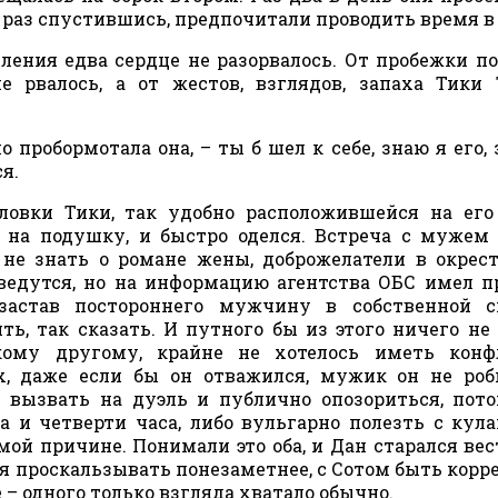
 раз спустившись, предпочитали проводить время в 
иления едва сердце не разорвалось. От пробежки п
 рвалось, а от жестов, взглядов, запаха Тики
пробормотала она, – ты б шел к себе, знаю я его, 
я.
ловки Тики, так удобно расположившейся на его
 на подушку, и быстро оделся. Встреча с мужем
 не знать о романе жены, доброжелатели в окрес
ведутся, но на информацию агентства ОБС имел п
застав постороннего мужчину в собственной сп
ть, так сказать. И путного бы из этого ничего не
 кому другому, крайне не хотелось иметь конф
ых, даже если бы он отважился, мужик он не роб
: вызвать на дуэль и публично опозориться, пот
 и четверти часа, либо вульгарно полезть с кул
мой причине. Понимали это оба, и Дан старался вес
я проскальзывать понезаметнее, с Сотом быть кор
 – одного только взгляда хватало обычно.