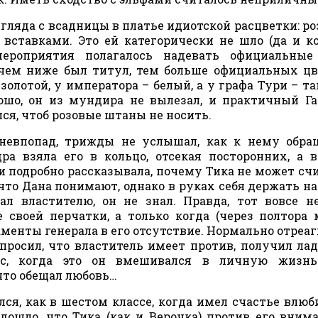
взгляда с всадницы в платье идиотской расцветки: ро
ставками. Это ей категорически не шло (да и к
ероприятия полагалось надевать официальные 
 чем ниже был титул, тем больше официальных цв
золотой, у императора – белый, а у графа Тури – та
ошо, он из мундира не вылезал, и практичный Г
лся, чтоб розовые штаны не носить.
невпопад, трижды не услышал, как к нему обра
а взяла его в кольцо, отсекая посторонних, а 
 и подробно рассказывала, почему Тика не может сч
 что Дана понимают, однако в руках себя держать на
чал властителю, он не знал. Правда, тот вовсе н
 своей перчатки, а только когда (через полтора 
менты генерала в его отсутствие. Нормально отреаг
просил, что властитель имеет против, получил ла
ос, когда это он вмешивался в личную жизнь
 что обещал любовь…
лся, как в шестом классе, когда имел счастье влюб
 дошло, что Тика (как и Верочка) против его вним