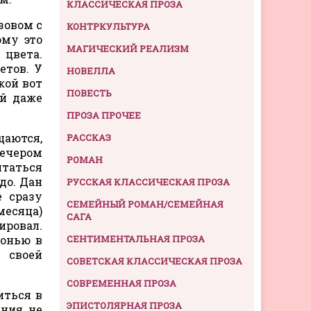
КЛАССИЧЕСКАЯ ПРОЗА
зовом с
КОНТРКУЛЬТУРА
ому это
МАГИЧЕСКИЙ РЕАЛИЗМ
цвета.
етов. У
НОВЕЛЛА
кой вот
ПОВЕСТЬ
ай даже
ПРОЗА ПРОЧЕЕ
щаются,
РАССКАЗ
вечером
РОМАН
итаться
до. Дан
РУССКАЯ КЛАССИЧЕСКАЯ ПРОЗА
е сразу
СЕМЕЙНЫЙ РОМАН/СЕМЕЙНАЯ
месяца)
САГА
ировал.
донью в
СЕНТИМЕНТАЛЬНАЯ ПРОЗА
 своей
СОВЕТСКАЯ КЛАССИЧЕСКАЯ ПРОЗА
СОВРЕМЕННАЯ ПРОЗА
иться в
ЭПИСТОЛЯРНАЯ ПРОЗА
ания не