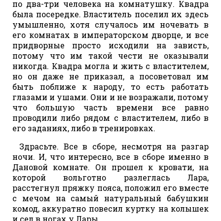
по два-три человека на комнатушку. Квадра
была посередке. Властитель поселил их здесь
умышленно, хотя случалось им ночевать в
его комнатах в императорском дворце, и все
придворные просто исходили на зависть,
потому что им такой чести не оказывали
никогда. Квадра могла и жить с властителем,
но он даже не приказал, а посоветовал им
быть поближе к народу, то есть работать
глазами и ушами. Они и не возражали, потому
что большую часть времени все равно
проводили либо рядом с властителем, либо в
его заданиях, либо в тренировках.
Здрасьте. Все в сборе, несмотря на разгар
ночи. И, что интересно, все в сборе именно в
Дановой комнате. Он прошел к кровати, на
которой вольготно разлеглась Лара,
расстегнул пряжку пояса, положил его вместе
с мечом на самый натуральный бабушкин
комод, аккуратно повесил куртку на колышек
и сел в ногах у Лары.