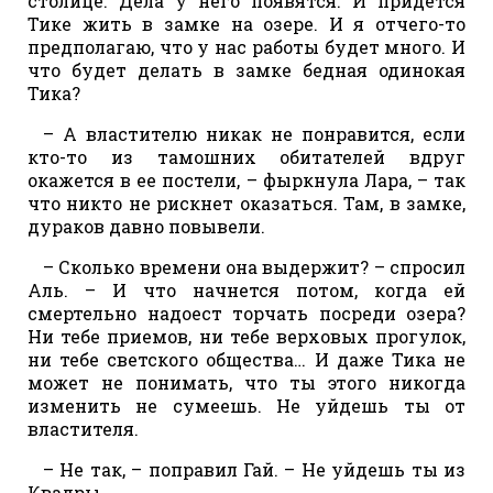
столице. Дела у него появятся. И придется
Тике жить в замке на озере. И я отчего-то
предполагаю, что у нас работы будет много. И
что будет делать в замке бедная одинокая
Тика?
– А властителю никак не понравится, если
кто-то из тамошних обитателей вдруг
окажется в ее постели, – фыркнула Лара, – так
что никто не рискнет оказаться. Там, в замке,
дураков давно повывели.
– Сколько времени она выдержит? – спросил
Аль. – И что начнется потом, когда ей
смертельно надоест торчать посреди озера?
Ни тебе приемов, ни тебе верховых прогулок,
ни тебе светского общества… И даже Тика не
может не понимать, что ты этого никогда
изменить не сумеешь. Не уйдешь ты от
властителя.
– Не так, – поправил Гай. – Не уйдешь ты из
Квадры.