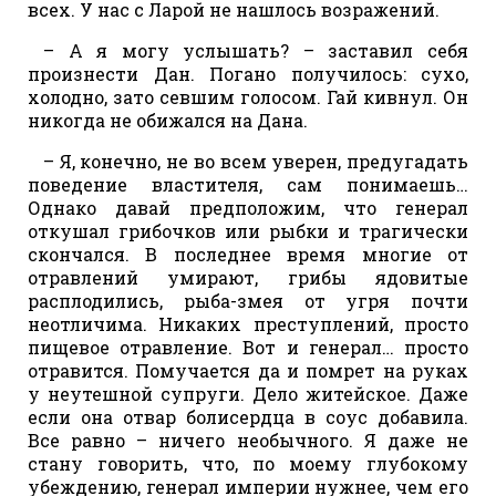
всех. У нас с Ларой не нашлось возражений.
– А я могу услышать? – заставил себя
произнести Дан. Погано получилось: сухо,
холодно, зато севшим голосом. Гай кивнул. Он
никогда не обижался на Дана.
– Я, конечно, не во всем уверен, предугадать
поведение властителя, сам понимаешь…
Однако давай предположим, что генерал
откушал грибочков или рыбки и трагически
скончался. В последнее время многие от
отравлений умирают, грибы ядовитые
расплодились, рыба-змея от угря почти
неотличима. Никаких преступлений, просто
пищевое отравление. Вот и генерал… просто
отравится. Помучается да и помрет на руках
у неутешной супруги. Дело житейское. Даже
если она отвар болисердца в соус добавила.
Все равно – ничего необычного. Я даже не
стану говорить, что, по моему глубокому
убеждению, генерал империи нужнее, чем его