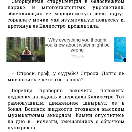
Сморщенная старушенция в белоснежном
парике и многочисленных украшениях,
облепляющих ее морщинистую шею, вдруг
сорвала с мочки уха изумрудную подвеску и,
протянув ее Калиостро, прошептала:
– Спроси, граф, у судьбы! Спроси! Долго ль
мне носить еще это осталось?!
Лоренца проворно вскочила, положила
подвеску на ладонь и передала Калиостро. Тот
равнодушным движением швырнул ее в
бокал. Всплеск жидкости отозвался высоким
музыкальным аккордом. Камни опустились
на дно и... исчезли, смешавшись с облачком
пузырьков.