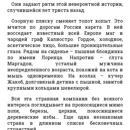
Они задают ритм этой невероятной истории,
случившейся лет триста назад.
Озорную пляску сменяет топот копыт. Это
мчится по дорогам России карета. В ней
восседает известный всей Европе маг и
чародей граф Калиостро. Гордое, холодное,
аскетическое лицо, большие проницательные
глаза. Рядом на сиденье – пышная блондинка
по имени Лоренца. Напротив – слуга
Маргадон, усталый мужчина
неопределенного возраста, похожий на кота и
мышь одновременно. На козлах – кучер
Жакоб, долговязый детина с пышной, завитой
крупными кольцами шевелюрой.
Вся эта странная компания без всякого
интереса поглядывает на проносящиеся мимо
поля, березы, церкви, покосившиеся
деревенские избы... Еще одна незнакомая
страна в длинном списке бесконечных
странствий...