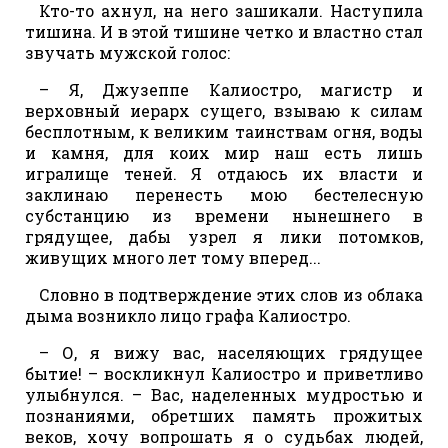
Кто-то ахнул, на него зашикали. Наступила
тишина. И в этой тишине четко и властно стал
звучать мужской голос:
– Я, Джузеппе Калиостро, магистр и
верховный иерарх сущего, взываю к силам
бесплотным, к великим таинствам огня, воды
и камня, для коих мир наш есть лишь
игралище теней. Я отдаюсь их власти и
заклинаю перенесть мою бестелесную
субстанцию из времени нынешнего в
грядущее, дабы узрел я лики потомков,
живущих много лет тому вперед...
Словно в подтверждение этих слов из облака
дыма возникло лицо графа Калиостро.
– О, я вижу вас, населяющих грядущее
бытие! – воскликнул Калиостро и приветливо
улыбнулся. – Вас, наделенных мудростью и
познаниями, обретших память прожитых
веков, хочу вопрошать я о судьбах людей,