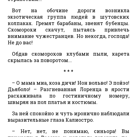
Вот на обочине дороги возникла
экзотическая группа людей в шутовских
колпаках. Гремят барабаны, звенят бубенцы.
Скоморохи скачут, пытаясь привлечь
внимание чужестранцев. Но некогда, господа!
Не до вас!
Обдав скоморохов клубами пыли, карета
скрылась за поворотом...
* * *
– О мама миа, коза дичи! Нон вольво! Э пойзо!
Дьяболо! – Разгневанная Лоренца в ярости
расхаживала по гостиничному номеру,
швыряя на пол платья и костюмы.
За ней спокойно и чуть иронично наблюдали
выразительные глаза Калиостро.
– Нет, нет, не понимаю, синьора! Вы