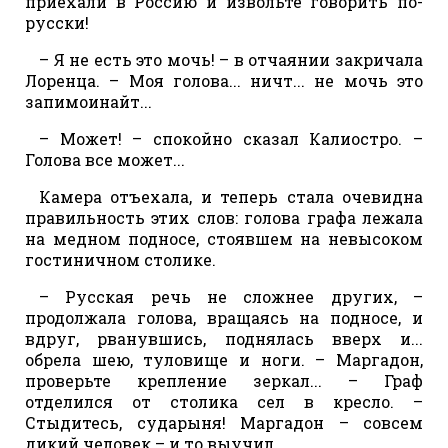
приехали в Россию и извольте говорить по-
русски!
– Я не есть это мочь! – в отчаянии закричала
Лоренца. – Моя голова... ничт... не мочь это
запимоинайт...
– Может! – спокойно сказал Калиостро. –
Голова все может...
Камера отъехала, и теперь стала очевидна
правильность этих слов: голова графа лежала
на медном подносе, стоявшем на невысоком
гостиничном столике.
– Русская речь не сложнее других, –
продолжала голова, вращаясь на подносе, и
вдруг, рванувшись, поднялась вверх и...
обрела шею, туловище и ноги. – Маргадон,
проверьте крепление зеркал... – Граф
отделился от столика сел в кресло. –
Стыдитесь, сударыня! Маргадон – совсем
дикий человек – и то выучил...