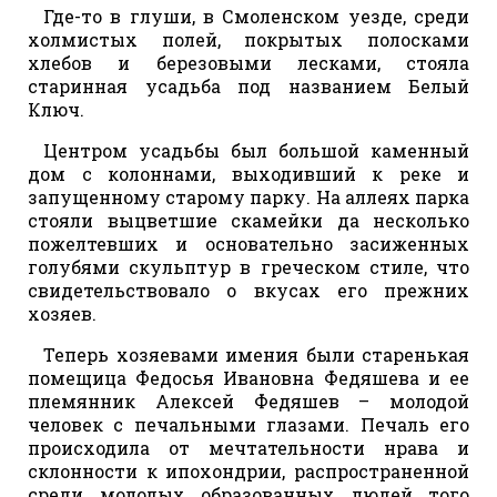
Где-то в глуши, в Смоленском уезде, среди
холмистых полей, покрытых полосками
хлебов и березовыми лесками, стояла
старинная усадьба под названием Белый
Ключ.
Центром усадьбы был большой каменный
дом с колоннами, выходивший к реке и
запущенному старому парку. На аллеях парка
стояли выцветшие скамейки да несколько
пожелтевших и основательно засиженных
голубями скульптур в греческом стиле, что
свидетельствовало о вкусах его прежних
хозяев.
Теперь хозяевами имения были старенькая
помещица Федосья Ивановна Федяшева и ее
племянник Алексей Федяшев – молодой
человек с печальными глазами. Печаль его
происходила от мечтательности нрава и
склонности к ипохондрии, распространенной
среди молодых образованных людей того