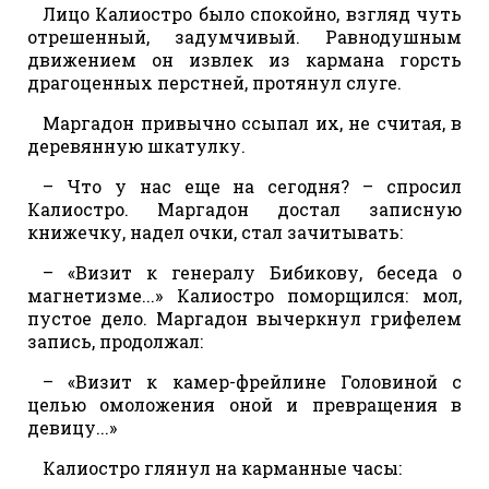
Лицо Калиостро было спокойно, взгляд чуть
отрешенный, задумчивый. Равнодушным
движением он извлек из кармана горсть
драгоценных перстней, протянул слуге.
Маргадон привычно ссыпал их, не считая, в
деревянную шкатулку.
– Что у нас еще на сегодня? – спросил
Калиостро. Маргадон достал записную
книжечку, надел очки, стал зачитывать:
– «Визит к генералу Бибикову, беседа о
магнетизме...» Калиостро поморщился: мол,
пустое дело. Маргадон вычеркнул грифелем
запись, продолжал:
– «Визит к камер-фрейлине Головиной с
целью омоложения оной и превращения в
девицу...»
Калиостро глянул на карманные часы: