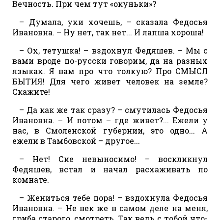
Вечность. При чем тут «окуньки»?
– Думала, ухи хочешь, – сказала Федосья
Ивановна. – Ну нет, так нет... И лапша хороша!
– Ох, тетушка! – вздохнул Федяшев. – Мы с
вами вроде по-русски говорим, да на разных
языках. Я вам про что толкую? Про СМЫСЛ
БЫТИЯ! Для чего живет человек на земле?
Скажите!
– Да как же так сразу? – смутилась Федосья
Ивановна. – И потом – где живет?... Ежели у
нас, в Смоленской губернии, это одно... А
ежели в Тамбовской – другое...
– Нет! Сие невыносимо! – воскликнул
Федяшев, встал и начал расхаживать по
комнате.
– Жениться тебе пора! – вздохнула Федосья
Ивановна. – Не век же в самом деле на меня,
гриба старого, смотреть. Так ведь с тобой что-