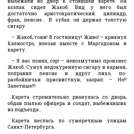
выбежали во двор к стоявшей карете. На
козлах сидел Жакоб. Вид у него был
достаточно аристократический: цилиндр,
фрак, пенсне... В зубах он держал толстую
сигару.
– Жакоб, гони! В гостиницу! Живо! – крикнул
Калиостро, влезая вместе с Маргадоном в
карету.
– Я вас понял, сэр! – невозмутимо произнес
Жакоб. Сунул недокуренную сигару в карман,
поправил пенсне и вдруг лихо, по-
разбойничьи присвистнув, заорал: – Но!!
Залетные!!!
Карета стремительно рванулась со двора,
обдав пылью офицера и солдат, выбежавших
из подъезда...
Карета неслась по сумеречным улицам
Санкт-Петербурга.