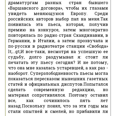
драматургам разных стран бывшего
«Варшавского договора», чтобы их глазами
увидеть меняющуюся Европу. Среди
российских авторов выбор пал на меня.Так
появилась эта пьеса, которая, получив
премию на конкурсе, затем многократно
повторялась по радио стран Скандинавии, в
Германии, в Италии, а затем прозвучала и
по-русски в радиотеатре станции «Свобода»
lt;...gt;И все-таки, несмотря на успешную ее
судьбу, долго раздумывал я: стоит ли
печатать эту пьесу сегодня? И не потому,
что она мне казалась устаревшей, а как раз -
наоборот. Суперзлободневность пьесы могла
показаться пересказом нынешних газетных
статей и официальных диспутов.Попытался
сделать современную редакцию, но
материал сопротивлялся. Поэтому оставил
все, как сочинилось пять лет
назад.Поскольку понял, что за эти годы мы
стали опытней и смелей, но прибавили ли