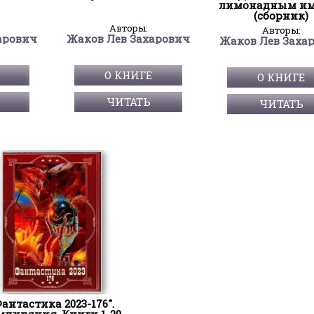
лимонадным и
(сборник)
Авторы:
Авторы:
арович
Жаков Лев Захарович
Жаков Лев Заха
О КНИГЕ
О КНИГЕ
ЧИТАТЬ
ЧИТАТЬ
Фантастика 2023-176".
мпиляция. Книги 1-20