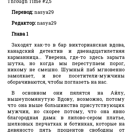
Through Time #2,5
Перевод:
nasya29
Редактор:
nasya29
Глава 1
Заходят как-то в бар викторианская вдова,
канадский детектив и двенадцатилетняя
карманница… Уверена, где-то здесь зарыта
шутка, но когда мы переступаем порог,
никому не смешно. Шумный паб мгновенно
замолкает, и все посетители-мужчины
оборачиваются, чтобы поглазеть на нас.
В основном они пялятся на Айлу,
вышеупомянутую Вдову, возможно, потому
что она выше большинства присутствующих
мужчин, но скорее потому, что она явно
благородная дама: в лилово-сером платье,
шелковых перчатках и ботинках, которые на
девяносто пять процентов свободны от