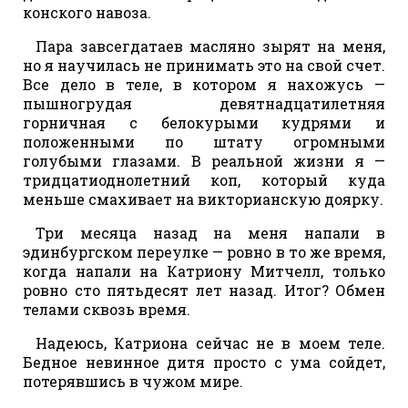
конского навоза.
Пара завсегдатаев масляно зырят на меня,
но я научилась не принимать это на свой счет.
Все дело в теле, в котором я нахожусь —
пышногрудая девятнадцатилетняя
горничная с белокурыми кудрями и
положенными по штату огромными
голубыми глазами. В реальной жизни я —
тридцатиоднолетний коп, который куда
меньше смахивает на викторианскую доярку.
Три месяца назад на меня напали в
эдинбургском переулке — ровно в то же время,
когда напали на Катриону Митчелл, только
ровно сто пятьдесят лет назад. Итог? Обмен
телами сквозь время.
Надеюсь, Катриона сейчас не в моем теле.
Бедное невинное дитя просто с ума сойдет,
потерявшись в чужом мире.