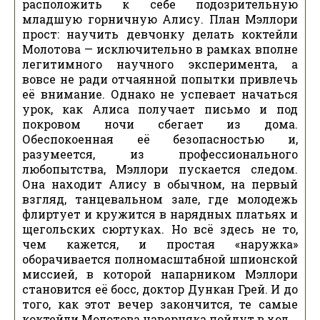
расположить к себе подозрительную
младшую горничную Алису. План Мэллори
прост: научить девчонку делать коктейли
Молотова — исключительно в рамках вполне
легитимного научного эксперимента, а
вовсе не ради отчаянной попытки привлечь
её внимание. Однако не успевает начаться
урок, как Алиса получает письмо и под
покровом ночи сбегает из дома.
Обеспокоенная её безопасностью и,
разумеется, из профессионального
любопытства, Мэллори пускается следом.
Она находит Алису в обычном, на первый
взгляд, танцевальном зале, где молодежь
флиртует и кружится в нарядных платьях и
щегольских сюртуках. Но всё здесь не то,
чем кажется, и простая «наружка»
оборачивается полномасштабной шпионской
миссией, в которой напарником Мэллори
становится её босс, доктор Дункан Грей. И до
того, как этот вечер закончится, те самые
коктейли Молотова наверняка пойдут в ход.