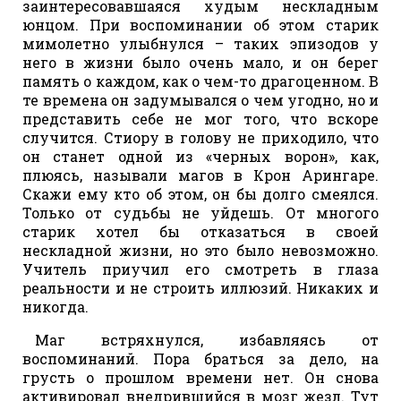
заинтересовавшаяся худым нескладным
юнцом. При воспоминании об этом старик
мимолетно улыбнулся – таких эпизодов у
него в жизни было очень мало, и он берег
память о каждом, как о чем-то драгоценном. В
те времена он задумывался о чем угодно, но и
представить себе не мог того, что вскоре
случится. Стиору в голову не приходило, что
он станет одной из «черных ворон», как,
плюясь, называли магов в Крон Арингаре.
Скажи ему кто об этом, он бы долго смеялся.
Только от судьбы не уйдешь. От многого
старик хотел бы отказаться в своей
нескладной жизни, но это было невозможно.
Учитель приучил его смотреть в глаза
реальности и не строить иллюзий. Никаких и
никогда.
Маг встряхнулся, избавляясь от
воспоминаний. Пора браться за дело, на
грусть о прошлом времени нет. Он снова
активировал внедрившийся в мозг жезл. Тут