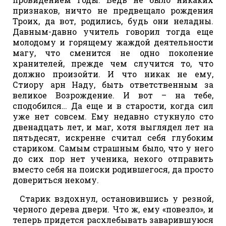
признаков, ничто не предвещало рождения
Троих, да вот, родились, будь они неладны.
Давным-давно учитель говорил тогда еще
молодому и горящему жаждой деятельности
магу, что сменится не одно поколение
хранителей, прежде чем случится то, что
должно произойти. И что никак не ему,
Стиору арн Наду, быть ответственным за
великое Возрождение. И вот – на тебе,
сподобился… Да еще и в старости, когда сил
уже нет совсем. Ему недавно стукнуло сто
двенадцать лет, и маг, хотя выглядел лет на
пятьдесят, искренне считал себя глубоким
стариком. Самым страшным было, что у него
до сих пор нет ученика, некого отправить
вместо себя на поиски родившегося, да просто
довериться некому.
Старик вздохнул, остановившись у резной,
черного дерева двери. Что ж, ему «повезло», и
теперь придется расхлебывать заварившуюся