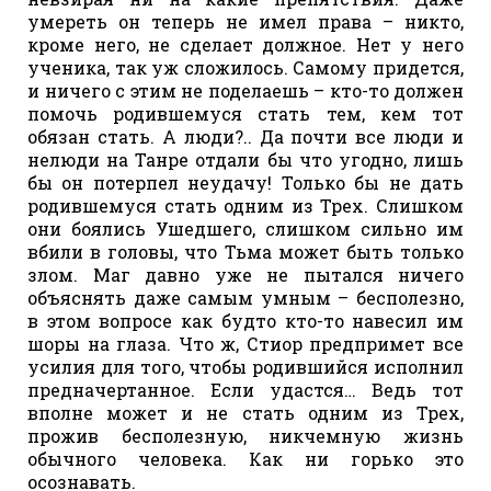
умереть он теперь не имел права – никто,
кроме него, не сделает должное. Нет у него
ученика, так уж сложилось. Самому придется,
и ничего с этим не поделаешь – кто-то должен
помочь родившемуся стать тем, кем тот
обязан стать. А люди?.. Да почти все люди и
нелюди на Танре отдали бы что угодно, лишь
бы он потерпел неудачу! Только бы не дать
родившемуся стать одним из Трех. Слишком
они боялись Ушедшего, слишком сильно им
вбили в головы, что Тьма может быть только
злом. Маг давно уже не пытался ничего
объяснять даже самым умным – бесполезно,
в этом вопросе как будто кто-то навесил им
шоры на глаза. Что ж, Стиор предпримет все
усилия для того, чтобы родившийся исполнил
предначертанное. Если удастся… Ведь тот
вполне может и не стать одним из Трех,
прожив бесполезную, никчемную жизнь
обычного человека. Как ни горько это
осознавать.