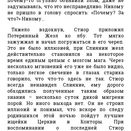
почему-то огульно объявили злом, даже не
задумываясь, что это несправедливо. Никому
не пришло в голову спросить: «Почему? За
что?» Никому…
Тяжело вздохнув, Стиор приложил
Потерянный Жезл ко лбу. Тот мягко
зажужжал и начал погружаться в его череп.
Это не было иллюзией, при Слиянии жезл
действительно становился на некоторое
время единым целым с мозгом мага. Через
несколько мгновений его уже не было видно,
только легкое свечение в глазах старика
говорило, что что-то здесь не так. Стиор
всегда ненавидел Слияние, ему дорого
обходились полученные таким образом
знания – несколько суток дикой мигрени
порой. Но иного выхода нет. Он не строил
иллюзий и понимал, что вскоре по следу
родившихся этой ночью пойдут лучшие
ищейки Церкви и Конторы. При
воспоминании о последней Стиор