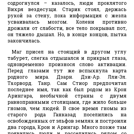
содрогнулся – казалось, люди проклятого
Вихря вездесущи. Старик стоял, держась
рукой за стену, пока информация с жезла
усваивалась мозгом. Колени противно
дрожали от слабости, все тело покрывал пот,
он тяжело дышал. Но, в конце концов, пытка
закончилась.
Маг присел на стоящий в другом углу
табурет, слегка отдышался и прикрыл глаза,
одновременно произнося слово активации.
Перед глазами тут же вспыхнула карта
родного мира. Дзарн. Дзи-Ар. Лли-Эл.
Тхорворд. Танр. Сам Стиор предпочитал
последнее имя, так как был родом из Крон
Арингара, необычной страны с двумя
равноправными столицами, где жило больше
гномов, чем людей. В свое время гномы из
старого рода Ганказад поселились на
освобожденных от эльфов землях и построили
два города, Крон и Арингар. Много позже там
появились люди и расселились рядом со