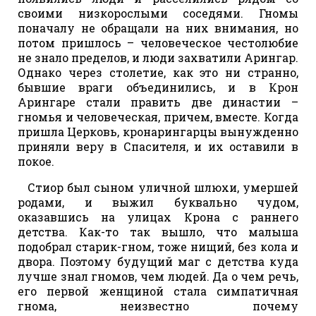
своими низкорослыми соседями. Гномы
поначалу не обращали на них внимания, но
потом пришлось – человеческое честолюбие
не знало пределов, и люди захватили Арингар.
Однако через столетие, как это ни странно,
бывшие враги объединились, и в Крон
Арингаре стали править две династии –
гномья и человеческая, причем, вместе. Когда
пришла Церковь, кронарингарцы вынужденно
приняли веру в Спасителя, и их оставили в
покое.
Стиор был сыном уличной шлюхи, умершей
родами, и выжил буквально чудом,
оказавшись на улицах Крона с раннего
детства. Как-то так вышло, что малыша
подобрал старик-гном, тоже нищий, без кола и
двора. Поэтому будущий маг с детства куда
лучше знал гномов, чем людей. Да о чем речь,
его первой женщиной стала симпатичная
гнома, неизвестно почему