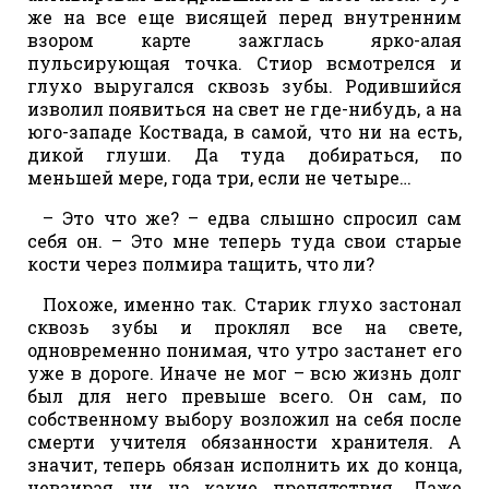
же на все еще висящей перед внутренним
взором карте зажглась ярко-алая
пульсирующая точка. Стиор всмотрелся и
глухо выругался сквозь зубы. Родившийся
изволил появиться на свет не где-нибудь, а на
юго-западе Коствада, в самой, что ни на есть,
дикой глуши. Да туда добираться, по
меньшей мере, года три, если не четыре…
– Это что же? – едва слышно спросил сам
себя он. – Это мне теперь туда свои старые
кости через полмира тащить, что ли?
Похоже, именно так. Старик глухо застонал
сквозь зубы и проклял все на свете,
одновременно понимая, что утро застанет его
уже в дороге. Иначе не мог – всю жизнь долг
был для него превыше всего. Он сам, по
собственному выбору возложил на себя после
смерти учителя обязанности хранителя. А
значит, теперь обязан исполнить их до конца,
невзирая ни на какие препятствия. Даже