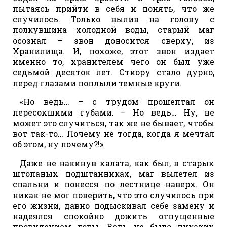
пытаясь прийти в себя и понять, что же
случилось. Только вылив на голову с
полкувшина холодной воды, старый маг
осознал – звон доносится сверху, из
Хранилища. И, похоже, этот звон издает
именно то, хранителем чего он был уже
седьмой десяток лет. Стиору стало дурно,
перед глазами поплыли темные круги.
«Но ведь… – с трудом прошептал он
пересохшими губами. – Но ведь… Ну, не
может это случиться, так же не бывает, чтобы
вот так-то… Почему не тогда, когда я мечтал
об этом, ну почему?!»
Даже не накинув халата, как был, в старых
штопаных подштанниках, маг вылетел из
спальни и понесся по лестнице наверх. Он
никак не мог поверить, что это случилось при
его жизни, давно подыскивал себе замену и
надеялся спокойно дожить отпущенные
провидением годы. Ведь не было никаких