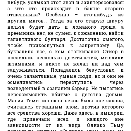
нибудь услыхал этот звон и заинтересовался:
а что это происходит в башне старого
отшельника? Особенно – кто-нибудь из
других магов… Тогда за его старую шкуру
нельзя будет дать и ломаного гроша, а
преемника нет, не сумел, к сожалению, найти
талантливого бунтаря. Достаточно смелого,
чтобы прикоснуться к запретному. Да,
буквально все, с кем сталкивался Стиор в
последние несколько десятилетий, мыслили
штампами, и никто не желал ни над чем
задумываться. Попадались, безусловно, и
очень талантливые, умные люди, но и они не
осмеливались переступить через
возведенный в сознании барьер. Не пытались
переосмыслить вбитые с детства догмы.
Магия Тьмы испокон веков была вне закона,
считалась страшным злом, против которого
все средства хороши. Даже здесь, в империи,
где привечали всех и каждого вне
зависимости от их вида. Однако Тьму