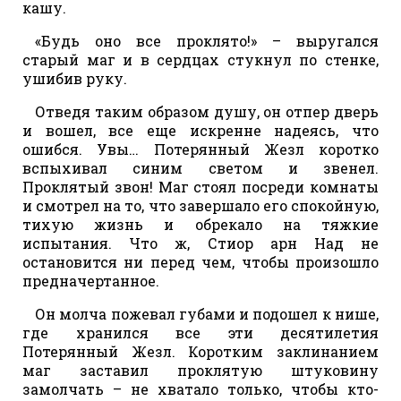
кашу.
«Будь оно все проклято!» – выругался
старый маг и в сердцах стукнул по стенке,
ушибив руку.
Отведя таким образом душу, он отпер дверь
и вошел, все еще искренне надеясь, что
ошибся. Увы… Потерянный Жезл коротко
вспыхивал синим светом и звенел.
Проклятый звон! Маг стоял посреди комнаты
и смотрел на то, что завершало его спокойную,
тихую жизнь и обрекало на тяжкие
испытания. Что ж, Стиор арн Над не
остановится ни перед чем, чтобы произошло
предначертанное.
Он молча пожевал губами и подошел к нише,
где хранился все эти десятилетия
Потерянный Жезл. Коротким заклинанием
маг заставил проклятую штуковину
замолчать – не хватало только, чтобы кто-