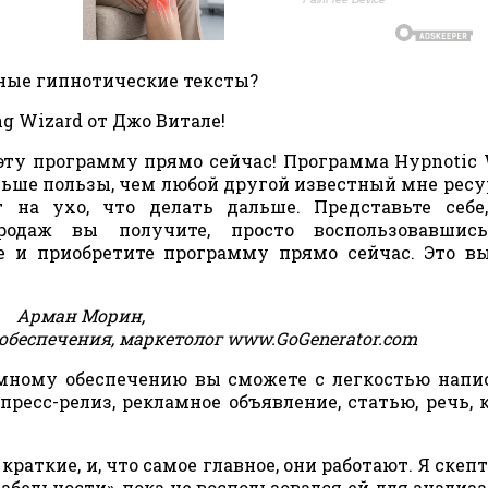
ные гипнотические тексты?
g Wizard от Джо Витале!
 эту программу прямо сейчас! Программа Hypnotic 
льше пользы, чем любой другой известный мне ресу
на ухо, что делать дальше. Представьте себе,
родаж вы получите, просто воспользовавшис
е и приобретите программу прямо сейчас. Это в
Арман Морин,
обеспечения, маркетолог www.GoGenerator.com
мному обеспечению вы сможете с легкостью напи
ресс-релиз, рекламное объявление, статью, речь, 
раткие, и, что самое главное, они работают. Я скеп
бельности», пока не воспользовался ей для анализа