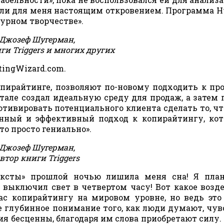
али для меня настоящим откровением. Программа H
турном творчестве».
Джозеф Шугерман,
ги Triggers и многих других
tingWizard.com.
пирайтинге, позволяют по-новому подходить к пр
але создал идеальную среду для продаж, а затем 
мотивировать потенциального клиента сделать то, чт
онный и эффективный подход к копирайтингу, ко
о просто гениально».
Джозеф Шугерман,
втор книги Triggers
тексты» прошлой ночью лишила меня сна! Я пла
е выключил свет в четвертом часу! Вот какое возд
вас копирайтингу на мировом уровне, но ведь это
е глубинное понимание того, как люди думают, чу
ния бесценны, благодаря им слова приобретают силу.