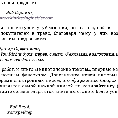
ь свои продажи».
Боб Серлинг,
rectMarketingInsider.com
ниг по искусству убеждения, но ни в одной из 
 покупателей в транс, благодаря чему у них во
 вы им предлагаете».
Дэвид Гарфинкель,
 You Rich(в букв. перев. с англ. «Рекламные заголовки,
елают вас богатым»)
 работ, и книга «Гипнотические тексты», впервые и
солютным фаворитом. Дополненное новой информ
ерами электронных писем, это «фирменное блюдо»
является самой важной книгой по копирайтингу (
тайте ее. Благодаря этой книге вы станете более у
Боб Блай,
копирайтер