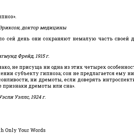
пноз».
Эриксон, доктор медицины
по сей день они сохраняют немалую часть своей 
гмунд Фрейд, 1915 г.
нако, не присуща ни одна из этих четырех особенност
нии субъекту гипноза; сон не предлагается ему ни
сонливости, ни дремоты, если доверять интроспек
 признаки дремоты или сна».
Уэсли Уэллс, 1924 г.
th Only Your Words