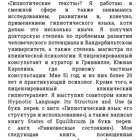
«Гипнотические тексты»? Я работаю в
смежной сфере и также занимаюсь
исследованием, развитием и, конечно,
применением гипнотического языка, хотя
делаю это несколько иначе. Я получил
докторскую степень по проблемам развития
человеческого потенциала в Вандербильтском
университете, а также степень магистра по
клинической психологии. Я лицензированный
консультант и куратор в Гринвилле, Южная
Каролина, где провожу частные
консультации. Мне 51 год, и из них более 20
лет я практикующий психолог. Кроме того, я
лицензированный клинический
гипнотерапевт. Я выступил соавтором книги
Hypnotic Language: Its Structure and Use (в
букв. перев. с англ. «Гипнотический язык: его
структура и использование»), а также написал
книгу States of Equilibrium (в букв. перев.
с англ. «Равновесные состояния»). Моя
следующая книга, посвященная