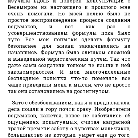
изучила вдоль и поперек. Консультации с
Весемиром из настоящего и прошлого мне
очень помогали. Но моей целью было не
простое воспроизведение процесса создания
ведьмаков, и вот как раз с
усовершенствованием формулы пока было
туго. Все мои попытки сделать формулу
безопаснее для жизни заканчивались не
начавшись. Формула была слишком сложной
и выведенной эвристическим путем. Так что
даже сами создатели толком не нашли в ней
закономерностей. И мои многочисленные
бесплодные попытки что-то поменять все
чаще приводили меня к мысли, что не просто
так они остановились на достигнутом.
Зато с обезболиванием, как я и предполагала,
дела пошли в гору почти сразу. Изобретатели
ведьмаков, кажется, вовсе не заботились об
ощущениях испытуемых, считая напрасной
тратой времени заботу о чувствах мальчиков,
большинство из которых умрет еще до того,