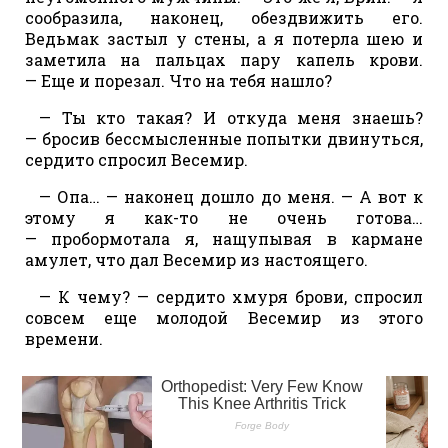
сообразила, наконец, обездвижить его.
Ведьмак застыл у стены, а я потерла шею и
заметила на пальцах пару капель крови.
— Еще и порезал. Что на тебя нашло?
— Ты кто такая? И откуда меня знаешь?
— бросив бессмысленные попытки двинуться,
сердито спросил Весемир.
— Опа… — наконец дошло до меня. — А вот к
этому я как-то не очень готова…
— пробормотала я, нащупывая в кармане
амулет, что дал Весемир из настоящего.
— К чему? — сердито хмуря брови, спросил
совсем еще молодой Весемир из этого
времени.