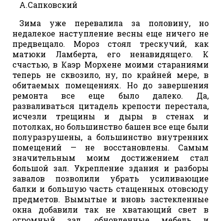
А.Сапковский
Зима уже перевалила за половину, но
недалекое наступление весны еще ничего не
предвещало. Мороз стоял трескучий, как
матюки Ламберта, его ненавидящего. К
счастью, в Каэр Морхене моими стараниями
теперь не сквозило, ну, по крайней мере, в
обитаемых помещениях. Но до завершения
ремонта все еще было далеко. Да,
разваливаться цитадель крепости перестала,
исчезли трещины и дыры в стенах и
потолках, но большинство башен все еще были
полуразрушены, а большинство внутренних
помещений — не восстановлены. Самым
значительным моим достижением стал
большой зал. Укрепление здания и разборы
завалов позволили убрать усиливающие
балки и большую часть стащенных отовсюду
предметов. Вымытые и вновь застекленные
окна добавили так не хватающий свет в
огромный зал, обновленные мебель и