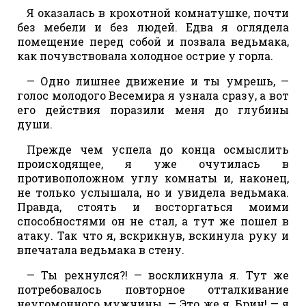
Я оказалась в крохотной комнатушке, почти
без мебели и без людей. Едва я оглядела
помещение перед собой и позвала ведьмака,
как почувствовала холодное острие у горла.
— Одно лишнее движение и ты умрешь, —
голос молодого Весемира я узнала сразу, а вот
его действия поразили меня до глубины
души.
Прежде чем успела до конца осмыслить
происходящее, я уже очутилась в
противоположном углу комнаты и, наконец,
не только услышала, но и увидела ведьмака.
Правда, стоять и восторгаться моими
способностями он не стал, а тут же пошел в
атаку. Так что я, вскрикнув, вскинула руку и
впечатала ведьмака в стену.
— Ты рехнулся?! — воскликнула я. Тут же
потребовалось повторное отталкивание
неугомонного мужчины. — Это же я, Брин! — я