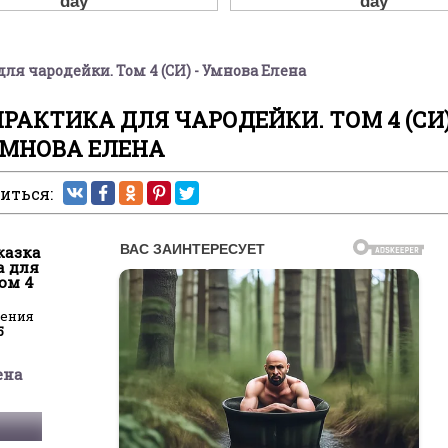
ля чародейки. Том 4 (СИ) - Умнова Елена
АКТИКА ДЛЯ ЧАРОДЕЙКИ. ТОМ 4 (СИ)
МНОВА ЕЛЕНА
иться:
казка
а для
ом 4
ления
5
ена