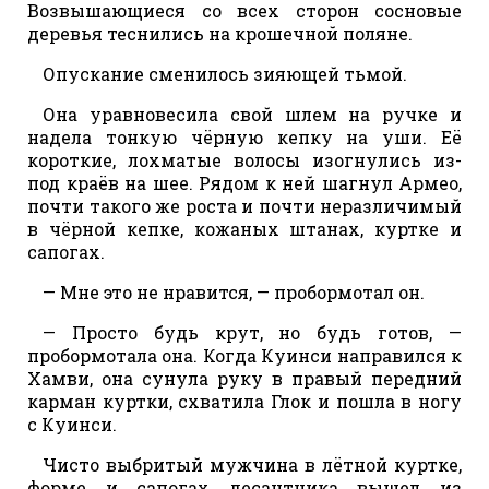
Возвышающиеся со всех сторон сосновые
деревья теснились на крошечной поляне.
Опускание сменилось зияющей тьмой.
Она уравновесила свой шлем на ручке и
надела тонкую чёрную кепку на уши. Её
короткие, лохматые волосы изогнулись из-
под краёв на шее. Рядом к ней шагнул Армео,
почти такого же роста и почти неразличимый
в чёрной кепке, кожаных штанах, куртке и
сапогах.
— Мне это не нравится, — пробормотал он.
— Просто будь крут, но будь готов, —
пробормотала она. Когда Куинси направился к
Хамви, она сунула руку в правый передний
карман куртки, схватила Глок и пошла в ногу
с Куинси.
Чисто выбритый мужчина в лётной куртке,
форме и сапогах десантника вышел из