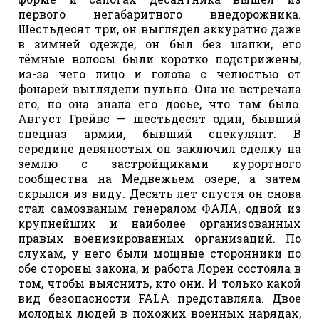
первого негабаритного внедорожника.
Шестьдесят три, он выглядел аккуратно даже
в зимней одежде, он был без шапки, его
тёмные волосы были коротко подстрижены,
из-за чего лицо и голова с челюстью от
фонарей выглядели пульно. Она не встречала
его, но она знала его досье, что там было.
Август Грейвс — шестьдесят один, бывший
спецназ армии, бывший спекулянт. В
середине девяностых он заключил сделку на
землю с застройщиками курортного
сообщества на Медвежьем озере, а затем
скрылся из виду. Десять лет спустя он снова
стал самозваным генералом ФАЛА, одной из
крупнейших и наиболее организованных
правых военизированных организаций. По
слухам, у него были мощные сторонники по
обе стороны закона, и работа Лорен состояла в
том, чтобы выяснить, кто они. И только какой
вид безопасности FALA представляла. Двое
молодых людей в похожих военных нарядах,