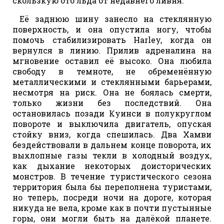
скользкую ото льда от недавнего ливня.
Её заднюю шину занесло на стеклянную
поверхность, и она опустила ногу, чтобы
помочь стабилизировать Harley, когда он
вернулся в линию. Прилив адреналина на
мгновение оставил её высоко. Она любила
свободу в темноте, не обременённую
металлическими и стеклянными барьерами,
несмотря на риск. Она не боялась смерти,
только жизни без последствий. Она
остановилась позади Куинси в полукруглом
повороте и выключила двигатель, опуская
стойку вниз, когда спешилась. Два Хамви
бездействовали в дальнем конце поворота, их
выхлопные газы текли в холодный воздух,
как дыхание некоторых доисторических
монстров. В течение туристического сезона
территория была бы переполнена туристами,
но теперь, посреди ночи на дороге, которая
никуда не вела, кроме как в почти пустынные
горы, они могли быть на далёкой планете.