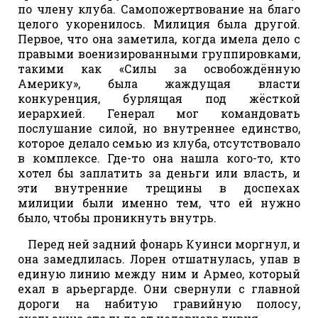
по члену клуба. Самопожертвование на благо
целого укоренилось. Милиция была другой.
Первое, что она заметила, когда имела дело с
правыми военизированными группировками,
такими как «Силы за освобождённую
Америку», была жаждущая власти
конкуренция, бурлящая под жёсткой
иерархией. Генерал мог командовать
послушание силой, но внутреннее единство,
которое делало семью из клуба, отсутствовало
в комплексе. Где-то она нашла кого-то, кто
хотел бы заплатить за деньги или власть, и
эти внутренние трещины в доспехах
милиции были именно тем, что ей нужно
было, чтобы проникнуть внутрь.
Перед ней задний фонарь Куинси моргнул, и
она замедлилась. Лорен отшатнулась, упав в
единую линию между ним и Армео, который
ехал в арьергарде. Они свернули с главной
дороги на набитую гравийную полосу,