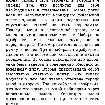
входа. Забрали мой чемодан, в который я
сложил все, что посчитал для себя
необходимым в путешествие. Потом долго
вели по запутанным коридорам подземной
части здания. По моим подсчетам мы
спустились этажей на пять под землю.
Подведя меня к невзрачной двери, мои
молчаливые провожатые исчезли. Набираясь
храбрости, я еще несколько секунд постоял
перед дверью. Потом решительно взялся за
ручку и вошел. Зря я набирался храбрости…
Дверь вела в небольшой, совершенно пустой
коридорчик. По бокам находилось две двери,
одна была заперта и совершенно обычной по
внешнему виду. Вторая представляла собой
массивную стальную плиту. Как только
подошел к ней, она плавно отъехала передо
мной в сторону. Только сейчас я сообразил,
что все это время за мной наблюдали через
спрятанные камеры. Очевидно, меня
просветили насквозь, прежде чем впустить
внутрь.