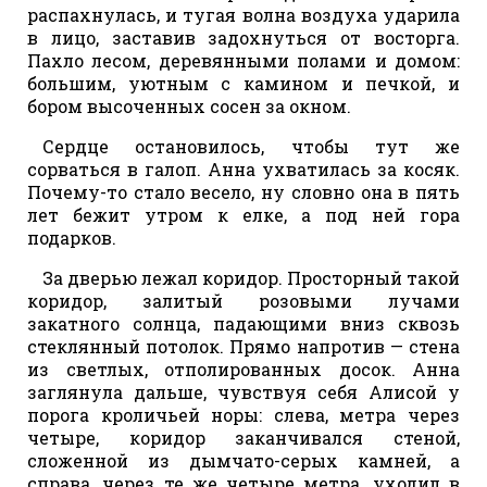
распахнулась, и тугая волна воздуха ударила
в лицо, заставив задохнуться от восторга.
Пахло лесом, деревянными полами и домом:
большим, уютным с камином и печкой, и
бором высоченных сосен за окном.
Сердце остановилось, чтобы тут же
сорваться в галоп. Анна ухватилась за косяк.
Почему-то стало весело, ну словно она в пять
лет бежит утром к елке, а под ней гора
подарков.
За дверью лежал коридор. Просторный такой
коридор, залитый розовыми лучами
закатного солнца, падающими вниз сквозь
стеклянный потолок. Прямо напротив — стена
из светлых, отполированных досок. Анна
заглянула дальше, чувствуя себя Алисой у
порога кроличьей норы: слева, метра через
четыре, коридор заканчивался стеной,
сложенной из дымчато-серых камней, а
справа, через те же четыре метра, уходил в