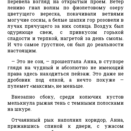
перевела взгляд на открытый проем. Ветер
лениво гнал волны по фиолетовому озеру
цветущего вереска, покачивали ветвями
могучие сосны, а белые шапки гор розовели в
лучах прячущего за них солнца. Воздух был
одуряюще свеж, с привкусом горькой
сладости и терпкой, нагретой за день смолы.
И что самое грустное, он был до реальности
настоящим.
— Это не сон, — прошептала Анна, в ступоре
глядя на чудный и абсолютно не имеющий
права здесь находиться пейзаж. Это даже не
дробовик под елкой, а нечто похуже —
пулемет «максим», не меньше.
Внезапно сбоку, среди колючих кустов
мелькнула рыжая тень с темными полосками
на шкуре.
Отчаянный рык наполнил коридор, Анна,
прижавшись спиной к двери, с ужасом