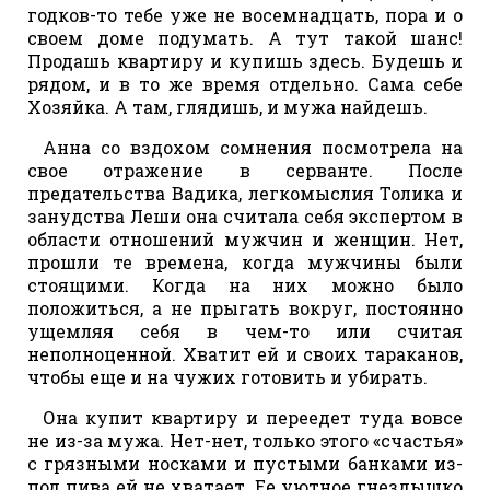
годков-то тебе уже не восемнадцать, пора и о
своем доме подумать. А тут такой шанс!
Продашь квартиру и купишь здесь. Будешь и
рядом, и в то же время отдельно. Сама себе
Хозяйка. А там, глядишь, и мужа найдешь.
Анна со вздохом сомнения посмотрела на
свое отражение в серванте. После
предательства Вадика, легкомыслия Толика и
занудства Леши она считала себя экспертом в
области отношений мужчин и женщин. Нет,
прошли те времена, когда мужчины были
стоящими. Когда на них можно было
положиться, а не прыгать вокруг, постоянно
ущемляя себя в чем-то или считая
неполноценной. Хватит ей и своих тараканов,
чтобы еще и на чужих готовить и убирать.
Она купит квартиру и переедет туда вовсе
не из-за мужа. Нет-нет, только этого «счастья»
с грязными носками и пустыми банками из-
под пива ей не хватает. Ее уютное гнездышко