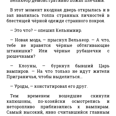
Вельхеор демонстративно пожал плечами.
В этот момент входная дверь открылась и в
зал ввалилась толпа странных личностей в
блестящей чёрной одежде странного покроя.
— Это что? — опешил Кельнмиир.
— Новая мода, — прыснул Вельхеор. — А что,
тебе не нравятся чёрные обтягивающие
штанишки? Или чёрные рубашечки с
рюшечками?
— Клоуны, — буркнул бывший Царь
вампиров. — На что только не идут жители
Приграничья, чтобы выделиться…
— Уроды, — констатировал его друг.
Тем временем вошедшие скинули
капюшоны, по-хозяйски осмотрелись и
неторопливо приблизились к вампирам.
Самый высокий, явно считавшийся главным