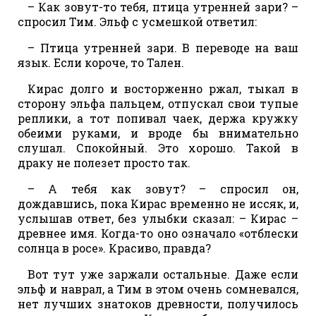
– Как зовут-то тебя, птица утренней зари? –
спросил Тим. Эльф с усмешкой ответил:
– Птица утренней зари. В переводе на ваш
язык. Если короче, то Тален.
Кирас долго и восторженно ржал, тыкал в
сторону эльфа пальцем, отпускал свои тупые
реплики, а тот попивал чаек, держа кружку
обеими руками, и вроде бы внимательно
слушал. Спокойный. Это хорошо. Такой в
драку не полезет просто так.
– А тебя как зовут? – спросил он,
дождавшись, пока Кирас временно не иссяк, и,
услышав ответ, без улыбки сказал: – Кирас –
древнее имя. Когда-то оно означало «отблески
солнца в росе». Красиво, правда?
Вот тут уже заржали остальные. Даже если
эльф и наврал, а Тим в этом очень сомневался,
нет лучших знатоков древности, получилось