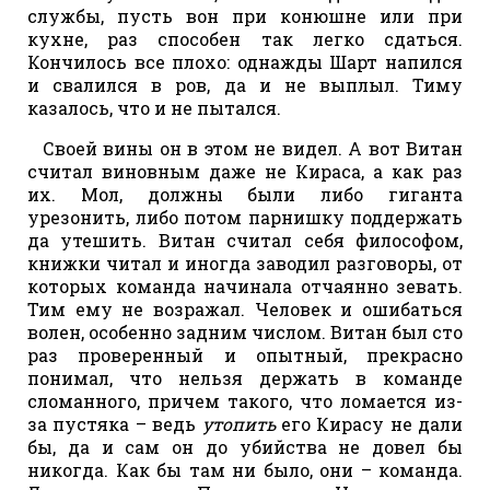
службы, пусть вон при конюшне или при
кухне, раз способен так легко сдаться.
Кончилось все плохо: однажды Шарт напился
и свалился в ров, да и не выплыл. Тиму
казалось, что и не пытался.
Своей вины он в этом не видел. А вот Витан
считал виновным даже не Кираса, а как раз
их. Мол, должны были либо гиганта
урезонить, либо потом парнишку поддержать
да утешить. Витан считал себя философом,
книжки читал и иногда заводил разговоры, от
которых команда начинала отчаянно зевать.
Тим ему не возражал. Человек и ошибаться
волен, особенно задним числом. Витан был сто
раз проверенный и опытный, прекрасно
понимал, что нельзя держать в команде
сломанного, причем такого, что ломается из-
за пустяка – ведь
утопить
его Кирасу не дали
бы, да и сам он до убийства не довел бы
никогда. Как бы там ни было, они – команда.