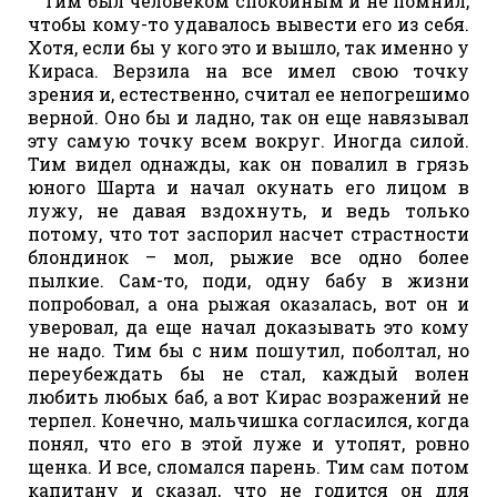
Тим был человеком спокойным и не помнил,
чтобы кому-то удавалось вывести его из себя.
Хотя, если бы у кого это и вышло, так именно у
Кираса. Верзила на все имел свою точку
зрения и, естественно, считал ее непогрешимо
верной. Оно бы и ладно, так он еще навязывал
эту самую точку всем вокруг. Иногда силой.
Тим видел однажды, как он повалил в грязь
юного Шарта и начал окунать его лицом в
лужу, не давая вздохнуть, и ведь только
потому, что тот заспорил насчет страстности
блондинок – мол, рыжие все одно более
пылкие. Сам-то, поди, одну бабу в жизни
попробовал, а она рыжая оказалась, вот он и
уверовал, да еще начал доказывать это кому
не надо. Тим бы с ним пошутил, поболтал, но
переубеждать бы не стал, каждый волен
любить любых баб, а вот Кирас возражений не
терпел. Конечно, мальчишка согласился, когда
понял, что его в этой луже и утопят, ровно
щенка. И все, сломался парень. Тим сам потом
капитану и сказал, что не годится он для