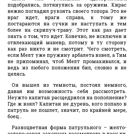
подобрались, потянулись за оружием. Кирас
нежно погладил рукоять своего топора. Это не
враг идет, враги справа, к тому же
постараются на сучки не наступать и тем
более на скрипуч-траву. Этот как раз дает
знать о том, что идет. Конечно, не исключен и
отвлекающий маневр, потому в ту сторону
как раз никто и не смотрит. Чего смотреть,
если Мелт уже пружину арбалета взвел, а Тим
не припоминал, чтоб Мелт промахивался, и
ведь из любого положения бил, словно и не
целясь.
Он вышел из темноты, постоял немного,
давая им возможность себя рассмотреть.
Неужто капитан расщедрился на пополнение?
Где ж взял? Капитан не дурень, кого попало в
патруль не пошлет, значит, по крайней мере,
боец…
Разноцветная форма патрульного – желто-
зелено-серая, захочешь рассмотреть в лесу ли,