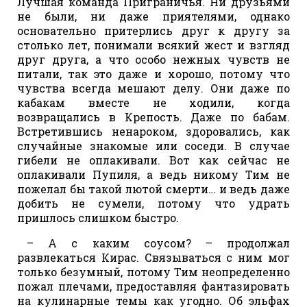
Лучшая команда Приграничья. Ни друзьями
не были, ни даже приятелями, однако
основательно притерлись друг к другу за
столько лет, понимали всякий жест и взгляд
друг друга, а что особо нежных чувств не
питали, так это даже и хорошо, потому что
чувства всегда мешают делу. Они даже по
кабакам вместе не ходили, когда
возвращались в Крепость. Даже по бабам.
Встретившись ненароком, здоровались, как
случайные знакомые или соседи. В случае
гибели не оплакивали. Вот как сейчас не
оплакивали Пупиля, а ведь никому Тим не
пожелал бы такой лютой смерти… и ведь даже
добить не сумели, потому что удрать
пришлось слишком быстро.
– А с каким соусом? – продолжал
развлекаться Кирас. Связываться с ним мог
только безумный, потому Тим неопределенно
пожал плечами, предоставляя фантазировать
на кулинарные темы как угодно. Об эльфах