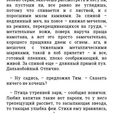
на пустоши ли, все равно не углядишь,
потому что сливается и с листвой, и с
поросшими мхом камнями. За спиной –
недлинный меч, на поясе – кинжал-мечелом,
на ремнях, перекрещивающихся на груди, –
метательные ножи, поверх наруча праща
намотана, а вот это просто замечательно,
хорошего пращника днем с огнем… ага, и
мешочек с тяжелыми металлическими
шариками, такой в лоб прилетит – и все,
готовый пленник, плохо соображающий, но
живой. За спиной еще – длинный прямой лук.
Дальнобойный. Отлично.
– Ну садись, – предложил Тим. – Сказать
ничего не хочешь?
– Птица утренней зари, – сообщил новичок.
Любил капитан такие вот пароли, то у него
трепещущий рассвет, то засыпающая звезда,
то тающая улыбка феи. Стихи ему нравились,