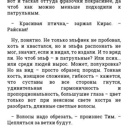
вот и таскал оттуда фразочки покрасивее, да
чтоб как можно меньше подходили к
патрульным.
– Красивая птичка,– заржал Кирас. –
Райская!
Ну, понятно. Не только эльфиек не пробовал,
хоть и хвастался, но и эльфа распознать не
мог, значит, если и видал, то издали. И то вряд
ли. Но чтоб эльф – в патрульные? Или псих…
или среди людей вырос. Может, полукровка?
Но на вид – просто образец породы. Тонкая
кость, изящное сложение, гибкость – кажется,
что суставы во все стороны гнутся,
удивительная гармоничность и
пропорциональность, большушие глаза – цвет
только вот при неясном свете костра не
разобрать, длинные светлые волосы.
– Волосы надо обрезать, – произнес Тим. –
Цепляться за ветки будут.