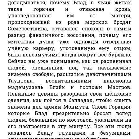
догадываться, почему Блад, в чьих жилах
текла горячая и отважная кровь,
унаследованная им от матери,
происходившей из рода морских бродяг
Сомерсетшира, оставался спокоен в самый
разгар фанатичного восстания, почему его
мятежная душа, уже однажды отвергшая
учёную карьеру, уготованную ему отцом,
была невозмутима, когда вокруг все бурлило.
Сейчас вы уже понимаете, как он расценивал
людей, спешивших под так называемые
знамёна свободы, расшитые девственницами
Таунтона, воспитанницами пансионов
мадемуазель Блэйк и госпожи Масгров.
Невинные девицы разорвали свои шёлковые
одеяния, как поётся в балладах, чтобы сшить
знамёна для армии Монмута. Слова Горация,
которые Блад презрительно бросал вслед
людям, бежавшим по мостовой, указывали на
его настроение в эту минуту. Все эти люди
казались Бладу глупцами и безумцами,