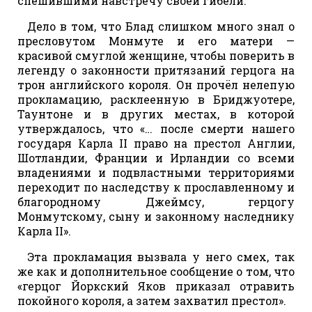
спешившими навстречу своей гибели.
Дело в том, что Блад слишком много знал о
пресловутом Монмуте и его матери —
красивой смуглой женщине, чтобы поверить в
легенду о законности притязаний герцога на
трон английского короля. Он прочёл нелепую
прокламацию, расклеенную в Бриджуотере,
Таунтоне и в других местах, в которой
утверждалось, что «… после смерти нашего
государя Карла II право на престол Англии,
Шотландии, Франции и Ирландии со всеми
владениями и подвластными территориями
переходит по наследству к прославленному и
благородному Джеймсу, герцогу
Монмутскому, сыну и законному наследнику
Карла II».
Эта прокламация вызвала у него смех, так
же как и дополнительное сообщение о том, что
«герцог Йоркский Яков приказал отравить
покойного короля, а затем захватил престол».