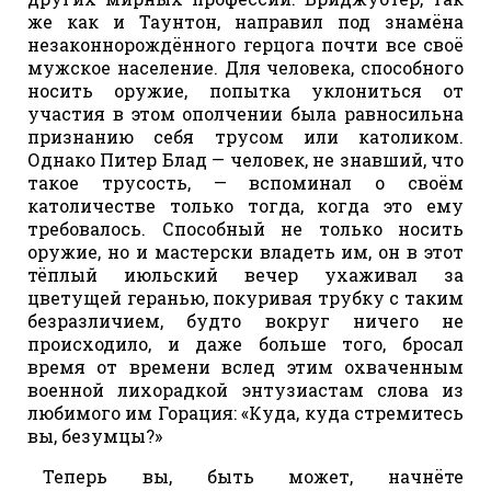
же как и Таунтон, направил под знамёна
незаконнорождённого герцога почти все своё
мужское население. Для человека, способного
носить оружие, попытка уклониться от
участия в этом ополчении была равносильна
признанию себя трусом или католиком.
Однако Питер Блад — человек, не знавший, что
такое трусость, — вспоминал о своём
католичестве только тогда, когда это ему
требовалось. Способный не только носить
оружие, но и мастерски владеть им, он в этот
тёплый июльский вечер ухаживал за
цветущей геранью, покуривая трубку с таким
безразличием, будто вокруг ничего не
происходило, и даже больше того, бросал
время от времени вслед этим охваченным
военной лихорадкой энтузиастам слова из
любимого им Горация: «Куда, куда стремитесь
вы, безумцы?»
Теперь вы, быть может, начнёте