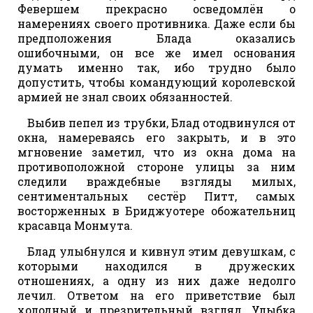
Февершем прекрасно осведомлён о
намерениях своего противника. Даже если бы
предположения Блада оказались
ошибочными, он все же имел основания
думать именно так, ибо трудно было
допустить, чтобы командующий королевской
армией не знал своих обязанностей.
Выбив пепел из трубки, Блад отодвинулся от
окна, намереваясь его закрыть, и в это
мгновение заметил, что из окна дома на
противоположной стороне улицы за ним
следили враждебные взгляды милых,
сентиментальных сестёр Питт, самых
восторженных в Бриджуотере обожательниц
красавца Монмута.
Блад улыбнулся и кивнул этим девушкам, с
которыми находился в дружеских
отношениях, а одну из них даже недолго
лечил. Ответом на его приветствие был
холодный и презрительный взгляд. Улыбка