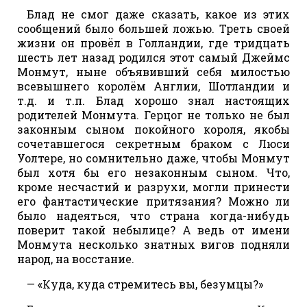
Блад не смог даже сказать, какое из этих
сообщений было большей ложью. Треть своей
жизни он провёл в Голландии, где тридцать
шесть лет назад родился этот самый Джеймс
Монмут, ныне объявивший себя милостью
всевышнего королём Англии, Шотландии и
т.д. и т.п. Блад хорошо знал настоящих
родителей Монмута. Герцог не только не был
законным сыном покойного короля, якобы
сочетавшегося секретным браком с Люси
Уолтере, но сомнительно даже, чтобы Монмут
был хотя бы его незаконным сыном. Что,
кроме несчастий и разрухи, могли принести
его фантастические притязания? Можно ли
было надеяться, что страна когда-нибудь
поверит такой небылице? А ведь от имени
Монмута несколько знатных вигов подняли
народ, на восстание.
— «Куда, куда стремитесь вы, безумцы?»