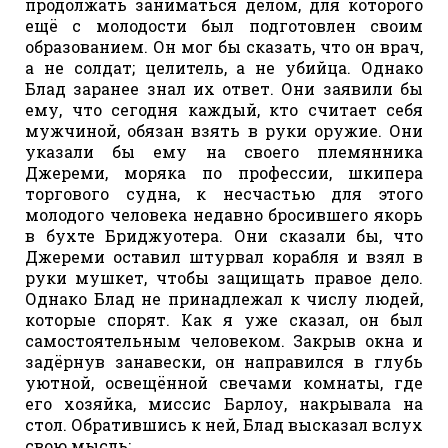
продолжать заниматься делом, для которого
ещё с молодости был подготовлен своим
образованием. Он мог бы сказать, что он врач,
а не солдат; целитель, а не убийца. Однако
Блад заранее знал их ответ. Они заявили бы
ему, что сегодня каждый, кто считает себя
мужчиной, обязан взять в руки оружие. Они
указали бы ему на своего племянника
Джереми, моряка по профессии, шкипера
торгового судна, к несчастью для этого
молодого человека недавно бросившего якорь
в бухте Бриджуотера. Они сказали бы, что
Джереми оставил штурвал корабля и взял в
руки мушкет, чтобы защищать правое дело.
Однако Блад не принадлежал к числу людей,
которые спорят. Как я уже сказал, он был
самостоятельным человеком. Закрыв окна и
задёрнув занавески, он направился в глубь
уютной, освещённой свечами комнаты, где
его хозяйка, миссис Барлоу, накрывала на
стол. Обратившись к ней, Блад высказал вслух
свою мысль: