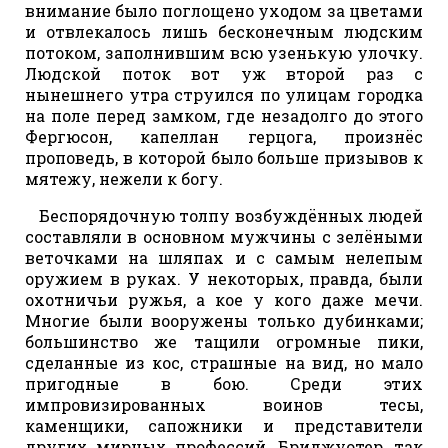
внимание было поглощено уходом за цветами
и отвлекалось лишь бесконечным людским
потоком, заполнившим всю узенькую улочку.
Людской поток вот уж второй раз с
нынешнего утра струился по улицам городка
на поле перед замком, где незадолго до этого
Фергюсон, капеллан герцога, произнёс
проповедь, в которой было больше призывов к
мятежу, нежели к богу.
Беспорядочную толпу возбуждённых людей
составляли в основном мужчины с зелёными
веточками на шляпах и с самым нелепым
оружием в руках. У некоторых, правда, были
охотничьи ружья, а кое у кого даже мечи.
Многие были вооружены только дубинками;
большинство же тащили огромные пики,
сделанные из кос, страшные на вид, но мало
пригодные в бою. Среди этих
импровизированных воинов тесы,
каменщики, сапожники и представители
других мирных профессий. Бриджуотер, так