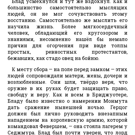
Блад усмехнулся и тут же вздохнул. Как и
большинство самостоятельно мыслящих
людей, он не мог сочувствовать этому
восстанию. Самостоятельно же мыслить его
научила жизнь. Более мягкосердечный
человек, обладающий его кругозором и
знаниями, несомненно нашёл бы немало
причин для огорчения при виде толпы
простых, ревностных протестантов,
бежавших, как стадо овец на бойню.
К месту сбора — на поле перед замком — этих
людей сопровождали матери, жены, дочери и
возлюбленные. Они шли, твёрдо веря, что
оружие в их руках будет защищать право,
свободу и веру. Как и всем в Бриджуотере,
Бладу было известно о намерении Монмута
дать сражение нынешней ночью. Герцог
должен был лично руководить внезапным
нападением на королевскую армию, которой
командовал Февершем, — она стояла лагерем у
Седжмура. Блад был почти уверен, что лорд