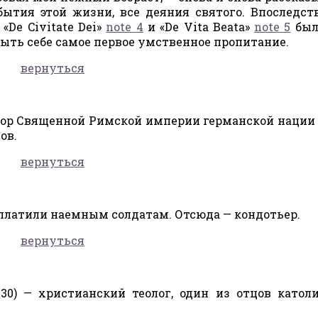
бытия этой жизни, все деяния святого. Впоследст
«De Civitate Dei»
note 4
и «De Vita Beata»
note 5
был
быть себе самое первое умственное пропитание.
вернуться
атор Священной Римской империи германской нации 
ов.
вернуться
у платили наемным солдатам. Отсюда — кондотьер.
вернуться
30) — христианский теолог, один из отцов катол