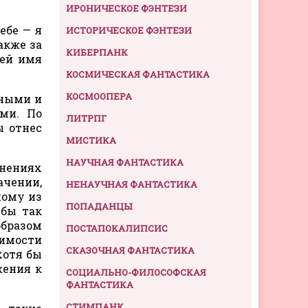
ИРОНИЧЕСКОЕ ФЭНТЕЗИ
ебе — я
ИСТОРИЧЕСКОЕ ФЭНТЕЗИ
акже за
КИБЕРПАНК
 ей имя
КОСМИЧЕСКАЯ ФАНТАСТИКА
КОСМООПЕРА
жными и
ми. По
ЛИТРПГ
ы отнес
МИСТИКА
НАУЧНАЯ ФАНТАСТИКА
инениях
ачении,
НЕНАУЧНАЯ ФАНТАСТИКА
ному из
ПОПАДАНЦЫ
 бы так
образом
ПОСТАПОКАЛИПСИС
димости
СКАЗОЧНАЯ ФАНТАСТИКА
хотя бы
жения к
СОЦИАЛЬНО-ФИЛОСОФСКАЯ
ФАНТАСТИКА
СТИМПАНК