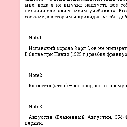
мне, пока я не выучил наизусть все со
писания сделались моим учебником. Его 
сосками, к которым я припадал, чтобы до
Note1
Испанский король Карл I, он же импер
В битве при Павии (1525 г.) разбил француз
Note2
Кондотта (итал.) — договор, по котором
Note3
Августин (Блаженный Августин, 354-4
церкви.