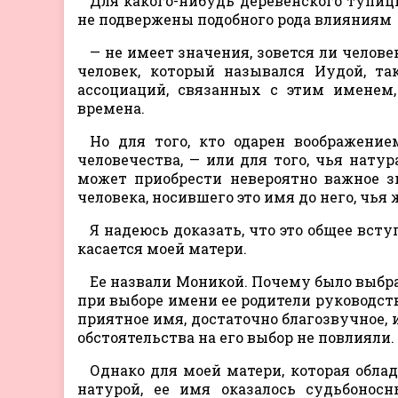
Для какого-нибудь деревенского тупиц
не подвержены подобного рода влияниям
— не имеет значения, зовется ли челов
человек, который назывался Иудой, та
ассоциаций, связанных с этим именем,
времена.
Но для того, кто одарен воображен
человечества, — или для того, чья натур
может приобрести невероятно важное з
человека, носившего это имя до него, чь
Я надеюсь доказать, что это общее вст
касается моей матери.
Ее назвали Моникой. Почему было выбран
при выборе имени ее родители руководст
приятное имя, достаточно благозвучное, и
обстоятельства на его выбор не повлияли.
Однако для моей матери, которая обла
натурой, ее имя оказалось судьбоно