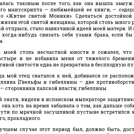
талась таковым после того, как она вышла замуж
ого манускрипта — любимейшей ее книги, — соде
о «Житие святой Моники». Сделаться достойной
 жизни этой святой женщины, которой столь много 
й отпрыск, стало навязчивой идеей моей матери. И 
когда-нибудь связать себя узами брака, если бы
а.
 моей столь несчастной юности я сожалел, что
стыре и не избавила меня от тяжелого бремени
стивой святости едва не превратила в бесплодную п
да мой отец сватался к ней, добивался се располож
беллина [Гвельфы и гибеллины — две противоборс
ы — сторонники папской власти; гибеллины
й знати, видели в испанском императоре защитник
] она хоть на время забывала о том, как дальше соб
 пути по мрачной засушливой пустыне встретился 
го, прохладного.
учшем случае этот период был, должно быть, дос