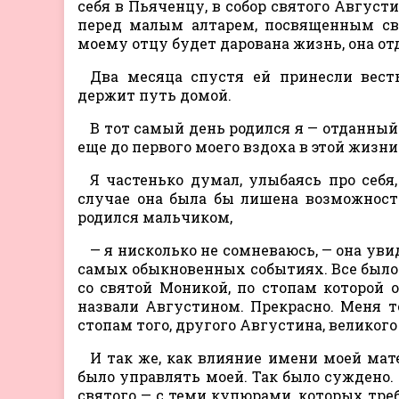
себя в Пьяченцу, в собор святого Август
перед малым алтарем, посвященным свя
моему отцу будет дарована жизнь, она отд
Два месяца спустя ей принесли весть
держит путь домой.
В тот самый день родился я — отданны
еще до первого моего вздоха в этой жизни
Я частенько думал, улыбаясь про себя
случае она была бы лишена возможност
родился мальчиком,
— я нисколько не сомневаюсь, — она уви
самых обыкновенных событиях. Все было т
со святой Моникой, по стопам которой о
назвали Августином. Прекрасно. Меня т
стопам того, другого Августина, великого
И так же, как влияние имени моей мат
было управлять моей. Так было суждено. 
святого — с теми купюрами, которых треб