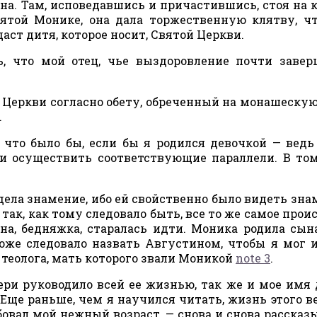
ина. Там, исповедавшись и причастившись, стоя на 
той Монике, она дала торжественную клятву, чт
аст дитя, которое носит, Святой Церкви.
, что мой отец, чье выздоровление почти завер
й Церкви согласно обету, обреченный на монашеску
.
, что было бы, если бы я родился девочкой — ведь
и осуществить соответствующие параллели. В том
дела знамение, ибо ей свойственно было видеть зна
ак, как тому следовало быть, все то же самое прои
на, бедняжка, старалась идти. Моника родила сына
оже следовало назвать Августином, чтобы я мог 
 теолога, мать которого звали Моникой
note 3
.
ери руководило всей ее жизнью, так же и мое имя
Еще раньше, чем я научился читать, жизнь этого в
овал мой нежный возраст, — снова и снова рассказ