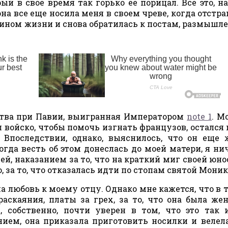
ый в свое время так горько ее порицал. Все это, на
она все еще носила меня в своем чреве, когда отстра
ином жизни и снова обратилась к постам, размышл
 битва при Павии, выигранная Императором
note 1
. М
л войско, чтобы помочь изгнать французов, остался 
 Впоследствии, однако, выяснилось, что он еще 
огда весть об этом донеслась до моей матери, я ни
ей, наказанием за то, что на краткий миг своей юно
, за то, что отказалась идти по стопам святой Моник
ла любовь к моему отцу. Однако мне кажется, что в т
раскаяния, платы за грех, за то, что она была же
, собственно, почти уверен в том, что это так 
ием, она приказала приготовить носилки и велел