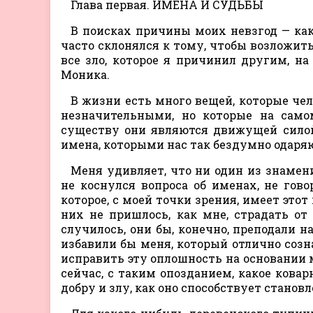
Глава первая. ИМЕНА И СУДЬБЫ
В поисках причины моих невзгод — как 
часто склонялся к тому, чтобы возложить
все зло, которое я причинил другим, на
Моника.
В жизни есть много вещей, которые ч
незначительными, но которые на сам
существу они являются движущей силой
имена, которыми нас так бездумно одаря
Меня удивляет, что ни один из знаме
не коснулся вопроса об именах, не гово
которое, с моей точки зрения, имеет этот
них не пришлось, как мне, страдать от
случилось, они бы, конечно, преподали н
избавили бы меня, который отлично созн
исправить эту оплошность на основании 
сейчас, с таким опозданием, какое кова
добру и злу, как оно способствует станов