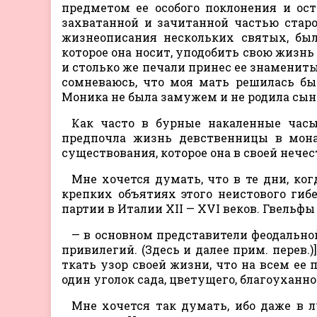
предметом ее особого поклонения и ос
захватанной и зачитанной частью стар
жизнеописания нескольких святых, был
которое она носит, уподобить свою жизнь
и столько же печали принес ее знамениты
сомневаюсь, что моя мать решилась бы 
Моника не была замужем и не родила сын
Как часто в бурные накаленные часы
предпочла жизнь девственницы в мона
существования, которое она в своей нече
Мне хочется думать, что в те дни, ког
крепких объятиях этого неистового ги
партии в Италии XII — XVI веков. Гвельф
— в основном представители феодально
привилегий. (Здесь и далее прим. перев.)
ткать узор своей жизни, что на всем ее
один уголок сада, цветущего, благоуханно
Мне хочется так думать, ибо даже в л