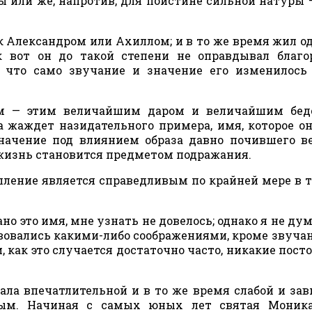
ы или же, напротив, для поистине сильной натуры 
ек Александром или Ахиллом; и в то же время жил 
к вот он до такой степени не оправдывал благ
 что само звучание и значение его изменилось
ием — этим величайшим даром и величайшим бед
а жаждет назидательного примера, имя, которое он
начение под влиянием образа давно почившего в
я жизнь становится предметом подражания.
упление является справедливым по крайней мере в т
о это имя, мне узнать не довелось; однако я не дум
вовались какими-либо соображениями, кроме звучан
, как это случается достаточно часто, никакие пост
дала впечатлительной и в то же время слабой и за
сным. Начиная с самых юных лет святая Моника