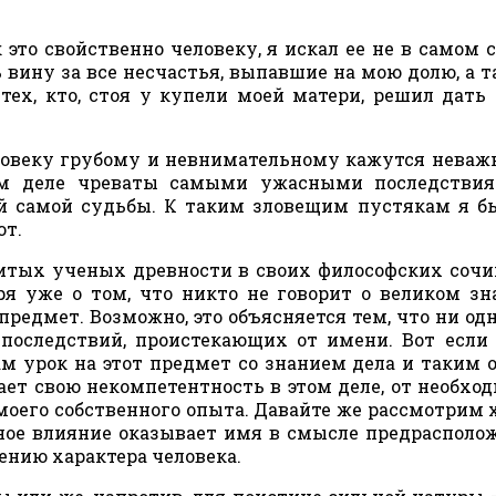
это свойственно человеку, я искал ее не в самом с
 вину за все несчастья, выпавшие на мою долю, а т
 тех, кто, стоя у купели моей матери, решил дать
еловеку грубому и невнимательному кажутся нева
ом деле чреваты самыми ужасными последствия
 самой судьбы. К таким зловещим пустякам я б
ют.
нитых ученых древности в своих философских соч
ря уже о том, что никто не говорит о великом зн
 предмет. Возможно, это объясняется тем, что ни од
 последствий, проистекающих от имени. Вот если
ам урок на этот предмет со знанием дела и таким 
ает свою некомпетентность в этом деле, от необхо
моего собственного опыта. Давайте же рассмотрим 
рное влияние оказывает имя в смысле предрасполо
лению характера человека.