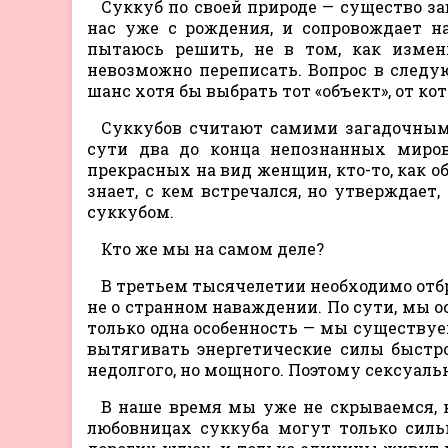
Суккуб по своей природе — существо за
нас уже с рождения, и сопровождает н
пытаюсь решить, не в том, как измен
невозможно переписать. Вопрос в следую
шанс хотя бы выбрать тот «объект», от ко
Суккубов считают самими загадочны
сути два до конца непознанных миров:
прекрасных на вид женщин, кто-то, как о
знает, с кем встречался, но утверждает
суккубом.
Кто же мы на самом деле?
В третьем тысячелетии необходимо отбро
не о странном наваждении. По сути, мы о
только одна особенность — мы существуе
вытягивать энергетические силы быстр
недолгого, но мощного. Поэтому сексуаль
В наше время мы уже не скрываемся, к
любовницах суккуба могут только силь