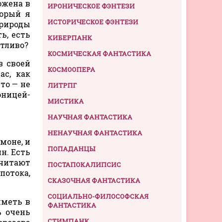
ожена в
ИРОНИЧЕСКОЕ ФЭНТЕЗИ
торый я
ИСТОРИЧЕСКОЕ ФЭНТЕЗИ
природы
ь, есть
КИБЕРПАНК
стливо?
КОСМИЧЕСКАЯ ФАНТАСТИКА
 своей
КОСМООПЕРА
ас, как
то — не
ЛИТРПГ
оницей-
МИСТИКА
НАУЧНАЯ ФАНТАСТИКА
НЕНАУЧНАЯ ФАНТАСТИКА
моне, и
ПОПАДАНЦЫ
н. Есть
очитают
ПОСТАПОКАЛИПСИС
потока,
СКАЗОЧНАЯ ФАНТАСТИКА
СОЦИАЛЬНО-ФИЛОСОФСКАЯ
иметь в
ФАНТАСТИКА
ь очень
СТИМПАНК