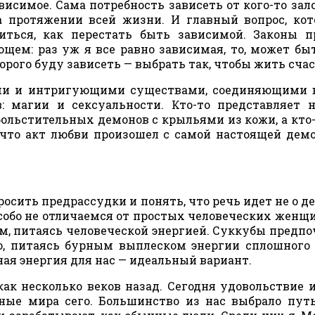
висимое. Сама потребность зависеть от кого-то зал
а протяжении всей жизни. И главный вопрос, ко
иться, как перестать быть зависимой. Законы 
щем: раз уж я все равно зависимая, то, может быт
торого буду зависеть — выбрать так, чтобы жить сча
ми и интригующими существами, соединяющими в
 магии и сексуальности. Кто-то представляет н
больстительных демонов с крыльями из кожи, а кто-
, что акт любви произошел с самой настоящей дем
сить предрассудки и понять, что речь идет не о де
собо не отличаемся от простых человеческих женщи
м, питаясь человеческой энергией. Суккубы предп
о, питаясь бурным выплеском энергии сплошного 
ная энергия для нас — идеальный вариант.
ак несколько веков назад. Сегодня удовольствие 
ные мира сего. Большинство из нас выбрало пут