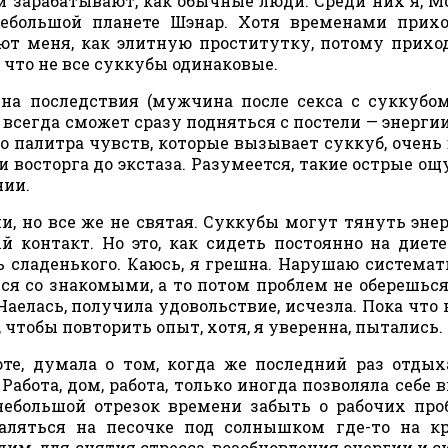
 зарабатывают, как обычные люди. Среди них я, М
небольшой планете Шэнар. Хотя временами прих
ют меня, как элитную проститутку, потому прихо
 что не все суккубы одинаковые.
 на последствия (мужчина после секса с суккубо
всегда сможет сразу подняться с постели — энерги
то палитра чувств, которые вызывает суккуб, очень 
 восторга до экстаза. Разумеется, такие острые о
нии.
и, но все же не святая. Суккубы могут тянуть эне
 контакт. Но это, как сидеть постоянно на диете
ь сладенького. Каюсь, я грешна. Нарушаю системат
ся со знакомыми, а то потом проблем не оберешься
аелась, получила удовольствие, исчезла. Пока что
 чтобы повторить опыт, хотя, я уверенна, пытались.
оте, думала о том, когда же последний раз отдых
Работа, дом, работа, только иногда позволяла себе 
 небольшой отрезок времени забыть о рабочих про
аляться на песочке под солнышком где-то на к
им, для снятия стресса, возобновления энергии и си