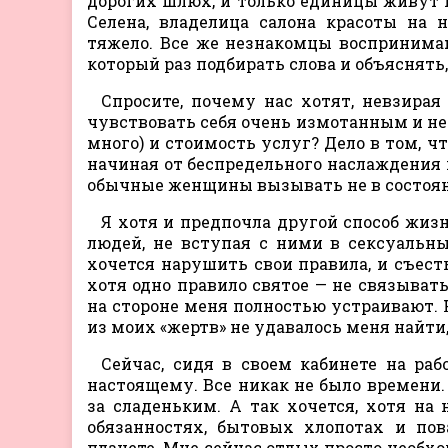
дорогих шлюх, и только единицы живут и
Селена, владелица салона красоты на 
тяжело. Все же незнакомцы воспринима
который раз подбирать слова и объяснять,
Спросите, почему нас хотят, невзирая
чувствовать себя очень измотанным и не 
много) и стоимость услуг? Дело в том, ч
начиная от беспредельного наслаждения и
обычные женщины вызывать не в состоя
Я хотя и предпочла другой способ жизн
людей, не вступая с ними в сексуальный
хочется нарушить свои правила, и съест
хотя одно правило святое — не связывать
на стороне меня полностью устраивают. Н
из моих «жертв» не удавалось меня найти,
Сейчас, сидя в своем кабинете на раб
настоящему. Все никак не было времени. 
за сладеньким. А так хочется, хотя на
обязанностях, бытовых хлопотах и пов
планете. Мне сейчас отдых просто необход