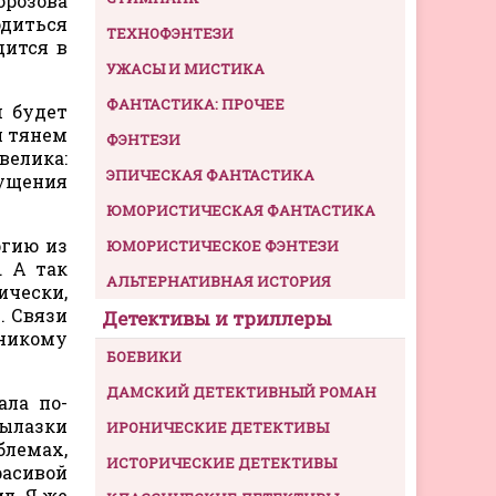
орозова
одиться
ТЕХНОФЭНТЕЗИ
дится в
УЖАСЫ И МИСТИКА
ФАНТАСТИКА: ПРОЧЕЕ
м будет
и тянем
ФЭНТЕЗИ
велика:
ЭПИЧЕСКАЯ ФАНТАСТИКА
щущения
ЮМОРИСТИЧЕСКАЯ ФАНТАСТИКА
ргию из
ЮМОРИСТИЧЕСКОЕ ФЭНТЕЗИ
. А так
АЛЬТЕРНАТИВНАЯ ИСТОРИЯ
ически,
. Связи
Детективы и триллеры
 никому
БОЕВИКИ
ДАМСКИЙ ДЕТЕКТИВНЫЙ РОМАН
ала по-
вылазки
ИРОНИЧЕСКИЕ ДЕТЕКТИВЫ
блемах,
ИСТОРИЧЕСКИЕ ДЕТЕКТИВЫ
расивой
л. Я же