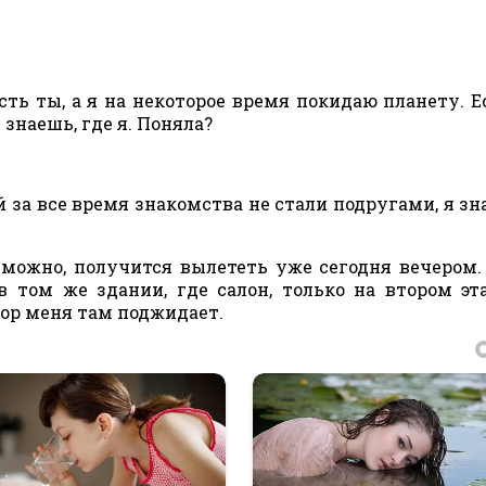
сть ты, а я на некоторое время покидаю планету. Е
 знаешь, где я. Поняла?
й за все время знакомства не стали подругами, я зна
зможно, получится вылететь уже сегодня вечером.
 том же здании, где салон, только на втором эт
гор меня там поджидает.