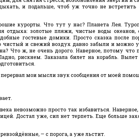
дыхать, и подальше, чтоб уж точно не встретить 
рошие курорты. Что тут у нас? Планета Лея. Туро
ля отдыха: золотые пляжи, чистые воды океанов,
удобные гостевые домики. Просто сказка после по
ро чистый и свежий воздух давно забыли и можно 
а? Что ж, не очень дорого. Наверное, потому что 
адно, рискнем. Заказала билет на корабль. Вылет
одготовиться.
 — перервал мои мысли звук сообщения от моей помо
вает.
овека невозможно просто так избавиться. Наверное,
ицей. Достал уже, сил нет терпеть. Еще больше зах
ревзойдённые, — с порога, а уже льстит.