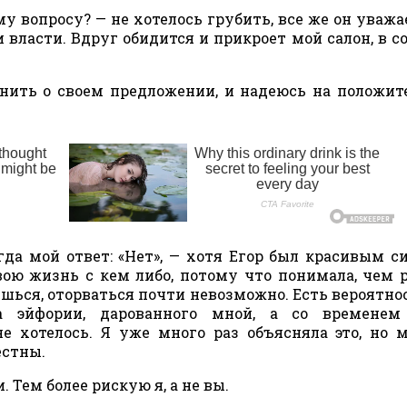
му вопросу? — не хотелось грубить, все же он уваж
и власти. Вдруг обидится и прикроет мой салон, в с
мнить о своем предложении, и надеюсь на положи
егда мой ответ: «Нет», — хотя Егор был красивым 
вою жизнь с кем либо, потому что понимала, чем 
ешься, оторваться почти невозможно. Есть вероятнос
 эйфории, дарованного мной, а со временем
е хотелось. Я уже много раз объясняла это, но 
естны.
 Тем более рискую я, а не вы.