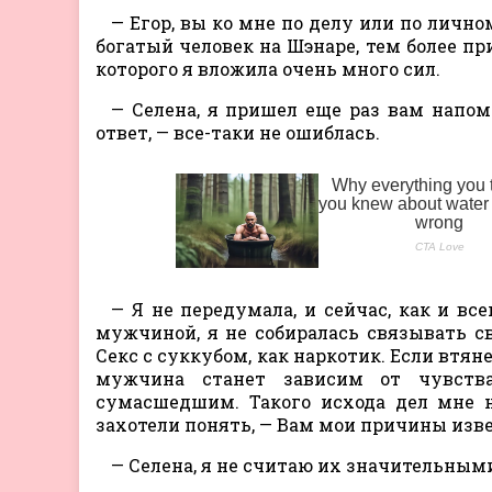
— Егор, вы ко мне по делу или по лично
богатый человек на Шэнаре, тем более пр
которого я вложила очень много сил.
— Селена, я пришел еще раз вам напо
ответ, — все-таки не ошиблась.
— Я не передумала, и сейчас, как и вс
мужчиной, я не собиралась связывать с
Секс с суккубом, как наркотик. Если втян
мужчина станет зависим от чувства
сумасшедшим. Такого исхода дел мне н
захотели понять, — Вам мои причины изв
— Селена, я не считаю их значительными.