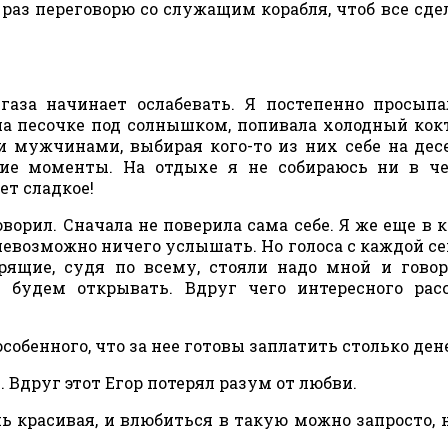
 раз переговорю со служащим корабля, чтоб все сдел
газа начинает ослабевать. Я постепенно просыпа
на песочке под солнышком, попивала холодный кок
 мужчинами, выбирая кого-то из них себе на дес
кие моменты. На отдыхе я не собираюсь ни в ч
ет сладкое!
ворил. Сначала не поверила сама себе. Я же еще в к
невозможно ничего услышать. Но голоса с каждой с
ящие, судя по всему, стояли надо мной и гово
 будем открывать. Вдруг чего интересного рас
особенного, что за нее готовы заплатить столько ден
 Вдруг этот Егор потерял разум от любви.
ь красивая, и влюбиться в такую можно запросто, 