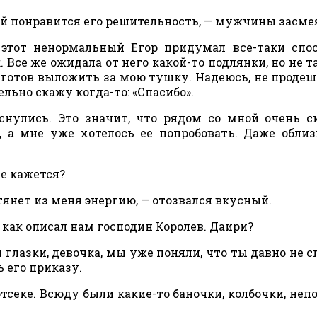
ей понравится его решительность, — мужчины засме
 этот ненормальный Егор придумал все-таки спос
 Все же ожидала от него какой-то подлянки, но не т
 готов выложить за мою тушку. Надеюсь, не продеш
ьно скажу когда-то: «Спасибо».
снулись. Это значит, что рядом со мной очень 
 а мне уже хотелось ее попробовать. Даже облиз
е кажется?
тянет из меня энергию, — отозвался вкусный.
а, как описал нам господин Королев. Даири?
глазки, девочка, мы уже поняли, что ты давно не с
ь его приказу.
тсеке. Всюду были какие-то баночки, колбочки, неп