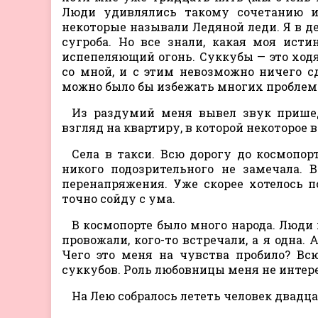
Люди удивлялись такому сочетанию и
некоторые называли Ледяной леди. Я в де
сугроба. Но все знали, какая моя ист
испепеляющий огонь. Суккубы — это ходя
со мной, и с этим невозможно ничего с
можно было бы избежать многих проблем
Из раздумий меня вывел звук пришед
взгляд на квартиру, в которой некоторое 
Села в такси. Всю дорогу до космопорт
никого подозрительного не замечала. 
перенапряжения. Уже скорее хотелось п
точно сойду с ума.
В космопорте было много народа. Люди 
провожали, кого-то встречали, а я одна.
Чего это меня на чувства пробило? Вс
суккубов. Роль любовницы меня не интере
На Лею собралось лететь человек двадца