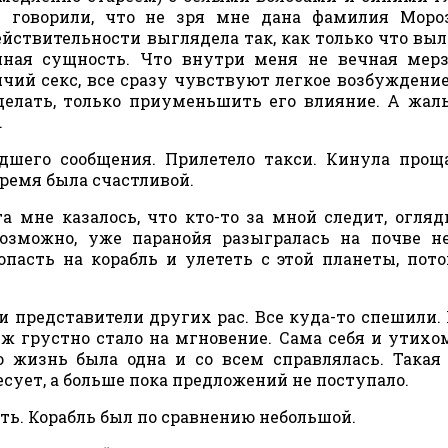
 говорили, что не зря мне дана фамилия Мороз
йствительности выглядела так, как только что выл
инная сущность. Что внутри меня не вечная мерз
чий секс, все сразу чувствуют легкое возбуждени
делать, только приуменьшить его влияние. А жаль
.
шего сообщения. Прилетело такси. Кинула прощ
время была счастливой.
а мне казалось, что кто-то за мной следит, огляд
Возможно, уже паранойя разыгралась на почве н
опасть на корабль и улететь с этой планеты, пот
и представители других рас. Все куда-то спешили. 
 Аж грустно стало на мгновение. Сама себя и утихо
ю жизнь была одна и со всем справлялась. Такая
сует, а больше пока предложений не поступало.
ть. Корабль был по сравнению небольшой.