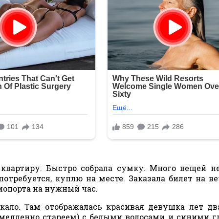
квартиру. Быстро собрала сумку. Много вещей не
потребуется, куплю на месте. Заказала билет на в
смопорта на нужный час.
ркало. Там отображалась красивая девушка лет дв
медленно стареем) с белыми волосами и синими г