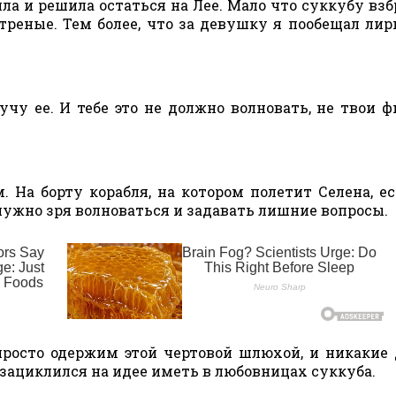
шла и решила остаться на Лее. Мало что суккубу взб
треные. Тем более, что за девушку я пообещал ли
учу ее. И тебе это не должно волновать, не твои 
. На борту корабля, на котором полетит Селена, е
 нужно зря волноваться и задавать лишние вопросы.
 просто одержим этой чертовой шлюхой, и никакие
 зациклился на идее иметь в любовницах суккуба.