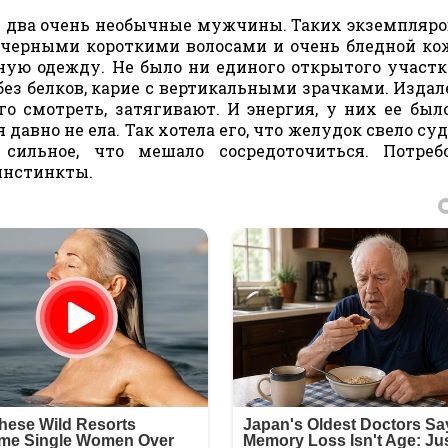
ли два очень необычные мужчины. Таких экземпляро
с черными короткими волосами и очень бледной ко
ную одежду. Не было ни единого открытого участк
: без белков, карие с вертикальными зрачками. Издал
о смотреть, затягивают. И энергия, у них ее был
давно не ела. Так хотела его, что желудок свело суд
сильное, что мешало сосредоточиться. Потребо
 инстинкты.