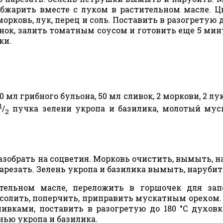
обжарить вместе с луком в растительном масле. 
рковь, лук, перец и соль. Поставить в разогретую до
нок, залить томатным соусом и готовить еще 5 мин
ки.
50 мл грибного бульона, 50 мл сливок, 2 моркови, 2 л
1
/
пучка зелени укропа и базилика, молотый му
2
зобрать на соцветия. Морковь очистить, вымыть, н
арезать. Зелень укропа и базилика вымыть, нарубит
тельном масле, переложить в горшочек для зап
осолить, поперчить, приправить мускатным орехом.
вками, поставить в разогретую до 180 °C духовк
нью укропа и базилика.