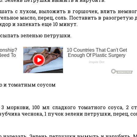
ать с луком, выложить в горшочек, влить немног
ьное масло, перец, соль. Поставить в разогретую до
идор и запекать еще 10 минут.
осыпать зеленью петрушки.
ью и томатным соусом
3 моркови, 100 мл сладкого томатного соуса, 2 с
зубчика чеснока, 1 пучок зелени петрушки, перец, со
о нарезать. Зелень петрушки вымыть и нарубить. 