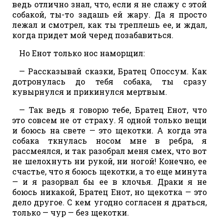
ведь отлично знал, что, если я не слажу с этой
собакой, ты-то задашь ей жару. Да я просто
лежал и смотрел, как ты треплешь ее, и ждал,
когда придет мой черед позабавиться.
Но Енот только нос наморщил:
— Рассказывай сказки, Братец Опоссум. Как
дотронулась до тебя собака, ты сразу
кувырнулся и прикинулся мертвым.
— Так ведь я говорю тебе, Братец Енот, что
это совсем не от страху. Я одной только вещи
и боюсь на свете — это щекотки. А когда эта
собака ткнулась носом мне в ребра, я
рассмеялся, и так разобрал меня смех, что вот
не шелохнуть ни рукой, ни ногой! Конечно, ее
счастье, что я боюсь щекотки, а то еще минута
— и я разорвал бы ее в клочья. Драки я не
боюсь никакой, Братец Енот, но щекотка — это
дело другое. С кем угодно согласен я драться,
только — чур — без щекотки.