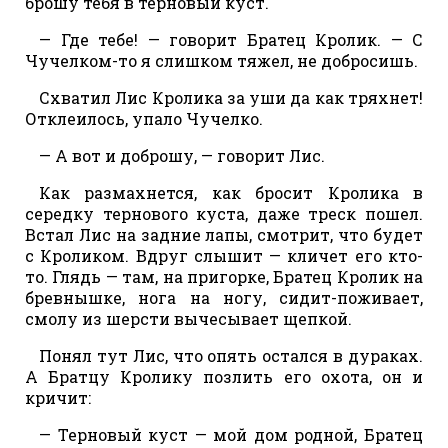
брошу тебя в терновый куст.
— Где тебе! — говорит Братец Кролик. — С
Чучелком-то я слишком тяжел, не добросишь.
Схватил Лис Кролика за уши да как тряхнет!
Отклеилось, упало Чучелко.
— А вот и доброшу, — говорит Лис.
Как размахнется, как бросит Кролика в
середку тернового куста, даже треск пошел.
Встал Лис на задние лапы, смотрит, что будет
с Кроликом. Вдруг слышит — кличет его кто-
то. Глядь — там, на пригорке, Братец Кролик на
бревнышке, нога на ногу, сидит-поживает,
смолу из шерсти вычесывает щепкой.
Понял тут Лис, что опять остался в дураках.
А Братцу Кролику позлить его охота, он и
кричит:
— Терновый куст — мой дом родной, Братец