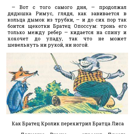
— Вот с того самого дня, — продолжал
дядюшка Римус, глядя, как завивается в
кольца дымок из трубки, — и до сих пор так
боится щекотки Братец Опоссум: тронь его
только между ребер — кидается на спину и
хохочет до упаду, так что не может
шевельнуть ни рукой, ни ногой.
Как Братец Кролик перехитрил Братца Лиса