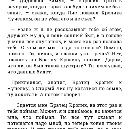
— Дядюшка Римус, — спросил Джоэль
вечером, когда старик как будто ничем не был
занят, — скажи, когда Лис поймал Кролика
Чучелком, он не убил его и не съел?
— Разве ж я не рассказывал тебе об этом,
дружок? Ну да, я ведь сонный был, и в голове
у меня все спуталось, и мама как раз позвала
тебя. О чем же мы тогда толковали? Помню,
помню. Ты, никак, и глазки уже трешь? Нет,
плакать по Братцу Кролику погоди. Даром,
что ли, он был такой шустрый? Ты послушай,
что дальше будет.
Приклеился, значит, Братец Кролик к
Чучелку, а Старый Лис ну кататься по земле,
ну хохотать. А потом говорит:
— Сдается мне, Братец Кролик, на этот раз я
тебя поймал. Может, я и ошибаюсь, но кажется
мне, что поймал. Ты все тут скакал и
потешался надо мной, но теперь конец твоим