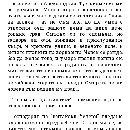
Преселих се в Александрия. Тук късметът ми
се усмихна. Много хора пропаднаха пред
очите ми и много други се въздигнаха. Слава
на аллаха - аз не съм зле, но ще умра с
отворени очи, защото няма да видя вече
родния град. Смътно си го спомням, но
затворя ли очи, виждам и прихлупените
къщи, и кривите улици, и зеленото поле, и
сините планини на хоризонта. Човек се ражда,
без да желае това, и умира против волята си,
но когато е далеч от родината, в последния
миг от живота си спомня мястото, където се е
родил. Човекът е като лястовичката - никога
не забравя старото си гнездо. Смъртта тегли
човека към родния му край...
"Не смъртта, а животът" - помислих аз, но не
възразих на стария човек.
Господарят на "Китайски фенери" гледаше
съсредоточено пред себе си. Стори ми се, че
лицето му потъмня, сякаш го измъчваше