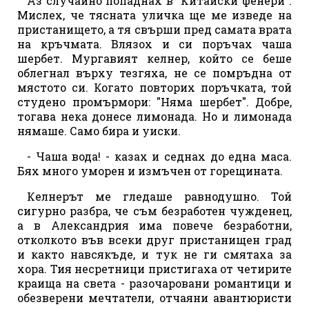
Аз случайно попаднах в "Китайски фенери".
Мислех, че тясната уличка ще ме изведе на
пристанището, а тя свърши пред самата врата
на кръчмата. Влязох и си поръчах чаша
шербет. Мургавият келнер, който се беше
облегнал върху тезгяха, не се помръдна от
мястото си. Когато повторих поръчката, той
студено промърмори: "Няма шербет". Добре,
тогава нека донесе лимонада. Но и лимонада
нямаше. Само бира и уиски.
- Чаша вода! - казах и седнах до една маса.
Бях много уморен и измъчен от горещината.
Келнерът ме гледаше равнодушно. Той
сигурно разбра, че съм безработен чужденец,
а в Александрия има повече безработни,
отколкото във всеки друг пристанищен град
и както навсякъде, и тук не ги смятаха за
хора. Тия несретници пристигаха от четирите
краища на света - разочаровани романтици и
обезверени мечтатели, отчаяни авантюристи