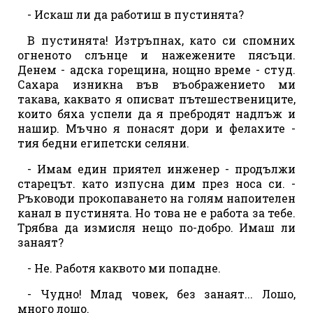
- Искаш ли да работиш в пустинята?
В пустинята! Изтръпнах, като си спомних
огненото слънце и нажежените пясъци.
Денем - адска горещина, нощно време - студ.
Сахара изникна във въображението ми
такава, каквато я описват пътешествениците,
които бяха успели да я пребродят надлъж и
нашир. Мъчно я понасят дори и фелахите -
тия бедни египетски селяни.
- Имам един приятел инженер - продължи
старецът. като изпусна дим през носа си. -
Ръководи прокопаването на голям напоителен
канал в пустинята. Но това не е работа за тебе.
Трябва да измисля нещо по-добро. Имаш ли
занаят?
- Не. Работя каквото ми попадне.
- Чудно! Млад човек, без занаят... Лошо,
много лошо.