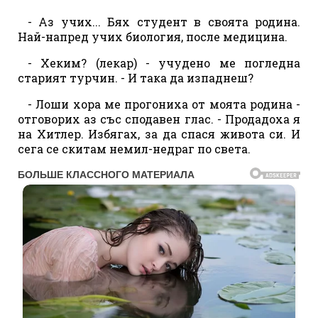
- Аз учих... Бях студент в своята родина.
Най-напред учих биология, после медицина.
- Хеким? (лекар) - учудено ме погледна
старият турчин. - И така да изпаднеш?
- Лоши хора ме прогониха от моята родина -
отговорих аз със сподавен глас. - Продадоха я
на Хитлер. Избягах, за да спася живота си. И
сега се скитам немил-недраг по света.