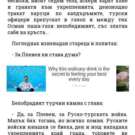
бесилки, висят седем тела, аскери карат хляб
и гранати към укрепленията, денонощно
тракат каруци по калдъръмите, турски
офицери препускат в галоп и между тях
Осман паша-гази непобедимият, със златна
сабя на кръста...
Погледнах изненадан стареца и попитах:
- За Плевен ли става дума?
Белобрадият турчин кимна с глава:
- Да, за Плевен, за Руско-турската война.
Малък бях тогава, но всичко помня. Руските
войски юнашки се биеха, ден и нощ нападаха
укрепленията край града, топовете не