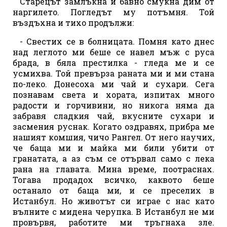
Старецът замлъкна и бавно смукна дим от
наргилето. Погледът му потъмня. Той
въздъхна и тихо продължи:
- Свестих се в болницата. Помня като днес
над леглото ми беше се навел мъж с руса
брада, в бяла престилка - гледа ме и се
усмихва. Той превърза раната ми и ми стана
по-леко. Донесоха ми чай и сухари. Сега
познавам света и хората, изпитах много
радости и горчивини, но никога няма да
забравя сладкия чай, вкусните сухари и
засмения руснак. Когато оздравях, прибра ме
нашият комшия, чичо Рангел. От него научих,
че баща ми и майка ми били убити от
гранатата, а аз съм се отървал само с лека
рана на главата. Мина време, поотраснах.
Тогава продадох всичко, каквото беше
останало от баща ми, и се преселих в
Истанбул. Но животът си играе с нас като
вълните с мидена черупка. В Истанбул не ми
провървя, работите ми тръгнаха зле.