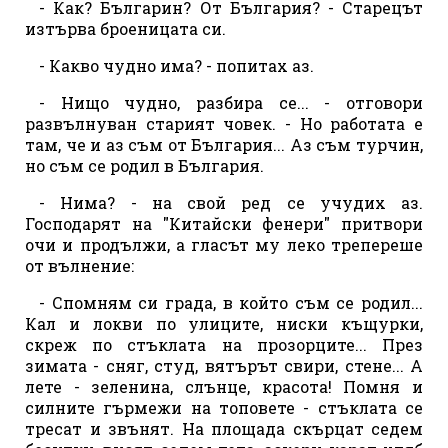
- Как? Българин? От България? - Старецът
изтърва броеницата си.
- Какво чудно има? - попитах аз.
- Нищо чудно, разбира се... - отговори
развълнуван старият човек. - Но работата е
там, че и аз съм от България... Аз съм турчин,
но съм се родил в България.
- Нима? - на свой ред се учудих аз.
Господарят на "Китайски фенери" притвори
очи и продължи, а гласът му леко трепереше
от вълнение:
- Спомням си града, в който съм се родил...
Кал и локви по улиците, ниски къщурки,
скреж по стъклата на прозорците... През
зимата - сняг, студ, вятърът свири, стене... А
лете - зеленина, слънце, красота! Помня и
силните гърмежи на топовете - стъклата се
тресат и звънят. На площада скърцат седем