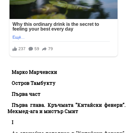
Марко Марчевски
Остров Тамбукту
Първа част
Първа глава. Кръчмата "Китайски фенери".
Мехмед-ага и мистър Смит
I