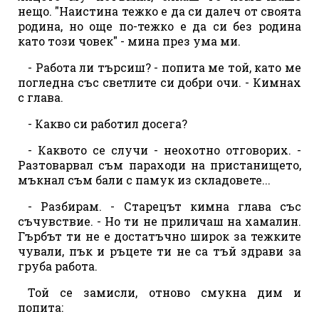
нещо. "Наистина тежко е да си далеч от своята
родина, но още по-тежко е да си без родина
като този човек" - мина през ума ми.
- Работа ли търсиш? - попита ме той, като ме
погледна със светлите си добри очи. - Кимнах
с глава.
- Какво си работил досега?
- Каквото се случи - неохотно отговорих. -
Разтоварвал съм параходи на пристанището,
мъкнал съм бали с памук из складовете...
- Разбирам. - Старецът кимна глава със
съчувствие. - Но ти не приличаш на хамалин.
Гърбът ти не е достатъчно широк за тежките
чували, пък и ръцете ти не са тъй здрави за
груба работа.
Той се замисли, отново смукна дим и
попита: