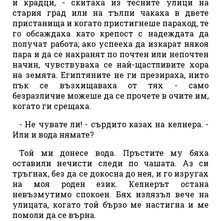
и крадци, - скитаха из тесните улици на
стария град или на тълпи чакаха в двете
пристанища и когато пристигнеше параход, те
го обсаждаха като крепост с надеждата да
получат работа; ако успееха да изкарат някоя
пара и да се нахранят по почтен или непочтен
начин, чувствуваха се най-щастливите хора
на земята. Египтяните не ги презираха, нито
пък се възхищаваха от тях - само
безразличие можеше да се прочете в очите им,
когато ги срещаха.
- Не чувате ли! - сърдито казах на келнера. -
Или и вода нямате?
Той ми донесе вода. Пръстите му бяха
оставили нечисти следи по чашата. Аз си
тръгнах, без да се докосна до нея, и го изругах
на моя роден език. Келнерът остана
невъзмутимо спокоен. Бях излязъл вече на
улицата, когато той бързо ме настигна и ме
помоли да се върна.