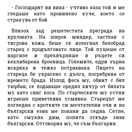
- Господарят ви вика - учтиво каза той и ме
гледаше като провинено куче, което се
страхува от бой.
Влязох зад решетестата преграда на
кръчмата. На широк миндер, застлан с
тигрова кожа, беше се излегнал белобрад
старец с продълговато лице. Той пушеше от
наргиле и прехвърляше в ръцете си
кехлибарена броеница. Големите, едри зърна
искряха и тежко потракваха. Лицето на
стареца бе украсено с дълга, посребрена от
времето брада. Изпод феса му, обвит с бял
тюрбан, се подаваше оредял кичур от бялата
му като сняг коса. По старческите му устни
играеше приветлива усмивка. Старецът ме
погледна с кротките си мечтателни очи и на
български език ме покани да седна. Сетне,
като смукна дим, попита откъде зная
български. Отговорих му, че съм българин.