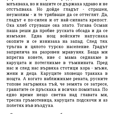
млъкваха, но и нашите се държаха здраво и не
отстъпваха. Но дойде гладът - страшен,
неумолим - и те трябваше да се оттеглят. Да,
гладът е по-силен и от най-силната крепост.
Ока хляб струваше ока злато. Тогава Осман
паша реши да пробие руската обсада и да се
измъкне. Една нощ войските напуснаха
окопите и се изнизаха на запад. След тях
тръгна и цялото турско население. Градът
заприлича на разровен мравуняк. Баща ми
впрегна конете, ние с мама седнахме в
каруцата и потеглихме в тъмнината. Пред
нас и след нас вървяха стотици хора - мъже,
жени и деца. Каруците зловещо тракаха в
нощта. А когато наближихме реката, руските
топове загърмяха тъй, че земята се затресе,
гранатите се пръскаха и всичко помитаха. По
едно време нещо светна над главата ми,
тресна гръмотевица, каруцата подскочи и аз
полетях във въздуха.