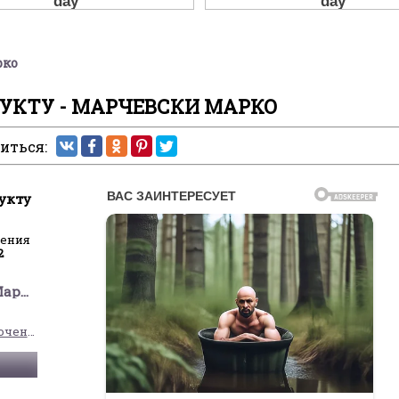
рко
УКТУ - МАРЧЕВСКИ МАРКО
иться:
укту
ления
2
Марчевски Марко
Прочие приключения