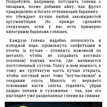
Попробуйте, например, потушить голени с
овощами, позже добавив айву, как фрукт
традиционно и богато оттеняющий баранину, -
это убеждает лучше любой заковыристой
аргументации. Но прежде сделайте
следующее, если у вас есть примерно
килограмм бараньих голяшек.
Каждую голень надобно ополоснуть в
холодной воде, промокнуть салфетками и
отсечь (а лучше - отпилить ножовкой по
металлу, чтобы не создавать костных
осколков) кончик кости, где начинается
постголенный сустав. Толку в нем немного, к
тому же трубчатую кость лучше открыть,
чтобы костный мозг тоже "поучаствовал" в
создании соуса. Мякоть от верхнего
основания кости слегка отделить, убрав
заодно пленки и сухожилья - так, как это
выглядят уже разделанные голени на снимке.