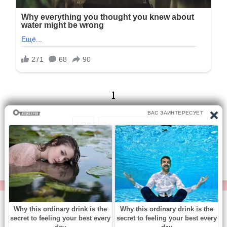
1
1/28
Следующая
Перейти на страницу:
© https://vse-knigi.org