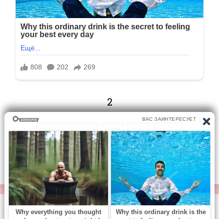
2
Предыдущая
2/28
Следующая
Перейти на страницу:
© https://vse-knigi.org