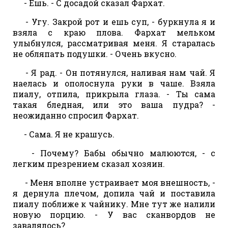
- Ешь. - С досадой сказал Фархат.
- Угу. Закрой рот и ешь суп, - буркнула я и
взяла с краю плова. Фархат мельком
улыбнулся, рассматривая меня. Я старалась
не обляпать подушки. - Очень вкусно.
- Я рад. - Он потянулся, наливая нам чай. Я
наелась и ополоснула руки в чаше. Взяла
пиалу, отпила, прикрыла глаза. - Ты сама
такая бледная, или это ваша пудра? -
неожиданно спросил Фархат.
- Сама. Я не крашусь.
- Почему? Бабы обычно малюются, - с
легким презрением сказал хозяин.
- Меня вполне устраивает моя внешность, -
я дернула плечом, допила чай и поставила
пиалу поближе к чайнику. Мне тут же налили
новую порцию. - У вас сканвордов не
завалялось?