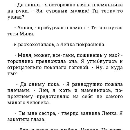
- Да ладно, - я осторожно взяла племянника
на руки. - Эй, суровый мужик! Ты тетку-то
узнал?
- Узнал, - пробурчал племяш. - Ты чокнутая
тетя Миля.
Я расхохоталась, а Ленка покраснела.
- Миля, может, все-таки, поживешь у нас? -
торопливо предложила она. Я улыбнулась и
отрицательно покачала головой. - Ну, а куда
ты?
- Да сниму пока. - Я равнодушно пожала
плечами. - Лен, я хоть и изменилась, по-
прежнему представляю из себя не самого
милого человека.
- Ты мне сестра, - твердо заявила Ленка. Я
закатила глаза.
- Лен, я тоже вас люблю. Честно. Но жить