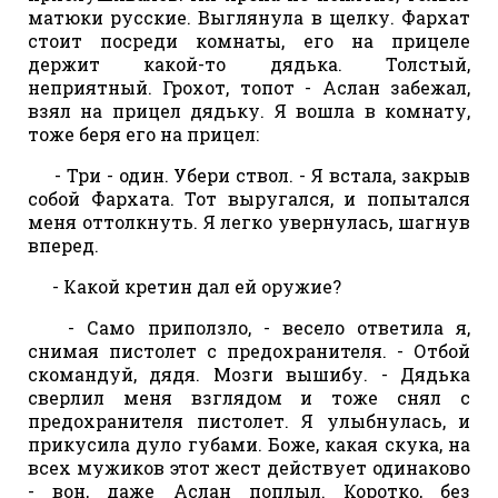
матюки русские. Выглянула в щелку. Фархат
стоит посреди комнаты, его на прицеле
держит какой-то дядька. Толстый,
неприятный. Грохот, топот - Аслан забежал,
взял на прицел дядьку. Я вошла в комнату,
тоже беря его на прицел:
- Три - один. Убери ствол. - Я встала, закрыв
собой Фархата. Тот выругался, и попытался
меня оттолкнуть. Я легко увернулась, шагнув
вперед.
- Какой кретин дал ей оружие?
- Само приползло, - весело ответила я,
снимая пистолет с предохранителя. - Отбой
скомандуй, дядя. Мозги вышибу. - Дядька
сверлил меня взглядом и тоже снял с
предохранителя пистолет. Я улыбнулась, и
прикусила дуло губами. Боже, какая скука, на
всех мужиков этот жест действует одинаково
- вон, даже Аслан поплыл. Коротко, без