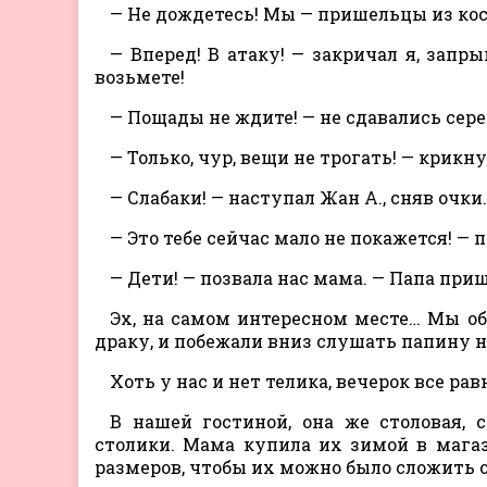
— Не дождетесь! Мы — пришельцы из косм
— Вперед! В атаку! — закричал я, зап
возьмете!
— Пощады не ждите! — не сдавались сер
— Только, чур, вещи не трогать! — крикну
— Слабаки! — наступал Жан А., сняв очк
— Это тебе сейчас мало не покажется! — 
— Дети! — позвала нас мама. — Папа приш
Эх, на самом интересном месте… Мы об
драку, и побежали вниз слушать папину н
Хоть у нас и нет телика, вечерок все рав
В нашей гостиной, она же столовая, 
столики. Мама купила их зимой в магаз
размеров, чтобы их можно было сложить о