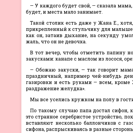
— У каждого будет свой, — сказала мама,
будет, и места мало занимает.
Такой столик есть даже у Жана E., хотя
прикрепленный к стульчику для малышей. 
как он, затаив дыхание, на секунду умол
жаль, что он не девочка.
В тот вечер, чтобы отметить папину н
закусками: канапе с маслом из лосося, ор
— Обожаю закуски, — так говорит мама
праздничный, например чей-нибудь ден
газировки и есть руками — всем, кроме 
раздражение желудка».
Мы все уселись кружком на полу в гост
По такому случаю папа достал сифон, 
это странное серебристое устройство, по
вставляют несколько баллончиков с га
сифона, распрыскиваясь в разные стороны