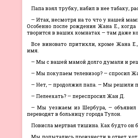
Папа взял трубку, набил в нее табаку, р
— Итак, несмотря на то что у нашей мам
Особенно после рождения Жана E., когда 
творится в ваших комнатах — там даже к
Все виновато притихли, кроме Жана E.
имя.
— Мы с вашей мамой долго думали и р
— Мы покупаем телевизор? — спросил Жа
— Нет, — продолжил папа. — Мы решили п
— Пелеехать? — переспросил Жан Д.
— Мы уезжаем из Шербура, — объявил 
переводят в больницу города Тулон.
Повисла мертвая тишина. Как будто он
Мы попытались произнести в ответ хоть 