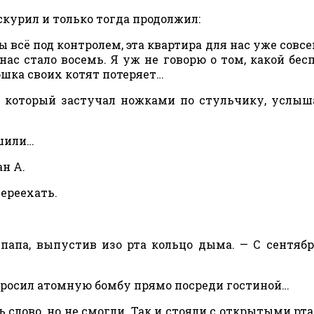
аскурил и только тогда продолжил:
ы всё под контролем, эта квартира для нас уже совсе
нас стало восемь. Я уж не говорю о том, какой бес
ошка своих котят потеряет…
, который застучал ножками по стульчику, услыш
ешили…
н А.
ереехать.
папа, выпустив изо рта кольцо дыма. — С сентяб
 бросил атомную бомбу прямо посреди гостиной…
слово, но не смогли. Так и стояли с открытыми рта