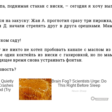
па, поднимая стакан с виски, — сегодня я хочу вы
я на закуску: Жан А. проглотил сразу три пирожка,
н Д. начали стрелять друг в друга орешками. Ма
ском саду!
 же никто не хотел пробовать канапе с маслом из 
е один коктейль из виски с газировкой, но по м
одящее время снова устраивать фонтан.
новость?