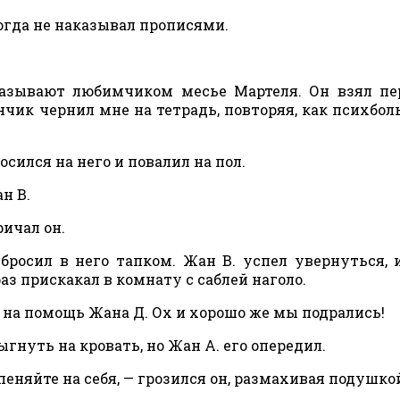
когда не наказывал прописями.
 называют любимчиком месье Мартеля. Он взял п
нчик чернил мне на тетрадь, повторяя, как психболь
осился на него и повалил на пол.
н В.
ричал он.
 бросил в него тапком. Жан В. успел увернуться, 
аз прискакал в комнату с саблей наголо.
 на помощь Жана Д. Ох и хорошо же мы подрались!
ыгнуть на кровать, но Жан А. его опередил.
еняйте на себя, — грозился он, размахивая подушко