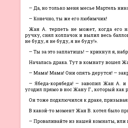
— Да, но только меня месье Мартель ни
— Конечно, ты же его любимчик!
Жан А. терпеть не может, когда его
ручку, снял колпачок и вылил весь балло
не буду, я не буду, я не буду!».
— Ты за это заплатишь! — крикнул я, набр
Началась драка. Тут в комнату вошел Жа
— Мама! Мама! Они опять дерутся! — зак
— Ябеда-корябеда! — завопил Жан А. и
угодил прямо в нос Жану Г., который как р
Он тоже подключился к драке, призывая
В какой-то момент Жан В. хотел было пр
— Проваливайте из нашей комнаты, или п