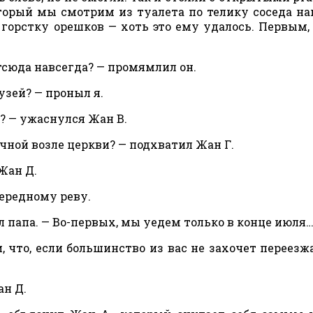
торый мы смотрим из туалета по телику соседа на
горстку орешков — хоть это ему удалось. Первым,
тсюда навсегда? — промямлил он.
узей? — проныл я.
? — ужаснулся Жан В.
чной возле церкви? — подхватил Жан Г.
Жан Д.
чередному реву.
ил папа. — Во-первых, мы уедем только в конце июля
, что, если большинство из вас не захочет переезж
ан Д.