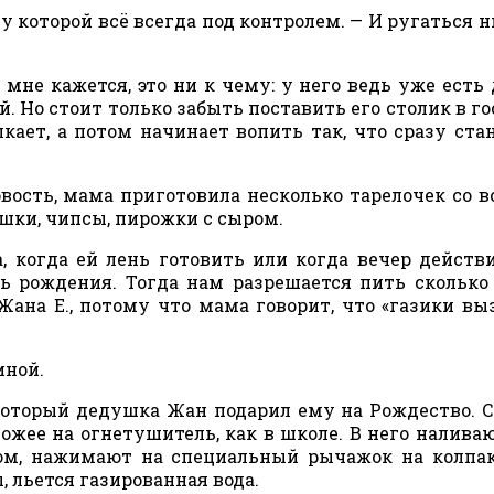
 у которой всё всегда под контролем. — И ругаться н
, мне кажется, это ни к чему: у него ведь уже есть 
Но стоит только забыть поставить его столик в го
кает, а потом начинает вопить так, что сразу ста
овость, мама приготовила несколько тарелочек со 
ешки, чипсы, пирожки с сыром.
, когда ей лень готовить или когда вечер действ
ь рождения. Тогда нам разрешается пить сколько
Жана E., потому что мама говорит, что «газики в
иной.
который дедушка Жан подарил ему на Рождество. 
хожее на огнетушитель, как в школе. В него наливаю
зом, нажимают на специальный рычажок на колпак
, льется газированная вода.