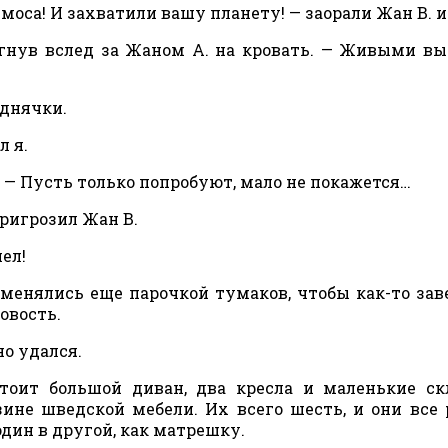
оса! И захватили вашу планету! — заорали Жан В. и
рыгнув вслед за Жаном А. на кровать. — Живыми вы
еднячки.
л я.
и. — Пусть только попробуют, мало не покажется…
пригрозил Жан В.
ел!
менялись еще парочкой тумаков, чтобы как-то за
овость.
но удался.
стоит большой диван, два кресла и маленькие с
ине шведской мебели. Их всего шесть, и они все
дин в другой, как матрешку.