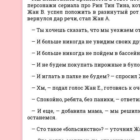
персонажи сериала про Рин Тин Тина, ко
Жан В. успел положить в разинутый рот 
вернулся дар речи, стал Жан А.
— Ты хочешь сказать, что мы уезжаем о
— И больше никогда не увидим своих др
— И больше никогда не пойдем в бассейн
— И не будем покупать пирожные в було
— И иглать в палке не будем? — спросил 
— Хм, — подал голос Жан E., готовясь к о
— Спокойно, ребята, без паники, — ответ
— И еще, — добавила мама, — мы решили
останемся.
— Сто такое «больсинство»? — уточнил Ж