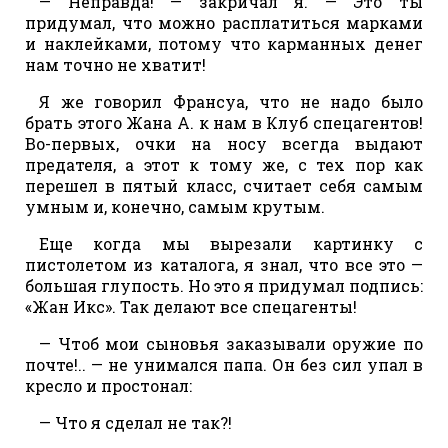
— Неправда! — закричал я. — Это ты
придумал, что можно расплатиться марками
и наклейками, потому что карманных денег
нам точно не хватит!
Я же говорил Франсуа, что не надо было
брать этого Жана А. к нам в Клуб спецагентов!
Во-первых, очки на носу всегда выдают
предателя, а этот к тому же, с тех пор как
перешел в пятый класс, считает себя самым
умным и, конечно, самым крутым.
Еще когда мы вырезали картинку с
пистолетом из каталога, я знал, что все это —
большая глупость. Но это я придумал подпись:
«Жан Икс». Так делают все спецагенты!
— Чтоб мои сыновья заказывали оружие по
почте!.. — не унимался папа. Он без сил упал в
кресло и простонал:
— Что я сделал не так?!