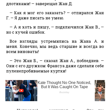
длотиками! — заверещал Жан Д.
— Как я мог его заказать? — отпирался Жан
Г. — Я даже писать не умею.
— А я хоть и пишу, — подключился Жан В., —
но с кучей ошибок.
Все взгляды устремились на Жана А. и
меня. Конечно, мы ведь старшие и всегда во
всем виноваты!
— Это Жан Б., — сказал Жан А., побледнев. —
Они с его дружком Франсуа даже сделали себе
пуленепробиваемые куртки!