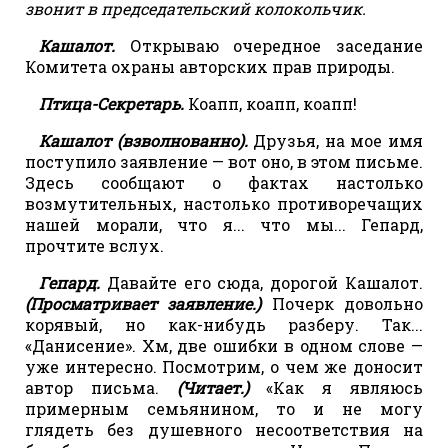
звонит в председательский колокольчик.
Кашалот.
Открываю очередное заседание
Комитета охраны авторских прав природы.
Птица-Секретарь.
Коапп, коапп, коапп!
Кашалот (взволнованно).
Друзья, на мое имя
поступило заявление — вот оно, в этом письме.
Здесь сообщают о фактах настолько
возмутительных, настолько противоречащих
нашей морали, что я... что мы... Гепард,
прочтите вслух.
Гепард.
Давайте его сюда, дорогой Кашалот.
(Просматривает заявление.)
Почерк довольно
корявый, но как-нибудь разберу. Так...
«Данисение». Хм, две ошибки в одном слове —
уже интересно. Посмотрим, о чем же доносит
автор письма.
(Читает.)
«Как я являюсь
примерным семьянином, то и не могу
глядеть без душевного несоответствия на