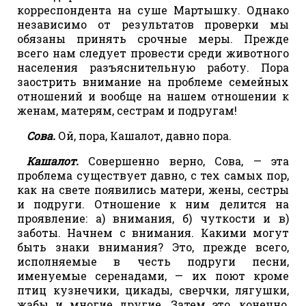
корреспондента на суше Мартышку. Однако
независимо от результатов проверки мы
обязаны принять срочные меры. Прежде
всего нам следует провести среди животного
населения разъяснительную работу. Пора
заострить внимание на проблеме семейных
отношений и вообще на нашем отношении к
женам, матерям, сестрам и подругам!
Сова.
Ой, пора, Кашалот, давно пора.
Кашалот.
Совершенно верно, Сова, — эта
проблема существует давно, с тех самых пор,
как на свете появились матери, жены, сестры
и подруги. Отношение к ним делится на
проявление: а) внимания, б) чуткости и в)
заботы. Начнем с внимания. Какими могут
быть знаки внимания? Это, прежде всего,
исполняемые в честь подруги песни,
именуемые серенадами, — их поют кроме
птиц кузнечики, цикады, сверчки, лягушки,
жабы и многие другие. Затем это, конечно,