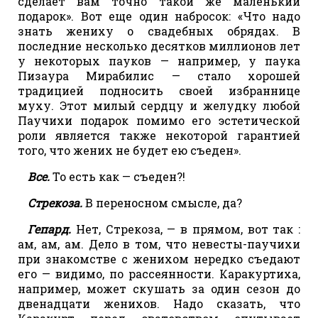
сделает вам точно такой же маленький
подарок». Вот еще один набросок: «Что надо
знать жениху о свадебных обрядах. В
последние несколько десятков миллионов лет
у некоторых пауков — например, у паука
Пизаура Мирабилис — стало хорошей
традицией подносить своей избраннице
муху. Этот милый сердцу и желудку любой
Паучихи подарок помимо его эстетической
роли является также некоторой гарантией
того, что жених не будет ею съеден».
Все.
То есть как — съеден?!
Стрекоза.
В переносном смысле, да?
Гепард.
Нет, Стрекоза, — в прямом, вот так :
ам, ам, ам. Дело в том, что невесты-паучихи
при знакомстве с женихом нередко съедают
его — видимо, по рассеянности. Каракуртиха,
например, может скушать за один сезон до
двенадцати женихов. Надо сказать, что