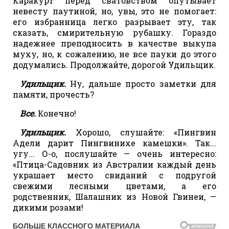
Каракурт перед сватовством опутывает
невесту паутиной, но, увы, это не помогает:
его избранница легко разрывает эту, так
сказать, смирительную рубашку. Гораздо
надежнее преподносить в качестве выкупа
муху, но, к сожалению, не все пауки до этого
додумались. Продолжайте, дорогой Удильщик.
Удильщик.
Ну, дальше просто заметки для
памяти, прочесть?
Все.
Конечно!
Удильщик.
Хорошо, слушайте: «Пингвин
Адели дарит Пингвинихе камешки». Так...
угу... О-о, послушайте — очень интересно:
«Птица-Садовник из Австралии каждый день
украшает место свиданий с подругой
свежими лесными цветами, а его
родственник, Шалашник из Новой Гвинеи, —
дикими розами!