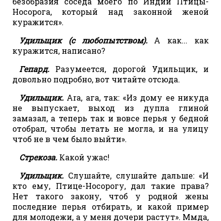
безобразия соседа моего по Индии Птицы-
Носорога, который над законной женой
куражится».
Удильщик (с любопытством).
А как... как
куражится, написано?
Гепард.
Разумеется, дорогой Удильщик, и
довольно подробно, вот читайте отсюда.
Удильщик.
Ara, ага, так: «Из дому ее никуда
не выпускает, выход из дупла глиной
замазал, а теперь так и вовсе перья у бедной
отобрал, чтобы летать не могла, и на улицу
чтоб не в чем было выйти».
Стрекоза.
Какой ужас!
Удильщик.
Слушайте, слушайте дальше: «И
кто ему, Птице-Носорогу, дал такие права?
Нет такого закону, чтоб у родной жены
последние перья отбирать, и какой пример
для молодежи, а у меня дочери растут». Ммда,