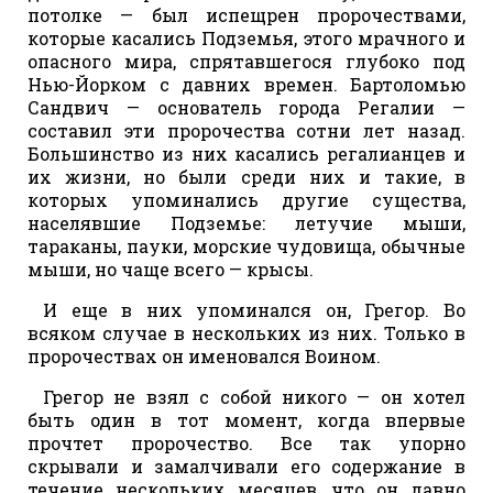
потолке — был испещрен пророчествами,
которые касались Подземья, этого мрачного и
опасного мира, спрятавшегося глубоко под
Нью-Йорком с давних времен. Бартоломью
Сандвич — основатель города Регалии —
составил эти пророчества сотни лет назад.
Большинство из них касались регалианцев и
их жизни, но были среди них и такие, в
которых упоминались другие существа,
населявшие Подземье: летучие мыши,
тараканы, пауки, морские чудовища, обычные
мыши, но чаще всего — крысы.
И еще в них упоминался он, Грегор. Во
всяком случае в нескольких из них. Только в
пророчествах он именовался Воином.
Грегор не взял с собой никого — он хотел
быть один в тот момент, когда впервые
прочтет пророчество. Все так упорно
скрывали и замалчивали его содержание в
течение нескольких месяцев, что он давно