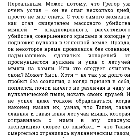
Нереальным. Может потому, что Грегор уж
очень устал — он не спал несколько дней,
просто не мог спать. С того самого момента,
как стал свидетелем массового убийства
мышей — хладнокровного, расчетливого
убийства, совершенного крысами в колодце у
подножия вулкана в Огненной земле. Правда,
он некоторое время провалялся без сознания,
надышавшись ядовитых испарений от
проснувшегося вулкана и упав с летучей
мыши на камни. Или это следует считать
сном? Может быть. Хотя — не так уж долго он
пробыл без сознания, а когда пришел в себя,
поплелся, почти ничего не различая в чаду и
вулканической пыли, искать своих друзей. И
не успел даже толком обрадоваться, когда
наконец нашел их, узнав, что Талия, такая
славная и такая юная летучая мышь, которая
отправилась с ними в эту опасную
экспедицию скорее по ошибке… — что Талия
смертельно отравилась вулканическим газом,