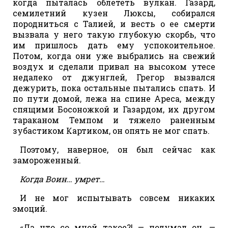
когда пыталась облететь вулкан. Газард,
семилетний кузен Люксы, собирался
породниться с Талией, и весть о ее смерти
вызвала у него такую глубокую скорбь, что
им пришлось дать ему успокоительное.
Потом, когда они уже выбрались на свежий
воздух и сделали привал на высоком утесе
недалеко от джунглей, Грегор вызвался
дежурить, пока остальные пытались спать. И
по пути домой, лежа на спине Ареса, между
спящими Босоножкой и Газардом, их другом
тараканом Темпом и тяжело раненным
зубастиком Картиком, он опять не мог спать.
Поэтому, наверное, он был сейчас как
замороженный.
Когда Воин… умрет…
И не мог испытывать совсем никаких
эмоций.
«Да что со мной такое?! — подумал он. —