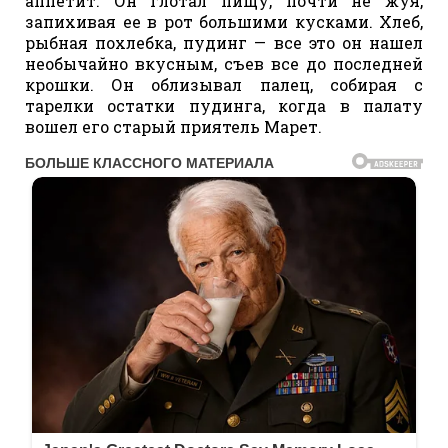
аппетит. Он глотал пищу, почти не жуя,
запихивая ее в рот большими кусками. Хлеб,
рыбная похлебка, пудинг — все это он нашел
необычайно вкусным, съев все до последней
крошки. Он облизывал палец, собирая с
тарелки остатки пудинга, когда в палату
вошел его старый приятель Марет.