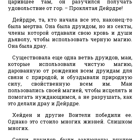
царившее там, он разучился получать
удовольствие от гор. – Проклятая Дейрдре!
Дейрдре, та, кто начала все это, наконец-то
была мертва. Она была друидом, но из секты,
члены которой отдавали свою кровь и души
дьяволу, чтобы использовать черную магию.
Она была драу.
Существовала еще одна ветвь друидов, маи,
которые использовали чистую магию,
дарованную от рождения всем друидам для
связи с природой, и обуздывали природную
силу, свойственную всем им. Маи
пользовались своей магией, чтобы исцелять и
помогать нуждающимся, а не разрушать, как
это делали драу и Дейрдре.
Хейден и другие Воители победили ее.
Однако это стоило многих жизней. Слишком
многих.
Сотни друидов были заключены внутри