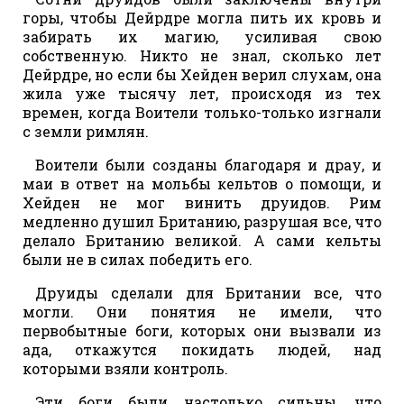
горы, чтобы Дейрдре могла пить их кровь и
забирать их магию, усиливая свою
собственную. Никто не знал, сколько лет
Дейрдре, но если бы Хейден верил слухам, она
жила уже тысячу лет, происходя из тех
времен, когда Воители только-только изгнали
с земли римлян.
Воители были созданы благодаря и драу, и
маи в ответ на мольбы кельтов о помощи, и
Хейден не мог винить друидов. Рим
медленно душил Британию, разрушая все, что
делало Британию великой. А сами кельты
были не в силах победить его.
Друиды сделали для Британии все, что
могли. Они понятия не имели, что
первобытные боги, которых они вызвали из
ада, откажутся покидать людей, над
которыми взяли контроль.
Эти боги были настолько сильны, что